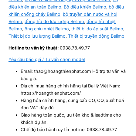
điều khiển an toàn Belimo
,
Bộ điều khiển Belimo
,
bộ điều
khiển chống cháy Belimo
,
bộ truyền dẫn nước và hơi
Belimo
,
đồng hồ đo lưu lượng Belimo
,
đồng hồ nhiệt
Belimo
,
ống chịu nhiệt Belimo
,
thiết bị đo áp suất Belimo
,
Thiết bị đo lưu lượng Belimo
,
Thiết bị truyền động Belimo
Hotline tư vấn kỹ thuật:
0938.78.49.77
Yêu cầu báo giá / Tư vấn chọn model
Email: thao@hoangthienphat.com Hỗ trợ tư vấn và
báo giá.
Địa chỉ mua hàng chính hãng tại Đại lý Việt Nam:
https://hoangthienphat.com/.
Hàng hóa chính hãng, cung cấp CO, CQ, xuất hoá
đơn VAT đầy đủ.
Giao hàng toàn quốc, ưu tiên kho & leadtime cho
khách dự án.
Chế độ bảo hành uy tín hotline: 0938.78.49.77.