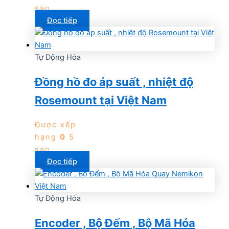
sao
Đọc tiếp
Tự Động Hóa
Đồng hồ đo áp suất , nhiệt độ
Rosemount tại Việt Nam
Được xếp
hạng
0
5
sao
Đọc tiếp
Tự Động Hóa
Encoder , Bộ Đếm , Bộ Mã Hóa