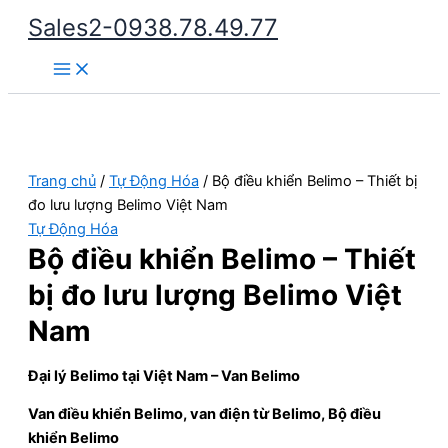
Nhảy
Sales2-0938.78.49.77
tới
Main
nội
Menu
dung
Trang chủ
/
Tự Động Hóa
/ Bộ điều khiển Belimo – Thiết bị
đo lưu lượng Belimo Việt Nam
Tự Động Hóa
Bộ điều khiển Belimo – Thiết
bị đo lưu lượng Belimo Việt
Nam
Đại lý Belimo tại Việt Nam – Van Belimo
Van điều khiển Belimo, van điện từ Belimo, Bộ điều
khiển Belimo