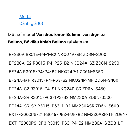
Mô tả
Đánh giá (0)
Một số model
Van điều khiển Belimo, van điện từ
Belimo, Bộ điều khiển Belimo
tại vietnam :
EF230A R3015-P4-1-B2 NKQ24A-SR ZD6N-S200
EF230A-S2 R3015-P4-P25-B2 NKQ24A-SZ ZD6N-S250
EF24A R3015-P4-P4-B2 NKQ24P-1 ZD6N-S350
EF24A-MF R3015-P4-P63-B2 NKQ24P-MF ZD6N-S400
EF24A-S2 R3015-P4-S1 NKQ24P-SR ZD6N-S450
EF24A-SR R3015-P63-1P3-B2 NM230A ZD6N-S500
EF24A-SR-S2 R3015-P63-1-B2 NM230ASR ZD6N-S600
EXT-F2000PS-21 R3015-P63-P25-B2 NM230ASR-TP ZD6N-
EXT-F2000PS-DF3 R3015-P63-P4-B2 NM230A-S ZDB-LF