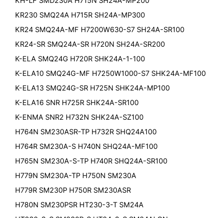
KH-LF SMD230A H715N SH24A-MP200
KR230 SMQ24A H715R SH24A-MP300
KR24 SMQ24A-MF H7200W630-S7 SH24A-SR100
KR24-SR SMQ24A-SR H720N SH24A-SR200
K-ELA SMQ24G H720R SHK24A-1-100
K-ELA10 SMQ24G-MF H7250W1000-S7 SHK24A-MF100
K-ELA13 SMQ24G-SR H725N SHK24A-MP100
K-ELA16 SNR H725R SHK24A-SR100
K-ENMA SNR2 H732N SHK24A-SZ100
H764N SM230ASR-TP H732R SHQ24A100
H764R SM230A-S H740N SHQ24A-MF100
H765N SM230A-S-TP H740R SHQ24A-SR100
H779N SM230A-TP H750N SM230A
H779R SM230P H750R SM230ASR
H780N SM230PSR HT230-3-T SM24A