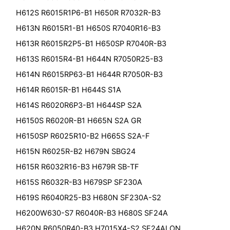
H612S R6015R1P6-B1 H650R R7032R-B3
H613N R6015R1-B1 H650S R7040R16-B3
H613R R6015R2P5-B1 H650SP R7040R-B3
H613S R6015R4-B1 H644N R7050R25-B3
H614N R6015RP63-B1 H644R R7050R-B3
H614R R6015R-B1 H644S S1A
H614S R6020R6P3-B1 H644SP S2A
H6150S R6020R-B1 H665N S2A GR
H6150SP R6025R10-B2 H665S S2A-F
H615N R6025R-B2 H679N SBG24
H615R R6032R16-B3 H679R SB-TF
H615S R6032R-B3 H679SP SF230A
H619S R6040R25-B3 H680N SF230A-S2
H6200W630-S7 R6040R-B3 H680S SF24A
H620N R6050R40-B3 H7015X4-S2 SF24ALON