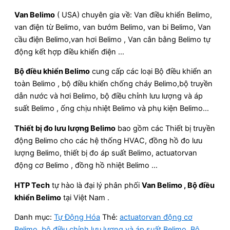
Van Belimo
( USA) chuyên gia về: Van điều khiển Belimo,
van điện từ Belimo, van bướm Belimo, van bi Belimo, Van
cầu điện Belimo,van hơi Belimo , Van cân bằng Belimo tự
động kết hợp điều khiển điện …
Bộ điều khiển Belimo
cung cấp các loại Bộ điều khiển an
toàn Belimo , bộ điều khiển chống cháy Belimo,bộ truyền
dẫn nước và hơi Belimo, bộ điều chỉnh lưu lượng và áp
suất Belimo , ống chịu nhiệt Belimo và phụ kiện Belimo…
Thiết bị đo lưu lượng Belimo
bao gồm các Thiết bị truyền
động Belimo cho các hệ thống HVAC, đồng hồ đo lưu
lượng Belimo, thiết bị đo áp suất Belimo, actuatorvan
động cơ Belimo , đồng hồ nhiệt Belimo …
HTP Tech
tự hào là đại lý phân phối
Van Belimo , Bộ điều
khiển Belimo
tại Việt Nam .
Danh mục:
Tự Động Hóa
Thẻ:
actuatorvan động cơ
Belimo
,
bộ điều chỉnh lưu lượng và áp suất Belimo
,
Bộ