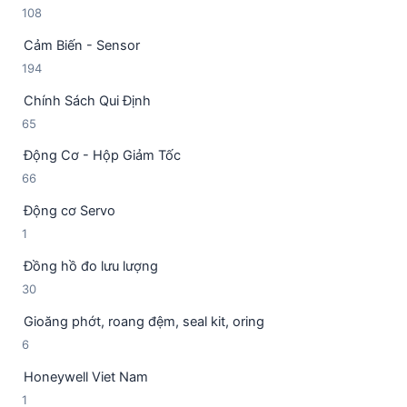
1
108
s
h
0
ả
ẩ
Cảm Biến - Sensor
8
n
m
1
194
s
p
9
ả
h
Chính Sách Qui Định
4
n
ẩ
6
65
s
p
m
5
ả
h
Động Cơ - Hộp Giảm Tốc
s
n
ẩ
6
66
ả
p
m
6
n
h
Động cơ Servo
s
p
ẩ
1
1
ả
h
m
s
n
ẩ
Đồng hồ đo lưu lượng
ả
p
m
3
30
n
h
0
p
ẩ
Gioăng phớt, roang đệm, seal kit, oring
s
h
m
6
6
ả
ẩ
s
n
m
Honeywell Viet Nam
ả
p
1
1
n
h