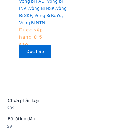
Vòng bi FAG, Vòng bi
INA ,Vòng Bi NSK,Vòng
Bi SKF, Vòng Bi KoYo,
Vòng Bi NTN
Được xếp
hạng
0
5
sao
Đọc tiếp
Chưa phân loại
2
239
3
Bộ lỏi lọc dầu
9
2
29
s
9
ả