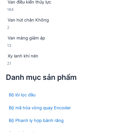
Van điều kiển thủy lực
s
n
1
184
ả
p
8
n
h
Van hút chân Không
4
p
ẩ
2
2
s
h
m
s
ả
ẩ
Van màng giảm áp
ả
n
m
1
13
n
p
3
p
h
Xy lanh khí nén
s
h
ẩ
2
21
ả
ẩ
m
1
n
m
Danh mục sản phẩm
s
p
ả
h
n
ẩ
p
Bộ lỏi lọc dầu
m
h
ẩ
Bộ mã hóa vòng quay Encoder
m
Bộ Phanh ly hợp bánh răng