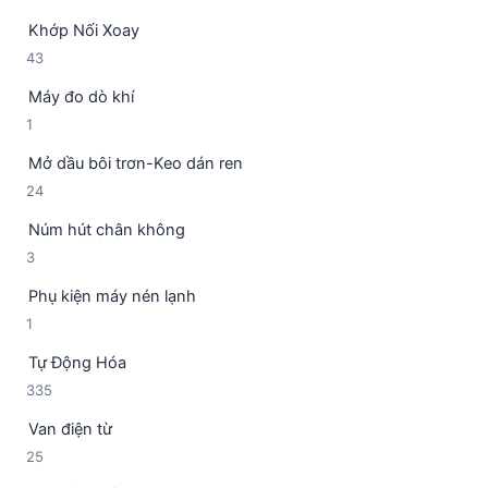
s
p
ẩ
Khớp Nối Xoay
ả
h
m
4
43
n
ẩ
3
p
m
Máy đo dò khí
s
h
1
1
ả
ẩ
s
n
m
Mở dầu bôi trơn-Keo dán ren
ả
p
2
24
n
h
4
p
ẩ
Núm hút chân không
s
h
m
3
3
ả
ẩ
s
n
m
Phụ kiện máy nén lạnh
ả
p
1
1
n
h
s
p
ẩ
Tự Động Hóa
ả
h
m
3
335
n
ẩ
3
p
m
Van điện từ
5
h
2
25
s
ẩ
5
ả
m