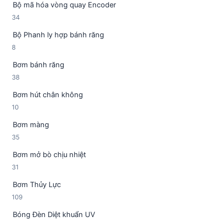
Bộ mã hóa vòng quay Encoder
s
n
3
34
ả
p
4
n
h
Bộ Phanh ly hợp bánh răng
s
p
ẩ
8
8
ả
h
m
s
n
ẩ
Bơm bánh răng
ả
p
m
3
38
n
h
8
p
ẩ
Bơm hút chân không
s
h
m
1
10
ả
ẩ
0
n
m
Bơm màng
s
p
3
35
ả
h
5
n
ẩ
Bơm mở bò chịu nhiệt
s
p
m
3
31
ả
h
1
n
ẩ
Bơm Thủy Lực
s
p
m
1
109
ả
h
0
n
ẩ
Bóng Đèn Diệt khuẩn UV
9
p
m