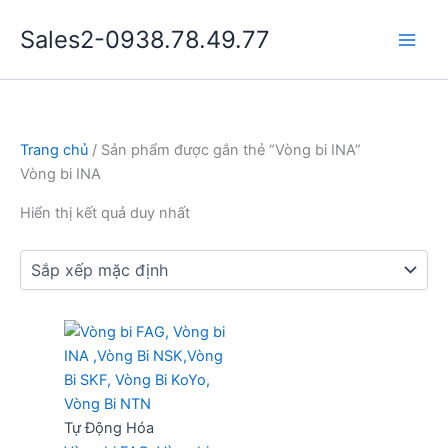
Nhảy
Sales2-0938.78.49.77
tới
Main
nội
dung
Men
Trang chủ
/ Sản phẩm được gắn thẻ “Vòng bi INA”
Vòng bi INA
Hiển thị kết quả duy nhất
Tự Động Hóa