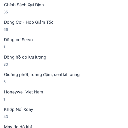
9
ả
h
Chính Sách Qui Định
4
n
ẩ
6
65
s
p
m
5
ả
h
Động Cơ - Hộp Giảm Tốc
s
n
ẩ
6
66
ả
p
m
6
n
h
Động cơ Servo
s
p
ẩ
1
1
ả
h
m
s
n
ẩ
Đồng hồ đo lưu lượng
ả
p
m
3
30
n
h
0
p
ẩ
Gioăng phớt, roang đệm, seal kit, oring
s
h
m
6
6
ả
ẩ
s
n
m
Honeywell Viet Nam
ả
p
1
1
n
h
s
p
ẩ
Khớp Nối Xoay
ả
h
m
4
43
n
ẩ
3
p
m
Máy đo dò khí