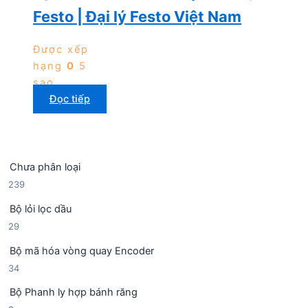
Festo | Đại lý Festo Việt Nam
Được xếp
hạng
0
5
sao
Đọc tiếp
Chưa phân loại
2
239
3
Bộ lỏi lọc dầu
9
2
29
s
9
ả
Bộ mã hóa vòng quay Encoder
s
n
3
34
ả
p
4
n
h
Bộ Phanh ly hợp bánh răng
s
p
ẩ