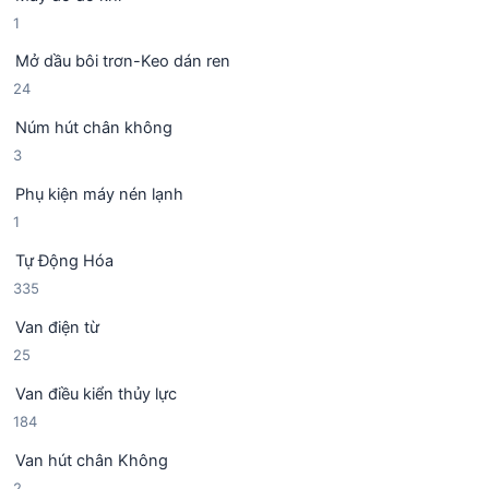
s
h
1
1
ả
ẩ
s
n
m
Mở dầu bôi trơn-Keo dán ren
ả
p
2
24
n
h
4
p
ẩ
Núm hút chân không
s
h
m
3
3
ả
ẩ
s
n
m
Phụ kiện máy nén lạnh
ả
p
1
1
n
h
s
p
ẩ
Tự Động Hóa
ả
h
m
3
335
n
ẩ
3
p
m
Van điện từ
5
h
2
25
s
ẩ
5
ả
m
Van điều kiển thủy lực
s
n
1
184
ả
p
8
n
h
Van hút chân Không
4
p
ẩ
2
2