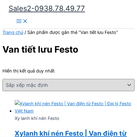
Nhảy
Sales2-0938.78.49.77
tới
Main
nội
Menu
dung
Trang chủ
/ Sản phẩm được gắn thẻ “Van tiết lưu Festo”
Van tiết lưu Festo
Hiển thị kết quả duy nhất
Xy lanh khí nén Festo
Xylanh khí nén Festo | Van điện từ