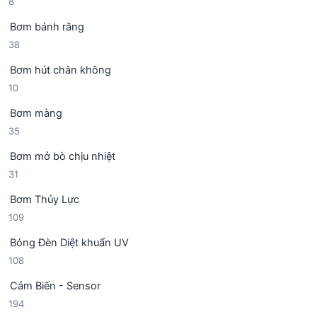
8
8
ả
h
m
s
n
ẩ
Bơm bánh răng
ả
p
m
3
38
n
h
8
p
ẩ
Bơm hút chân không
s
h
m
1
10
ả
ẩ
0
n
m
Bơm màng
s
p
3
35
ả
h
5
n
ẩ
Bơm mở bò chịu nhiệt
s
p
m
3
31
ả
h
1
n
ẩ
Bơm Thủy Lực
s
p
m
1
109
ả
h
0
n
ẩ
Bóng Đèn Diệt khuẩn UV
9
p
m
1
108
s
h
0
ả
ẩ
Cảm Biến - Sensor
8
n
m
1
194
s
p