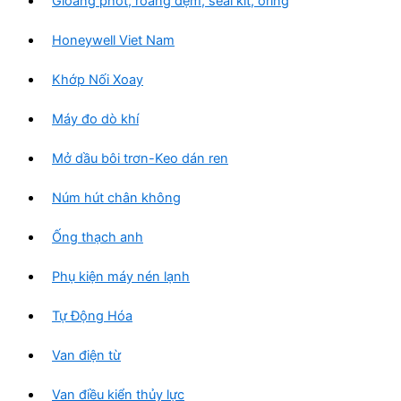
Gioăng phớt, roang đệm, seal kit, oring
Honeywell Viet Nam
Khớp Nối Xoay
Máy đo dò khí
Mở dầu bôi trơn-Keo dán ren
Núm hút chân không
Ống thạch anh
Phụ kiện máy nén lạnh
Tự Động Hóa
Van điện từ
Van điều kiển thủy lực