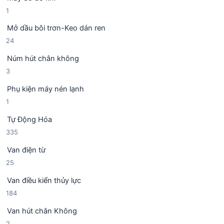
s
h
1
1
ả
ẩ
s
n
m
Mở dầu bôi trơn-Keo dán ren
ả
p
2
24
n
h
4
p
ẩ
Núm hút chân không
s
h
m
3
3
ả
ẩ
s
n
m
Phụ kiện máy nén lạnh
ả
p
1
1
n
h
s
p
ẩ
Tự Động Hóa
ả
h
m
3
335
n
ẩ
3
p
m
Van điện từ
5
h
2
25
s
ẩ
5
ả
m
Van điều kiển thủy lực
s
n
1
184
ả
p
8
n
h
Van hút chân Không
4
p
ẩ
2
2