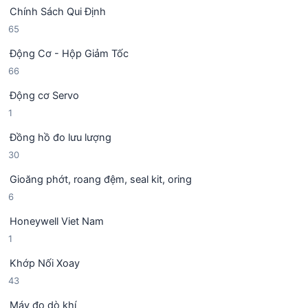
9
ả
h
Chính Sách Qui Định
4
n
ẩ
6
65
s
p
m
5
ả
h
Động Cơ - Hộp Giảm Tốc
s
n
ẩ
6
66
ả
p
m
6
n
h
Động cơ Servo
s
p
ẩ
1
1
ả
h
m
s
n
ẩ
Đồng hồ đo lưu lượng
ả
p
m
3
30
n
h
0
p
ẩ
Gioăng phớt, roang đệm, seal kit, oring
s
h
m
6
6
ả
ẩ
s
n
m
Honeywell Viet Nam
ả
p
1
1
n
h
s
p
ẩ
Khớp Nối Xoay
ả
h
m
4
43
n
ẩ
3
p
m
Máy đo dò khí