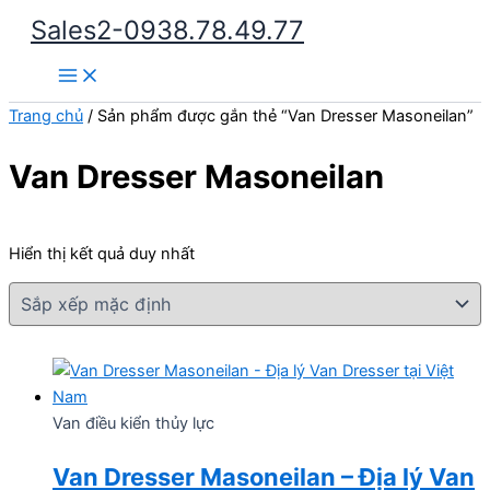
Nhảy
Sales2-0938.78.49.77
tới
Main
nội
Menu
dung
Trang chủ
/ Sản phẩm được gắn thẻ “Van Dresser Masoneilan”
Van Dresser Masoneilan
Hiển thị kết quả duy nhất
Van điều kiển thủy lực
Van Dresser Masoneilan – Địa lý Van