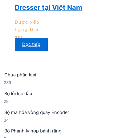
Dresser tại Việt Nam
Được xếp
hạng
0
5
sao
Đọc tiếp
Chưa phân loại
2
239
3
Bộ lỏi lọc dầu
9
2
29
s
9
ả
Bộ mã hóa vòng quay Encoder
s
n
3
34
ả
p
4
n
h
Bộ Phanh ly hợp bánh răng
s
p
ẩ