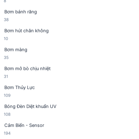
8
8
ả
h
m
s
n
ẩ
Bơm bánh răng
ả
p
m
3
38
n
h
8
p
ẩ
Bơm hút chân không
s
h
m
1
10
ả
ẩ
0
n
m
Bơm màng
s
p
3
35
ả
h
5
n
ẩ
Bơm mở bò chịu nhiệt
s
p
m
3
31
ả
h
1
n
ẩ
Bơm Thủy Lực
s
p
m
1
109
ả
h
0
n
ẩ
Bóng Đèn Diệt khuẩn UV
9
p
m
1
108
s
h
0
ả
ẩ
Cảm Biến - Sensor
8
n
m
1
194
s
p