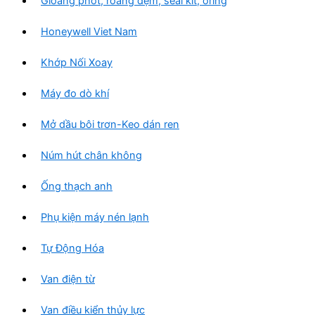
Gioăng phớt, roang đệm, seal kit, oring
Honeywell Viet Nam
Khớp Nối Xoay
Máy đo dò khí
Mở dầu bôi trơn-Keo dán ren
Núm hút chân không
Ống thạch anh
Phụ kiện máy nén lạnh
Tự Động Hóa
Van điện từ
Van điều kiển thủy lực