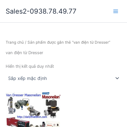
Nhảy
Sales2-0938.78.49.77
tới
Main
nội
dung
Men
Trang chủ
/ Sản phẩm được gắn thẻ “van điện từ Dresser”
van điện từ Dresser
Hiển thị kết quả duy nhất