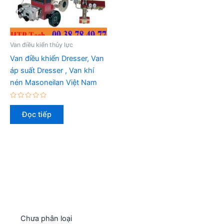
Van điều kiển thủy lực
Van điều khiển Dresser, Van
áp suất Dresser , Van khí
nén Masoneilan Việt Nam
Được
xếp
Đọc tiếp
hạng
0
5
sao
Chưa phân loại