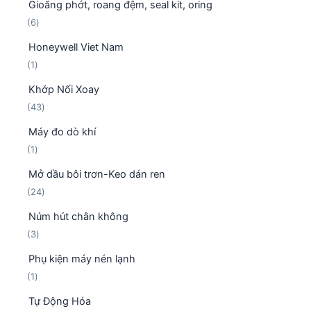
Gioăng phớt, roang đệm, seal kit, oring
s
h
m
6
6
ả
ẩ
s
n
m
Honeywell Viet Nam
ả
p
1
1
n
h
s
p
ẩ
Khớp Nối Xoay
ả
h
m
4
43
n
ẩ
3
p
m
Máy đo dò khí
s
h
1
1
ả
ẩ
s
n
m
Mở dầu bôi trơn-Keo dán ren
ả
p
2
24
n
h
4
p
ẩ
Núm hút chân không
s
h
m
3
3
ả
ẩ
s
n
m
Phụ kiện máy nén lạnh
ả
p
1
1
n
h
s
p
ẩ
Tự Động Hóa
ả
h
m