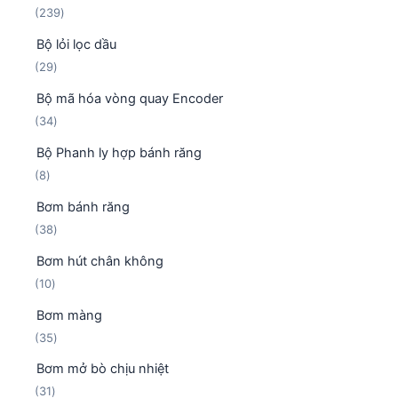
2
239
3
Bộ lỏi lọc dầu
9
2
29
s
9
ả
Bộ mã hóa vòng quay Encoder
s
n
3
34
ả
p
4
n
h
Bộ Phanh ly hợp bánh răng
s
p
ẩ
8
8
ả
h
m
s
n
ẩ
Bơm bánh răng
ả
p
m
3
38
n
h
8
p
ẩ
Bơm hút chân không
s
h
m
1
10
ả
ẩ
0
n
m
Bơm màng
s
p
3
35
ả
h
5
n
ẩ
Bơm mở bò chịu nhiệt
s
p
m
3
31
ả
h