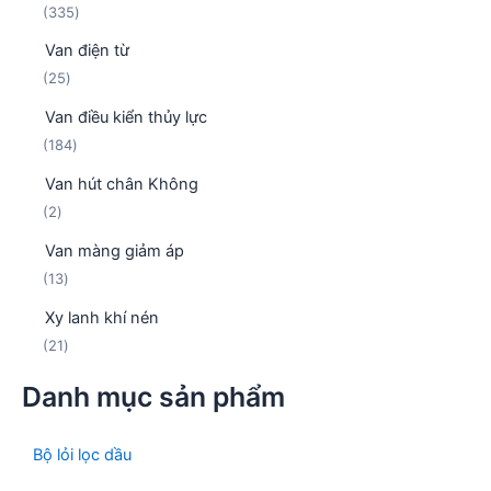
3
335
n
ẩ
3
p
m
Van điện từ
5
h
2
25
s
ẩ
5
ả
m
Van điều kiển thủy lực
s
n
1
184
ả
p
8
n
h
Van hút chân Không
4
p
ẩ
2
2
s
h
m
s
ả
ẩ
Van màng giảm áp
ả
n
m
1
13
n
p
3
p
h
Xy lanh khí nén
s
h
ẩ
2
21
ả
ẩ
m
1
n
m
Danh mục sản phẩm
s
p
ả
h
n
ẩ
Bộ lỏi lọc dầu
p
m
h