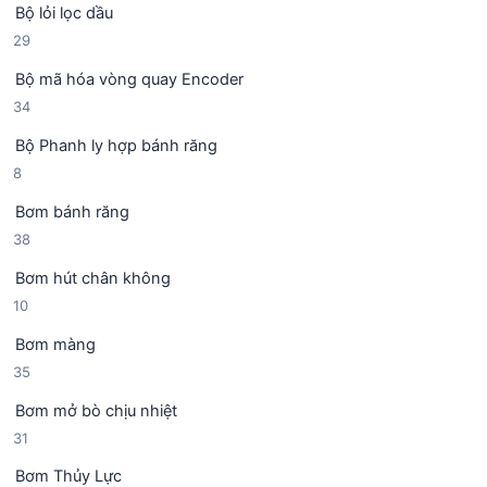
Bộ lỏi lọc dầu
9
2
29
s
9
ả
Bộ mã hóa vòng quay Encoder
s
n
3
34
ả
p
4
n
h
Bộ Phanh ly hợp bánh răng
s
p
ẩ
8
8
ả
h
m
s
n
ẩ
Bơm bánh răng
ả
p
m
3
38
n
h
8
p
ẩ
Bơm hút chân không
s
h
m
1
10
ả
ẩ
0
n
m
Bơm màng
s
p
3
35
ả
h
5
n
ẩ
Bơm mở bò chịu nhiệt
s
p
m
3
31
ả
h
1
n
ẩ
Bơm Thủy Lực
s
p
m