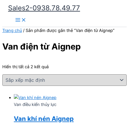
Nhảy
Sales2-0938.78.49.77
tới
Main
nội
Menu
dung
Trang chủ
/ Sản phẩm được gắn thẻ “Van điện từ Aignep”
Van điện từ Aignep
Hiển thị tất cả 2 kết quả
Van điều kiển thủy lực
Van khí nén Aignep