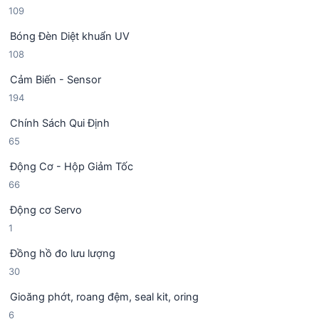
1
109
ả
h
0
n
ẩ
Bóng Đèn Diệt khuẩn UV
9
p
m
1
108
s
h
0
ả
ẩ
Cảm Biến - Sensor
8
n
m
1
194
s
p
9
ả
h
Chính Sách Qui Định
4
n
ẩ
6
65
s
p
m
5
ả
h
Động Cơ - Hộp Giảm Tốc
s
n
ẩ
6
66
ả
p
m
6
n
h
Động cơ Servo
s
p
ẩ
1
1
ả
h
m
s
n
ẩ
Đồng hồ đo lưu lượng
ả
p
m
3
30
n
h
0
p
ẩ
Gioăng phớt, roang đệm, seal kit, oring
s
h
m
6
6
ả
ẩ