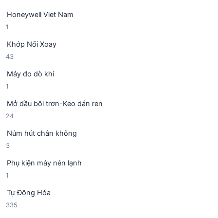
s
n
m
Honeywell Viet Nam
ả
p
1
1
n
h
s
p
ẩ
Khớp Nối Xoay
ả
h
m
4
43
n
ẩ
3
p
m
Máy đo dò khí
s
h
1
1
ả
ẩ
s
n
m
Mở dầu bôi trơn-Keo dán ren
ả
p
2
24
n
h
4
p
ẩ
Núm hút chân không
s
h
m
3
3
ả
ẩ
s
n
m
Phụ kiện máy nén lạnh
ả
p
1
1
n
h
s
p
ẩ
Tự Động Hóa
ả
h
m
3
335
n
ẩ
3
p
m