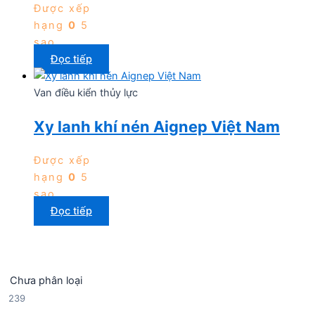
Được xếp
hạng
0
5
sao
Đọc tiếp
Van điều kiển thủy lực
Xy lanh khí nén Aignep Việt Nam
Được xếp
hạng
0
5
sao
Đọc tiếp
Chưa phân loại
2
239
3