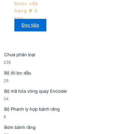
Được xếp
hạng
0
5
sao
Đọc tiếp
Chưa phân loại
2
239
3
Bộ lỏi lọc dầu
9
2
29
s
9
ả
Bộ mã hóa vòng quay Encoder
s
n
3
34
ả
p
4
n
h
Bộ Phanh ly hợp bánh răng
s
p
ẩ
8
8
ả
h
m
s
n
ẩ
Bơm bánh răng
ả
p
m