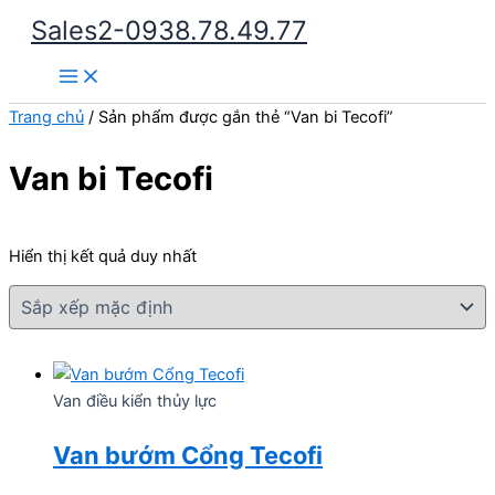
Nhảy
Sales2-0938.78.49.77
tới
Main
nội
Menu
dung
Trang chủ
/ Sản phẩm được gắn thẻ “Van bi Tecofi”
Van bi Tecofi
Hiển thị kết quả duy nhất
Van điều kiển thủy lực
Van bướm Cổng Tecofi