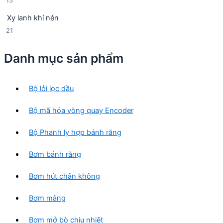
13
n
p
3
p
h
Xy lanh khí nén
s
h
ẩ
2
21
ả
ẩ
m
1
n
m
s
p
Danh mục sản phẩm
ả
h
n
ẩ
p
m
Bộ lỏi lọc dầu
h
ẩ
Bộ mã hóa vòng quay Encoder
m
Bộ Phanh ly hợp bánh răng
Bơm bánh răng
Bơm hút chân không
Bơm màng
Bơm mở bò chịu nhiệt