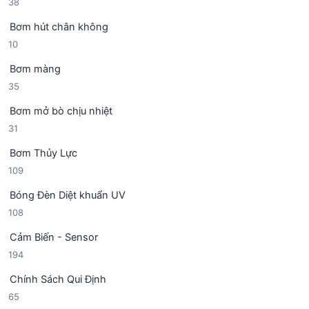
3
38
n
h
8
p
ẩ
Bơm hút chân không
s
h
m
1
10
ả
ẩ
0
n
m
Bơm màng
s
p
3
35
ả
h
5
n
ẩ
Bơm mở bò chịu nhiệt
s
p
m
3
31
ả
h
1
n
ẩ
Bơm Thủy Lực
s
p
m
1
109
ả
h
0
n
ẩ
Bóng Đèn Diệt khuẩn UV
9
p
m
1
108
s
h
0
ả
ẩ
Cảm Biến - Sensor
8
n
m
1
194
s
p
9
ả
h
Chính Sách Qui Định
4
n
ẩ
6
65
s
p
m