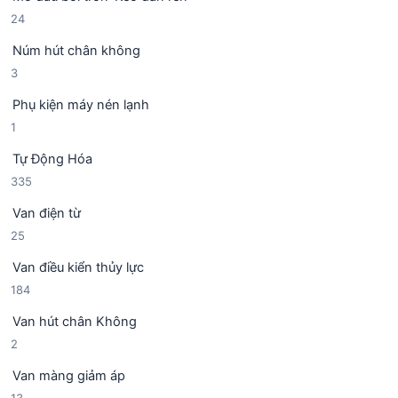
ả
p
2
24
n
h
4
p
ẩ
Núm hút chân không
s
h
m
3
3
ả
ẩ
s
n
m
Phụ kiện máy nén lạnh
ả
p
1
1
n
h
s
p
ẩ
Tự Động Hóa
ả
h
m
3
335
n
ẩ
3
p
m
Van điện từ
5
h
2
25
s
ẩ
5
ả
m
Van điều kiển thủy lực
s
n
1
184
ả
p
8
n
h
Van hút chân Không
4
p
ẩ
2
2
s
h
m
s
ả
ẩ
Van màng giảm áp
ả
n
m
1