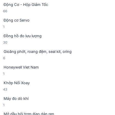
5
ả
h
Động Cơ - Hộp Giảm Tốc
s
n
ẩ
6
66
ả
p
m
6
n
h
Động cơ Servo
s
p
ẩ
1
1
ả
h
m
s
n
ẩ
Đồng hồ đo lưu lượng
ả
p
m
3
30
n
h
0
p
ẩ
Gioăng phớt, roang đệm, seal kit, oring
s
h
m
6
6
ả
ẩ
s
n
m
Honeywell Viet Nam
ả
p
1
1
n
h
s
p
ẩ
Khớp Nối Xoay
ả
h
m
4
43
n
ẩ
3
p
m
Máy đo dò khí
s
h
1
1
ả
ẩ
s
n
m
Mở dầu bôi trơn-Keo dán ren