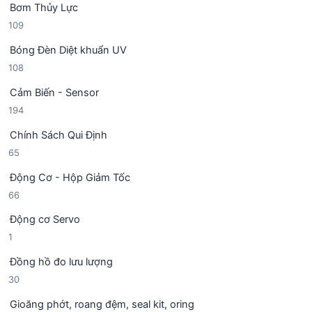
Bơm Thủy Lực
s
p
m
1
109
ả
h
0
n
ẩ
Bóng Đèn Diệt khuẩn UV
9
p
m
1
108
s
h
0
ả
ẩ
Cảm Biến - Sensor
8
n
m
1
194
s
p
9
ả
h
Chính Sách Qui Định
4
n
ẩ
6
65
s
p
m
5
ả
h
Động Cơ - Hộp Giảm Tốc
s
n
ẩ
6
66
ả
p
m
6
n
h
Động cơ Servo
s
p
ẩ
1
1
ả
h
m
s
n
ẩ
Đồng hồ đo lưu lượng
ả
p
m
3
30
n
h
0
p
ẩ
Gioăng phớt, roang đệm, seal kit, oring
s
h
m