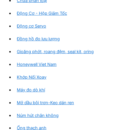
Chưa phân loại
Động Cơ - Hộp Giảm Tốc
Động cơ Servo
Đồng hồ đo lưu lượng
Gioăng phớt, roang đệm, seal kit, oring
Honeywell Viet Nam
Khớp Nối Xoay
Máy đo dò khí
Mở dầu bôi trơn-Keo dán ren
Núm hút chân không
Ống thạch anh