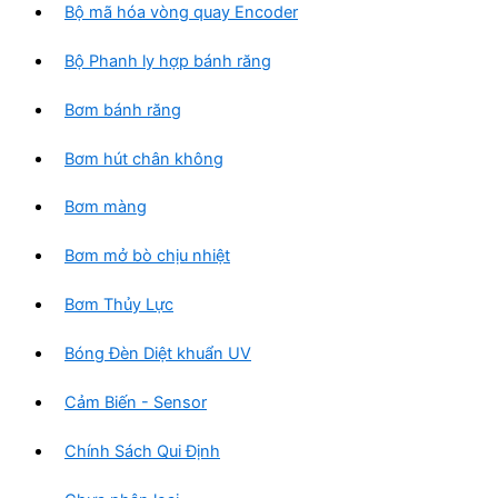
Bộ mã hóa vòng quay Encoder
m
Bộ Phanh ly hợp bánh răng
Bơm bánh răng
Bơm hút chân không
Bơm màng
Bơm mở bò chịu nhiệt
Bơm Thủy Lực
Bóng Đèn Diệt khuẩn UV
Cảm Biến - Sensor
Chính Sách Qui Định