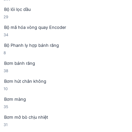
3
Bộ lỏi lọc dầu
9
2
29
s
9
ả
Bộ mã hóa vòng quay Encoder
s
n
3
34
ả
p
4
n
h
Bộ Phanh ly hợp bánh răng
s
p
ẩ
8
8
ả
h
m
s
n
ẩ
Bơm bánh răng
ả
p
m
3
38
n
h
8
p
ẩ
Bơm hút chân không
s
h
m
1
10
ả
ẩ
0
n
m
Bơm màng
s
p
3
35
ả
h
5
n
ẩ
Bơm mở bò chịu nhiệt
s
p
m
3
31
ả
h
1
n
ẩ