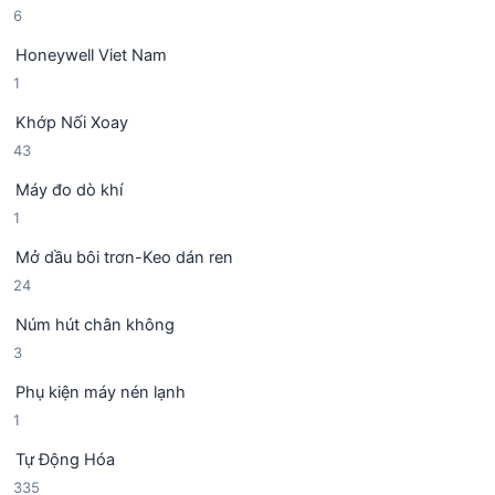
6
6
ả
ẩ
s
n
m
Honeywell Viet Nam
ả
p
1
1
n
h
s
p
ẩ
Khớp Nối Xoay
ả
h
m
4
43
n
ẩ
3
p
m
Máy đo dò khí
s
h
1
1
ả
ẩ
s
n
m
Mở dầu bôi trơn-Keo dán ren
ả
p
2
24
n
h
4
p
ẩ
Núm hút chân không
s
h
m
3
3
ả
ẩ
s
n
m
Phụ kiện máy nén lạnh
ả
p
1
1
n
h
s
p
ẩ
Tự Động Hóa
ả
h
m
3
335
n
ẩ