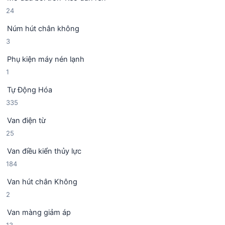
ả
p
2
24
n
h
4
p
ẩ
Núm hút chân không
s
h
m
3
3
ả
ẩ
s
n
m
Phụ kiện máy nén lạnh
ả
p
1
1
n
h
s
p
ẩ
Tự Động Hóa
ả
h
m
3
335
n
ẩ
3
p
m
Van điện từ
5
h
2
25
s
ẩ
5
ả
m
Van điều kiển thủy lực
s
n
1
184
ả
p
8
n
h
Van hút chân Không
4
p
ẩ
2
2
s
h
m
s
ả
ẩ
Van màng giảm áp
ả
n
m
1