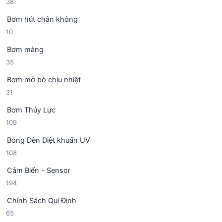
3
38
n
h
8
p
ẩ
Bơm hút chân không
s
h
m
1
10
ả
ẩ
0
n
m
Bơm màng
s
p
3
35
ả
h
5
n
ẩ
Bơm mở bò chịu nhiệt
s
p
m
3
31
ả
h
1
n
ẩ
Bơm Thủy Lực
s
p
m
1
109
ả
h
0
n
ẩ
Bóng Đèn Diệt khuẩn UV
9
p
m
1
108
s
h
0
ả
ẩ
Cảm Biến - Sensor
8
n
m
1
194
s
p
9
ả
h
Chính Sách Qui Định
4
n
ẩ
6
65
s
p
m