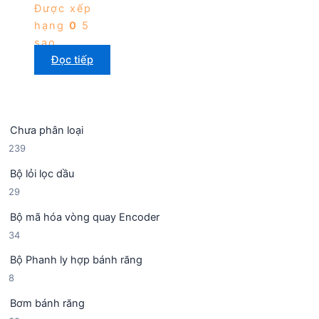
Được xếp
hạng
0
5
sao
Đọc tiếp
Chưa phân loại
2
239
3
Bộ lỏi lọc dầu
9
2
29
s
9
ả
Bộ mã hóa vòng quay Encoder
s
n
3
34
ả
p
4
n
h
Bộ Phanh ly hợp bánh răng
s
p
ẩ
8
8
ả
h
m
s
n
ẩ
Bơm bánh răng
ả
p
m