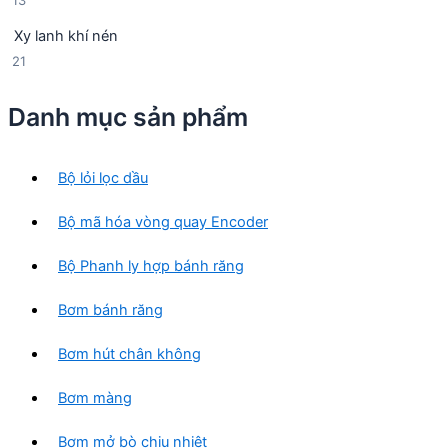
13
n
p
3
p
h
Xy lanh khí nén
s
h
ẩ
2
21
ả
ẩ
m
1
n
m
s
p
Danh mục sản phẩm
ả
h
n
ẩ
p
m
Bộ lỏi lọc dầu
h
ẩ
Bộ mã hóa vòng quay Encoder
m
Bộ Phanh ly hợp bánh răng
Bơm bánh răng
Bơm hút chân không
Bơm màng
Bơm mở bò chịu nhiệt