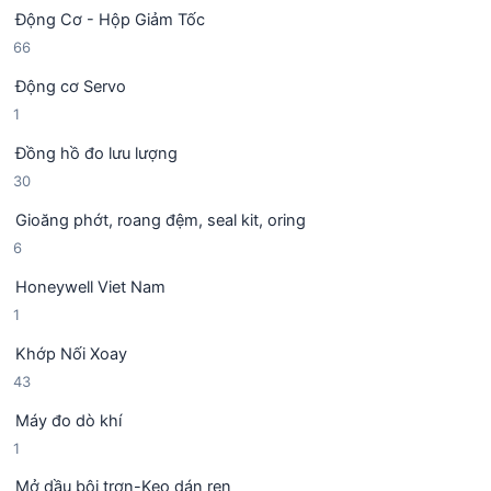
5
ả
h
Động Cơ - Hộp Giảm Tốc
s
n
ẩ
6
66
ả
p
m
6
n
h
Động cơ Servo
s
p
ẩ
1
1
ả
h
m
s
n
ẩ
Đồng hồ đo lưu lượng
ả
p
m
3
30
n
h
0
p
ẩ
Gioăng phớt, roang đệm, seal kit, oring
s
h
m
6
6
ả
ẩ
s
n
m
Honeywell Viet Nam
ả
p
1
1
n
h
s
p
ẩ
Khớp Nối Xoay
ả
h
m
4
43
n
ẩ
3
p
m
Máy đo dò khí
s
h
1
1
ả
ẩ
s
n
m
Mở dầu bôi trơn-Keo dán ren