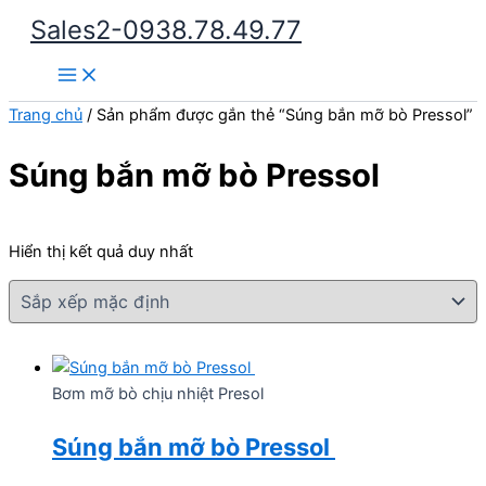
Nhảy
Sales2-0938.78.49.77
tới
Main
nội
Menu
dung
Trang chủ
/ Sản phẩm được gắn thẻ “Súng bắn mỡ bò Pressol”
Súng bắn mỡ bò Pressol
Hiển thị kết quả duy nhất
Bơm mỡ bò chịu nhiệt Presol
Súng bắn mỡ bò Pressol