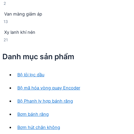
2
2
s
h
m
s
ả
ẩ
Van màng giảm áp
ả
n
m
1
13
n
p
3
p
h
Xy lanh khí nén
s
h
ẩ
2
21
ả
ẩ
m
1
n
m
s
p
Danh mục sản phẩm
ả
h
n
ẩ
p
m
Bộ lỏi lọc dầu
h
ẩ
Bộ mã hóa vòng quay Encoder
m
Bộ Phanh ly hợp bánh răng
Bơm bánh răng
Bơm hút chân không