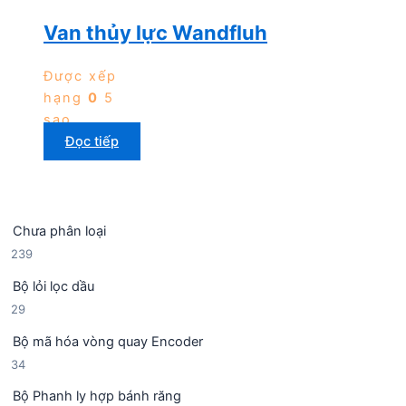
Van thủy lực Wandfluh
Được xếp
hạng
0
5
sao
Đọc tiếp
Chưa phân loại
2
239
3
Bộ lỏi lọc dầu
9
2
29
s
9
ả
Bộ mã hóa vòng quay Encoder
s
n
3
34
ả
p
4
n
h
Bộ Phanh ly hợp bánh răng
s
p
ẩ