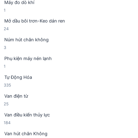
Máy đo dò khí
s
h
1
1
ả
ẩ
s
n
m
Mở dầu bôi trơn-Keo dán ren
ả
p
2
24
n
h
4
p
ẩ
Núm hút chân không
s
h
m
3
3
ả
ẩ
s
n
m
Phụ kiện máy nén lạnh
ả
p
1
1
n
h
s
p
ẩ
Tự Động Hóa
ả
h
m
3
335
n
ẩ
3
p
m
Van điện từ
5
h
2
25
s
ẩ
5
ả
m
Van điều kiển thủy lực
s
n
1
184
ả
p
8
n
h
Van hút chân Không
4
p
ẩ