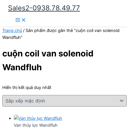
Nhảy
Sales2-0938.78.49.77
tới
Main
nội
Menu
dung
Trang chủ
/ Sản phẩm được gắn thẻ “cuộn coil van solenoid
Wandfluh”
cuộn coil van solenoid
Wandfluh
Hiển thị kết quả duy nhất
Van thủy lực Wandfluh