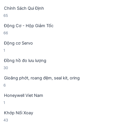
9
ả
h
Chính Sách Qui Định
4
n
ẩ
6
65
s
p
m
5
ả
h
Động Cơ - Hộp Giảm Tốc
s
n
ẩ
6
66
ả
p
m
6
n
h
Động cơ Servo
s
p
ẩ
1
1
ả
h
m
s
n
ẩ
Đồng hồ đo lưu lượng
ả
p
m
3
30
n
h
0
p
ẩ
Gioăng phớt, roang đệm, seal kit, oring
s
h
m
6
6
ả
ẩ
s
n
m
Honeywell Viet Nam
ả
p
1
1
n
h
s
p
ẩ
Khớp Nối Xoay
ả
h
m
4
43
n
ẩ
3
p
m