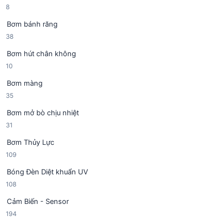
8
8
ả
h
m
s
n
ẩ
Bơm bánh răng
ả
p
m
3
38
n
h
8
p
ẩ
Bơm hút chân không
s
h
m
1
10
ả
ẩ
0
n
m
Bơm màng
s
p
3
35
ả
h
5
n
ẩ
Bơm mở bò chịu nhiệt
s
p
m
3
31
ả
h
1
n
ẩ
Bơm Thủy Lực
s
p
m
1
109
ả
h
0
n
ẩ
Bóng Đèn Diệt khuẩn UV
9
p
m
1
108
s
h
0
ả
ẩ
Cảm Biến - Sensor
8
n
m
1
194
s
p