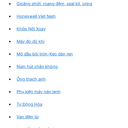
Gioăng phớt, roang đệm, seal kit, oring
Honeywell Viet Nam
Khớp Nối Xoay
Máy đo dò khí
Mở dầu bôi trơn-Keo dán ren
Núm hút chân không
Ống thạch anh
Phụ kiện máy nén lạnh
Tự Động Hóa
Van điện từ