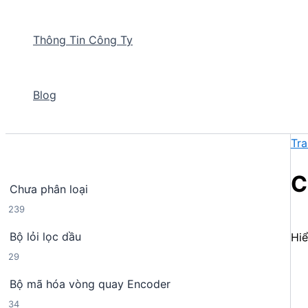
Thông Tin Công Ty
Blog
Tra
C
Chưa phân loại
2
239
3
Bộ lỏi lọc dầu
Hiể
9
2
29
s
9
ả
Bộ mã hóa vòng quay Encoder
s
n
3
34
ả
p