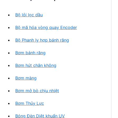
h
n
ẩ
p
m
Bộ lỏi lọc dầu
h
ẩ
Bộ mã hóa vòng quay Encoder
m
Bộ Phanh ly hợp bánh răng
Bơm bánh răng
Bơm hút chân không
Bơm màng
Bơm mở bò chịu nhiệt
Bơm Thủy Lực
Bóng Đèn Diệt khuẩn UV