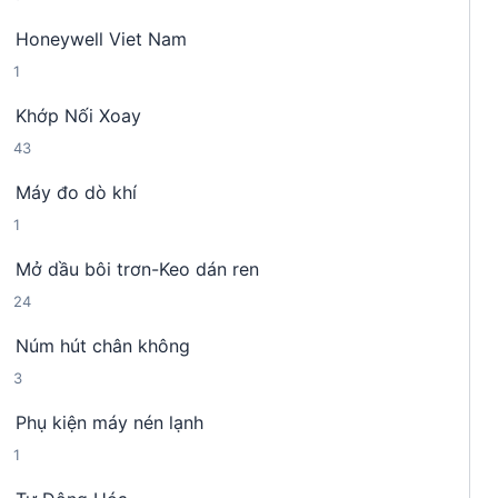
s
n
m
Honeywell Viet Nam
ả
p
1
1
n
h
s
p
ẩ
Khớp Nối Xoay
ả
h
m
4
43
n
ẩ
3
p
m
Máy đo dò khí
s
h
1
1
ả
ẩ
s
n
m
Mở dầu bôi trơn-Keo dán ren
ả
p
2
24
n
h
4
p
ẩ
Núm hút chân không
s
h
m
3
3
ả
ẩ
s
n
m
Phụ kiện máy nén lạnh
ả
p
1
1
n
h
s
p
ẩ