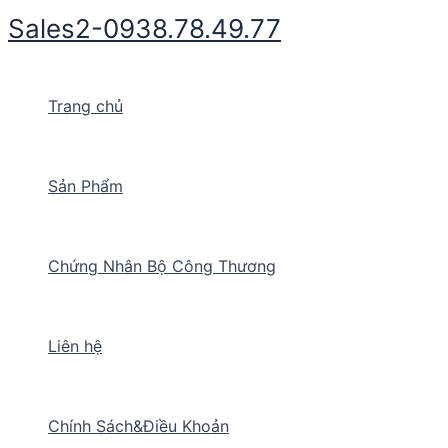
Nhảy
Sales2-0938.78.49.77
tới
nội
dung
Trang chủ
Sản Phẩm
Chứng Nhân Bộ Công Thương
Liên hệ
Chính Sách&Điều Khoản