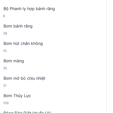
4
n
h
Bộ Phanh ly hợp bánh răng
s
p
ẩ
8
8
ả
h
m
s
n
ẩ
Bơm bánh răng
ả
p
m
3
38
n
h
8
p
ẩ
Bơm hút chân không
s
h
m
1
10
ả
ẩ
0
n
m
Bơm màng
s
p
3
35
ả
h
5
n
ẩ
Bơm mở bò chịu nhiệt
s
p
m
3
31
ả
h
1
n
ẩ
Bơm Thủy Lực
s
p
m
1
109
ả
h
0
n
ẩ