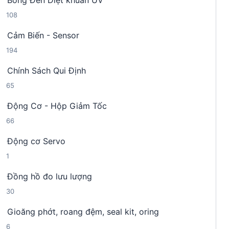
Bóng Đèn Diệt khuẩn UV
9
p
m
1
108
s
h
0
ả
ẩ
Cảm Biến - Sensor
8
n
m
1
194
s
p
9
ả
h
Chính Sách Qui Định
4
n
ẩ
6
65
s
p
m
5
ả
h
Động Cơ - Hộp Giảm Tốc
s
n
ẩ
6
66
ả
p
m
6
n
h
Động cơ Servo
s
p
ẩ
1
1
ả
h
m
s
n
ẩ
Đồng hồ đo lưu lượng
ả
p
m
3
30
n
h
0
p
ẩ
Gioăng phớt, roang đệm, seal kit, oring
s
h
m
6
6
ả
ẩ