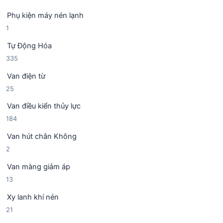
s
n
m
Phụ kiện máy nén lạnh
ả
p
1
1
n
h
s
p
ẩ
Tự Động Hóa
ả
h
m
3
335
n
ẩ
3
p
m
Van điện từ
5
h
2
25
s
ẩ
5
ả
m
Van điều kiển thủy lực
s
n
1
184
ả
p
8
n
h
Van hút chân Không
4
p
ẩ
2
2
s
h
m
s
ả
ẩ
Van màng giảm áp
ả
n
m
1
13
n
p
3
p
h
Xy lanh khí nén
s
h
ẩ
2
21
ả
ẩ
m
1
n
m