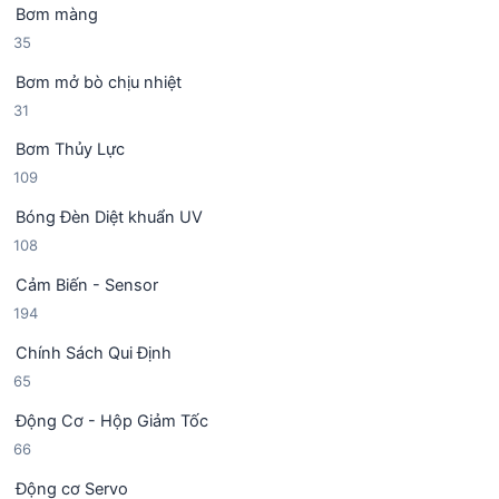
m
Bơm màng
s
p
3
35
ả
h
5
n
ẩ
Bơm mở bò chịu nhiệt
s
p
m
3
31
ả
h
1
n
ẩ
Bơm Thủy Lực
s
p
m
1
109
ả
h
0
n
ẩ
Bóng Đèn Diệt khuẩn UV
9
p
m
1
108
s
h
0
ả
ẩ
Cảm Biến - Sensor
8
n
m
1
194
s
p
9
ả
h
Chính Sách Qui Định
4
n
ẩ
6
65
s
p
m
5
ả
h
Động Cơ - Hộp Giảm Tốc
s
n
ẩ
6
66
ả
p
m
6
n
h
Động cơ Servo
s
p