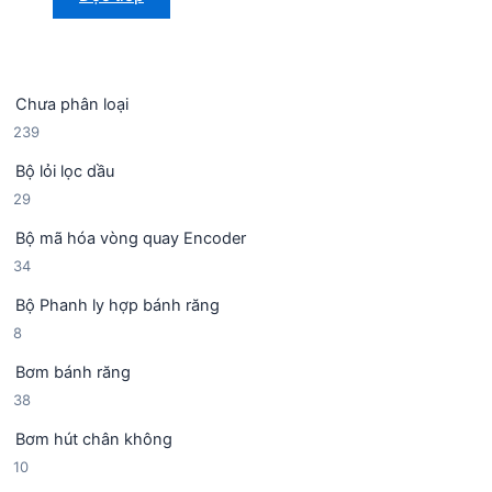
Chưa phân loại
2
239
3
Bộ lỏi lọc dầu
9
2
29
s
9
ả
Bộ mã hóa vòng quay Encoder
s
n
3
34
ả
p
4
n
h
Bộ Phanh ly hợp bánh răng
s
p
ẩ
8
8
ả
h
m
s
n
ẩ
Bơm bánh răng
ả
p
m
3
38
n
h
8
p
ẩ
Bơm hút chân không
s
h
m
1
10
ả
ẩ
0
n