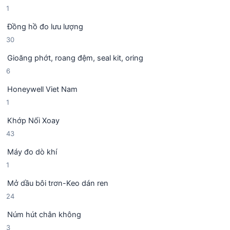
ẩ
1
1
ả
h
m
s
n
ẩ
Đồng hồ đo lưu lượng
ả
p
m
3
30
n
h
0
p
ẩ
Gioăng phớt, roang đệm, seal kit, oring
s
h
m
6
6
ả
ẩ
s
n
m
Honeywell Viet Nam
ả
p
1
1
n
h
s
p
ẩ
Khớp Nối Xoay
ả
h
m
4
43
n
ẩ
3
p
m
Máy đo dò khí
s
h
1
1
ả
ẩ
s
n
m
Mở dầu bôi trơn-Keo dán ren
ả
p
2
24
n
h
4
p
ẩ
Núm hút chân không
s
h
m
3
3
ả
ẩ