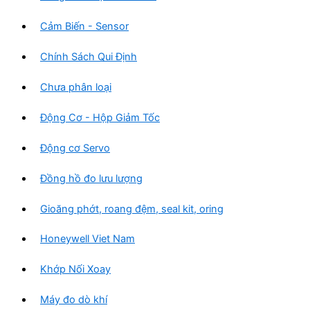
Cảm Biến - Sensor
Chính Sách Qui Định
Chưa phân loại
Động Cơ - Hộp Giảm Tốc
Động cơ Servo
Đồng hồ đo lưu lượng
Gioăng phớt, roang đệm, seal kit, oring
Honeywell Viet Nam
Khớp Nối Xoay
Máy đo dò khí