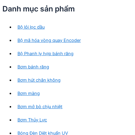
s
p
Danh mục sản phẩm
ả
h
n
ẩ
p
m
Bộ lỏi lọc dầu
h
ẩ
Bộ mã hóa vòng quay Encoder
m
Bộ Phanh ly hợp bánh răng
Bơm bánh răng
Bơm hút chân không
Bơm màng
Bơm mở bò chịu nhiệt
Bơm Thủy Lực
Bóng Đèn Diệt khuẩn UV