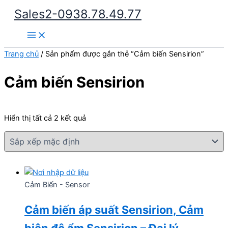
Nhảy
Sales2-0938.78.49.77
tới
Main
nội
Menu
dung
Trang chủ
/ Sản phẩm được gắn thẻ “Cảm biến Sensirion”
Cảm biến Sensirion
Hiển thị tất cả 2 kết quả
Cảm Biến - Sensor
Cảm biến áp suất Sensirion, Cảm
biên độ ẩm Sensirion – Đại lý