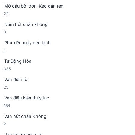
s
n
m
Mở dầu bôi trơn-Keo dán ren
ả
p
2
24
n
h
4
p
ẩ
Núm hút chân không
s
h
m
3
3
ả
ẩ
s
n
m
Phụ kiện máy nén lạnh
ả
p
1
1
n
h
s
p
ẩ
Tự Động Hóa
ả
h
m
3
335
n
ẩ
3
p
m
Van điện từ
5
h
2
25
s
ẩ
5
ả
m
Van điều kiển thủy lực
s
n
1
184
ả
p
8
n
h
Van hút chân Không
4
p
ẩ
2
2
s
h
m
s
ả
ẩ
Van màng giảm áp