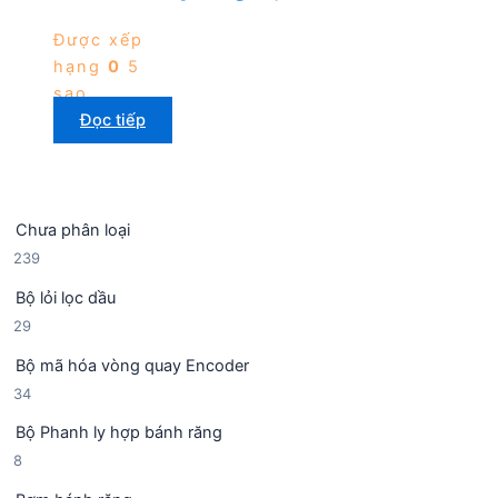
Được xếp
hạng
0
5
sao
Đọc tiếp
Chưa phân loại
2
239
3
Bộ lỏi lọc dầu
9
2
29
s
9
ả
Bộ mã hóa vòng quay Encoder
s
n
3
34
ả
p
4
n
h
Bộ Phanh ly hợp bánh răng
s
p
ẩ
8
8
ả
h
m
s
n
ẩ