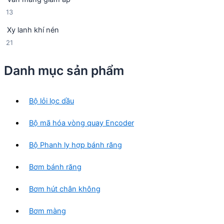
ả
n
m
1
13
n
p
3
p
h
Xy lanh khí nén
s
h
ẩ
2
21
ả
ẩ
m
1
n
m
s
p
Danh mục sản phẩm
ả
h
n
ẩ
p
m
Bộ lỏi lọc dầu
h
ẩ
Bộ mã hóa vòng quay Encoder
m
Bộ Phanh ly hợp bánh răng
Bơm bánh răng
Bơm hút chân không
Bơm màng