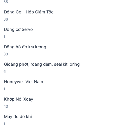
6
65
s
p
m
5
ả
h
Động Cơ - Hộp Giảm Tốc
s
n
ẩ
6
66
ả
p
m
6
n
h
Động cơ Servo
s
p
ẩ
1
1
ả
h
m
s
n
ẩ
Đồng hồ đo lưu lượng
ả
p
m
3
30
n
h
0
p
ẩ
Gioăng phớt, roang đệm, seal kit, oring
s
h
m
6
6
ả
ẩ
s
n
m
Honeywell Viet Nam
ả
p
1
1
n
h
s
p
ẩ
Khớp Nối Xoay
ả
h
m
4
43
n
ẩ
3
p
m
Máy đo dò khí
s
h
1
1
ả
ẩ