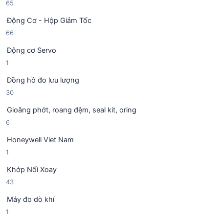
6
65
s
p
m
5
ả
h
Động Cơ - Hộp Giảm Tốc
s
n
ẩ
6
66
ả
p
m
6
n
h
Động cơ Servo
s
p
ẩ
1
1
ả
h
m
s
n
ẩ
Đồng hồ đo lưu lượng
ả
p
m
3
30
n
h
0
p
ẩ
Gioăng phớt, roang đệm, seal kit, oring
s
h
m
6
6
ả
ẩ
s
n
m
Honeywell Viet Nam
ả
p
1
1
n
h
s
p
ẩ
Khớp Nối Xoay
ả
h
m
4
43
n
ẩ
3
p
m
Máy đo dò khí
s
h
1
1
ả
ẩ