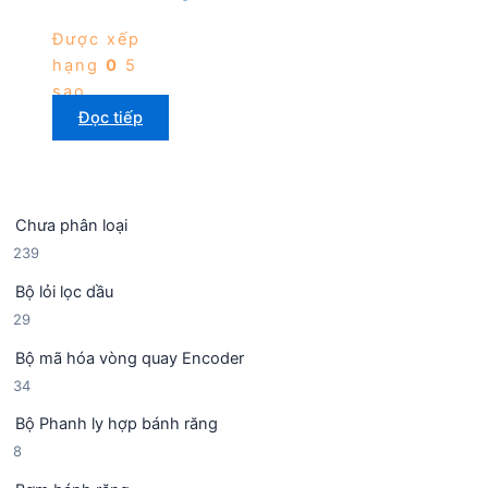
Được xếp
hạng
0
5
sao
Đọc tiếp
Chưa phân loại
2
239
3
Bộ lỏi lọc dầu
9
2
29
s
9
ả
Bộ mã hóa vòng quay Encoder
s
n
3
34
ả
p
4
n
h
Bộ Phanh ly hợp bánh răng
s
p
ẩ
8
8
ả
h
m
s
n
ẩ