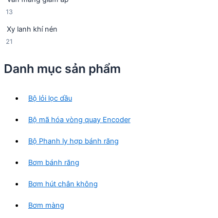
ả
n
m
1
13
n
p
3
p
h
Xy lanh khí nén
s
h
ẩ
2
21
ả
ẩ
m
1
n
m
s
p
Danh mục sản phẩm
ả
h
n
ẩ
p
m
Bộ lỏi lọc dầu
h
ẩ
Bộ mã hóa vòng quay Encoder
m
Bộ Phanh ly hợp bánh răng
Bơm bánh răng
Bơm hút chân không
Bơm màng