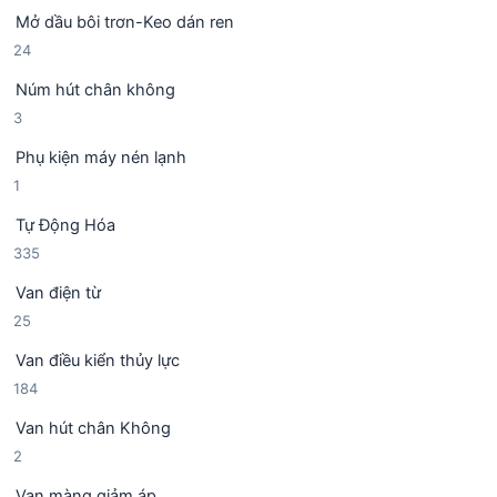
s
n
m
Mở dầu bôi trơn-Keo dán ren
ả
p
2
24
n
h
4
p
ẩ
Núm hút chân không
s
h
m
3
3
ả
ẩ
s
n
m
Phụ kiện máy nén lạnh
ả
p
1
1
n
h
s
p
ẩ
Tự Động Hóa
ả
h
m
3
335
n
ẩ
3
p
m
Van điện từ
5
h
2
25
s
ẩ
5
ả
m
Van điều kiển thủy lực
s
n
1
184
ả
p
8
n
h
Van hút chân Không
4
p
ẩ
2
2
s
h
m
s
ả
ẩ
Van màng giảm áp