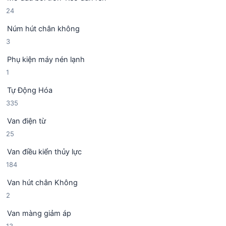
ả
p
2
24
n
h
4
p
ẩ
Núm hút chân không
s
h
m
3
3
ả
ẩ
s
n
m
Phụ kiện máy nén lạnh
ả
p
1
1
n
h
s
p
ẩ
Tự Động Hóa
ả
h
m
3
335
n
ẩ
3
p
m
Van điện từ
5
h
2
25
s
ẩ
5
ả
m
Van điều kiển thủy lực
s
n
1
184
ả
p
8
n
h
Van hút chân Không
4
p
ẩ
2
2
s
h
m
s
ả
ẩ
Van màng giảm áp
ả
n
m
1