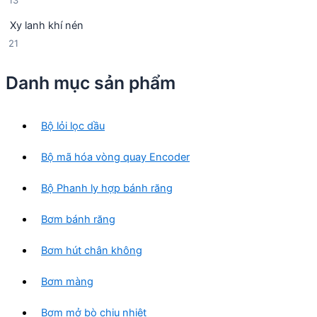
13
n
p
3
p
h
Xy lanh khí nén
s
h
ẩ
2
21
ả
ẩ
m
1
n
m
s
p
Danh mục sản phẩm
ả
h
n
ẩ
p
m
Bộ lỏi lọc dầu
h
ẩ
Bộ mã hóa vòng quay Encoder
m
Bộ Phanh ly hợp bánh răng
Bơm bánh răng
Bơm hút chân không
Bơm màng
Bơm mở bò chịu nhiệt