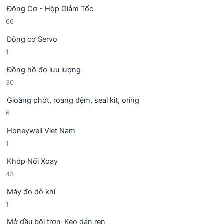
5
ả
h
Động Cơ - Hộp Giảm Tốc
s
n
ẩ
6
66
ả
p
m
6
n
h
Động cơ Servo
s
p
ẩ
1
1
ả
h
m
s
n
ẩ
Đồng hồ đo lưu lượng
ả
p
m
3
30
n
h
0
p
ẩ
Gioăng phớt, roang đệm, seal kit, oring
s
h
m
6
6
ả
ẩ
s
n
m
Honeywell Viet Nam
ả
p
1
1
n
h
s
p
ẩ
Khớp Nối Xoay
ả
h
m
4
43
n
ẩ
3
p
m
Máy đo dò khí
s
h
1
1
ả
ẩ
s
n
m
Mở dầu bôi trơn-Keo dán ren