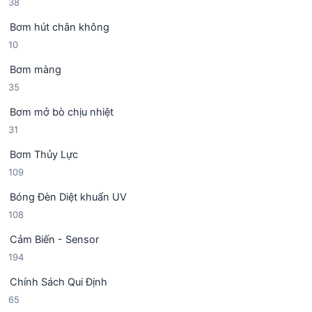
3
38
n
h
8
p
ẩ
Bơm hút chân không
s
h
m
1
10
ả
ẩ
0
n
m
Bơm màng
s
p
3
35
ả
h
5
n
ẩ
Bơm mở bò chịu nhiệt
s
p
m
3
31
ả
h
1
n
ẩ
Bơm Thủy Lực
s
p
m
1
109
ả
h
0
n
ẩ
Bóng Đèn Diệt khuẩn UV
9
p
m
1
108
s
h
0
ả
ẩ
Cảm Biến - Sensor
8
n
m
1
194
s
p
9
ả
h
Chính Sách Qui Định
4
n
ẩ
6
65
s
p
m