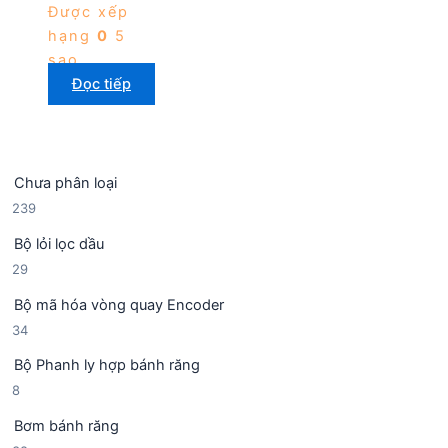
Được xếp
hạng
0
5
sao
Đọc tiếp
Chưa phân loại
2
239
3
Bộ lỏi lọc dầu
9
2
29
s
9
ả
Bộ mã hóa vòng quay Encoder
s
n
3
34
ả
p
4
n
h
Bộ Phanh ly hợp bánh răng
s
p
ẩ
8
8
ả
h
m
s
n
ẩ
Bơm bánh răng
ả
p
m