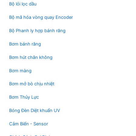
Bộ lỏi lọc dầu
p
m
h
Bộ mã hóa vòng quay Encoder
ẩ
m
Bộ Phanh ly hợp bánh răng
Bơm bánh răng
Bơm hút chân không
Bơm màng
Bơm mở bò chịu nhiệt
Bơm Thủy Lực
Bóng Đèn Diệt khuẩn UV
Cảm Biến - Sensor