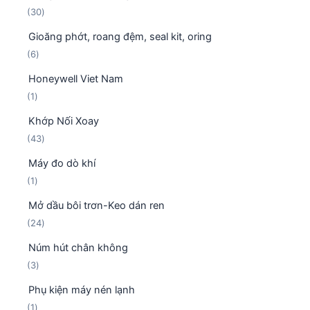
m
3
30
n
h
0
p
ẩ
Gioăng phớt, roang đệm, seal kit, oring
s
h
m
6
6
ả
ẩ
s
n
m
Honeywell Viet Nam
ả
p
1
1
n
h
s
p
ẩ
Khớp Nối Xoay
ả
h
m
4
43
n
ẩ
3
p
m
Máy đo dò khí
s
h
1
1
ả
ẩ
s
n
m
Mở dầu bôi trơn-Keo dán ren
ả
p
2
24
n
h
4
p
ẩ
Núm hút chân không
s
h
m
3
3
ả
ẩ
s
n
m
Phụ kiện máy nén lạnh
ả
p
1
1
n
h