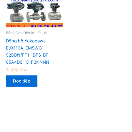
Bóng Đèn Diệt khuẩn UV
Đồng hồ Yokogawa
EJX110A-EMSWG-
92DDN/FF1 , DFS-BF-
05A4DSHC-F3NNNN
Được
xếp
Đọc tiếp
hạng
0
5
sao