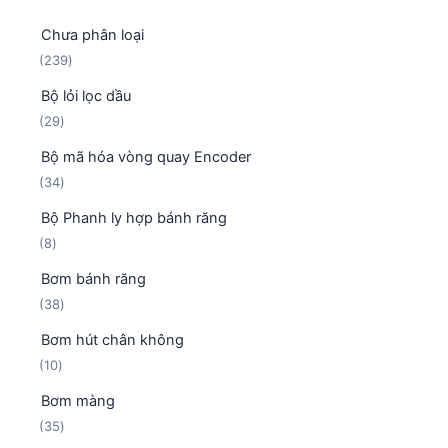
Chưa phân loại
2
239
3
Bộ lỏi lọc dầu
9
2
29
s
9
ả
Bộ mã hóa vòng quay Encoder
s
n
3
34
ả
p
4
n
h
Bộ Phanh ly hợp bánh răng
s
p
ẩ
8
8
ả
h
m
s
n
ẩ
Bơm bánh răng
ả
p
m
3
38
n
h
8
p
ẩ
Bơm hút chân không
s
h
m
1
10
ả
ẩ
0
n
m
Bơm màng
s
p
3
35
ả
h
5
n