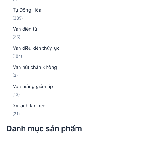
s
p
ẩ
Tự Động Hóa
ả
h
m
3
335
n
ẩ
3
p
m
Van điện từ
5
h
2
25
s
ẩ
5
ả
m
Van điều kiển thủy lực
s
n
1
184
ả
p
8
n
h
Van hút chân Không
4
p
ẩ
2
2
s
h
m
s
ả
ẩ
Van màng giảm áp
ả
n
m
1
13
n
p
3
p
h
Xy lanh khí nén
s
h
ẩ
2
21
ả
ẩ
m
1
n
m
Danh mục sản phẩm
s
p
ả
h
n
ẩ