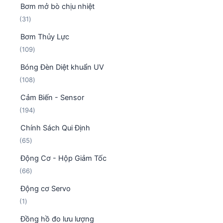
ẩ
Bơm mở bò chịu nhiệt
s
p
m
3
31
ả
h
1
n
ẩ
Bơm Thủy Lực
s
p
m
1
109
ả
h
0
n
ẩ
Bóng Đèn Diệt khuẩn UV
9
p
m
1
108
s
h
0
ả
ẩ
Cảm Biến - Sensor
8
n
m
1
194
s
p
9
ả
h
Chính Sách Qui Định
4
n
ẩ
6
65
s
p
m
5
ả
h
Động Cơ - Hộp Giảm Tốc
s
n
ẩ
6
66
ả
p
m
6
n
h
Động cơ Servo
s
p
ẩ
1
1
ả
h
m
s
n
ẩ
Đồng hồ đo lưu lượng
ả
p