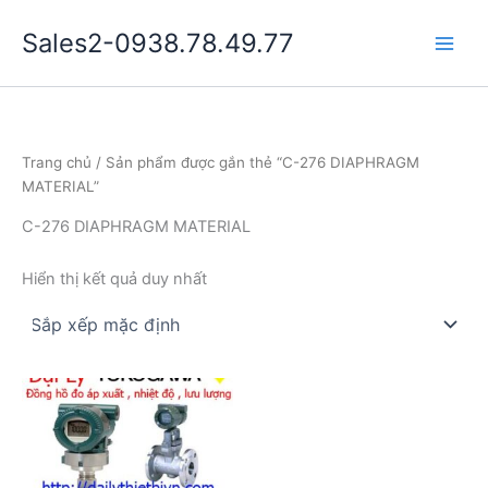
Nhảy
Sales2-0938.78.49.77
tới
Main
nội
dung
Men
Trang chủ
/ Sản phẩm được gắn thẻ “C-276 DIAPHRAGM
MATERIAL”
C-276 DIAPHRAGM MATERIAL
Hiển thị kết quả duy nhất