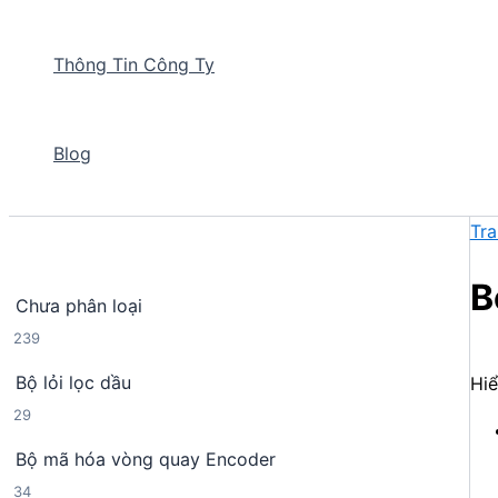
Thông Tin Công Ty
Blog
Tra
B
Chưa phân loại
2
239
3
Bộ lỏi lọc dầu
Hiể
9
2
29
s
9
ả
Bộ mã hóa vòng quay Encoder
s
n
3
34
ả
p