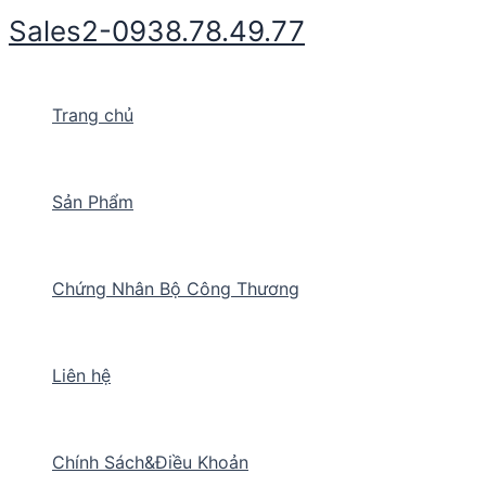
Nhảy
Sales2-0938.78.49.77
tới
nội
dung
Trang chủ
Sản Phẩm
Chứng Nhân Bộ Công Thương
Liên hệ
Chính Sách&Điều Khoản