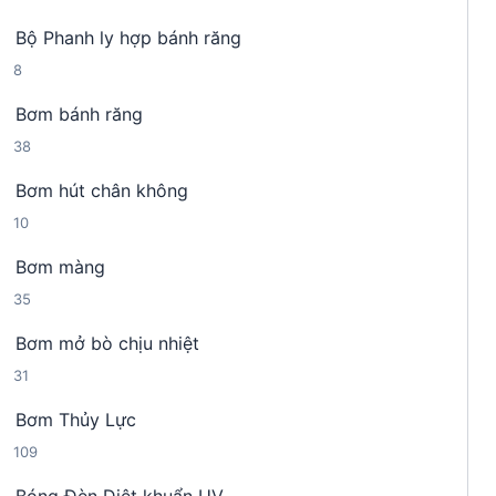
4
n
h
Bộ Phanh ly hợp bánh răng
s
p
ẩ
8
8
ả
h
m
s
n
ẩ
Bơm bánh răng
ả
p
m
3
38
n
h
8
p
ẩ
Bơm hút chân không
s
h
m
1
10
ả
ẩ
0
n
m
Bơm màng
s
p
3
35
ả
h
5
n
ẩ
Bơm mở bò chịu nhiệt
s
p
m
3
31
ả
h
1
n
ẩ
Bơm Thủy Lực
s
p
m
1
109
ả
h
0
n
ẩ