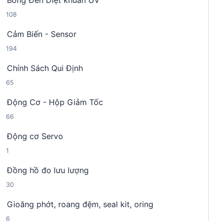
Bóng Đèn Diệt khuẩn UV
9
p
m
1
108
s
h
0
ả
ẩ
Cảm Biến - Sensor
8
n
m
1
194
s
p
9
ả
h
Chính Sách Qui Định
4
n
ẩ
6
65
s
p
m
5
ả
h
Động Cơ - Hộp Giảm Tốc
s
n
ẩ
6
66
ả
p
m
6
n
h
Động cơ Servo
s
p
ẩ
1
1
ả
h
m
s
n
ẩ
Đồng hồ đo lưu lượng
ả
p
m
3
30
n
h
0
p
ẩ
Gioăng phớt, roang đệm, seal kit, oring
s
h
m
6
6
ả
ẩ