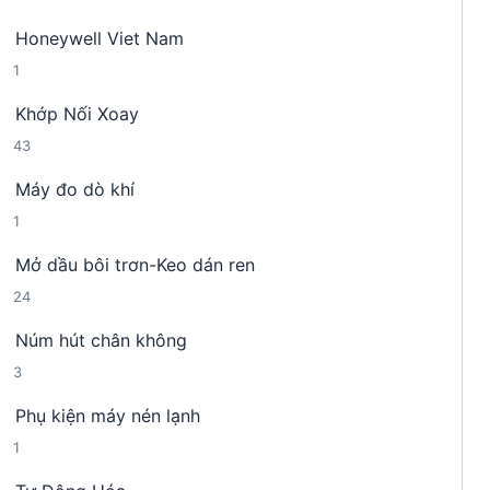
s
n
m
Honeywell Viet Nam
ả
p
1
1
n
h
s
p
ẩ
Khớp Nối Xoay
ả
h
m
4
43
n
ẩ
3
p
m
Máy đo dò khí
s
h
1
1
ả
ẩ
s
n
m
Mở dầu bôi trơn-Keo dán ren
ả
p
2
24
n
h
4
p
ẩ
Núm hút chân không
s
h
m
3
3
ả
ẩ
s
n
m
Phụ kiện máy nén lạnh
ả
p
1
1
n
h
s
p
ẩ