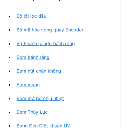
h
n
ẩ
p
m
Bộ lỏi lọc dầu
h
ẩ
Bộ mã hóa vòng quay Encoder
m
Bộ Phanh ly hợp bánh răng
Bơm bánh răng
Bơm hút chân không
Bơm màng
Bơm mở bò chịu nhiệt
Bơm Thủy Lực
Bóng Đèn Diệt khuẩn UV