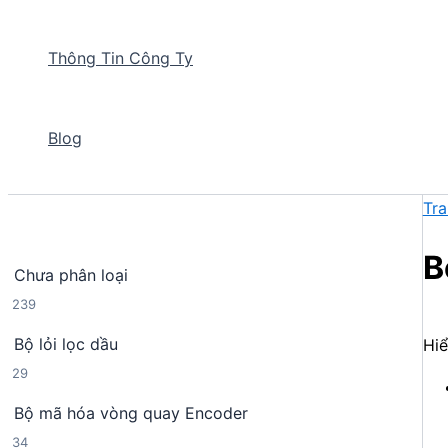
Thông Tin Công Ty
Blog
Tra
B
Chưa phân loại
2
239
3
Bộ lỏi lọc dầu
Hiể
9
2
29
s
9
ả
Bộ mã hóa vòng quay Encoder
s
n
3
34
ả
p