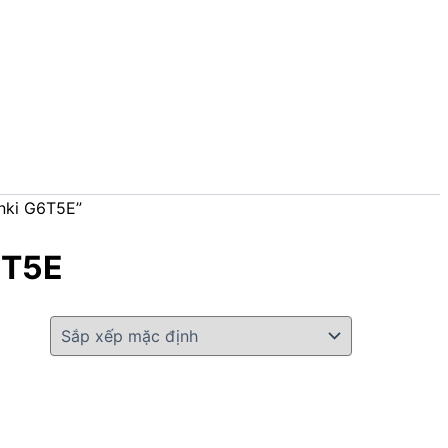
nki G6T5E”
6T5E