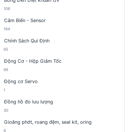
Bóng Đèn Diệt khuẩn UV
9
p
m
1
108
s
h
0
ả
ẩ
Cảm Biến - Sensor
8
n
m
1
194
s
p
9
ả
h
Chính Sách Qui Định
4
n
ẩ
6
65
s
p
m
5
ả
h
Động Cơ - Hộp Giảm Tốc
s
n
ẩ
6
66
ả
p
m
6
n
h
Động cơ Servo
s
p
ẩ
1
1
ả
h
m
s
n
ẩ
Đồng hồ đo lưu lượng
ả
p
m
3
30
n
h
0
p
ẩ
Gioăng phớt, roang đệm, seal kit, oring
s
h
m
6
6
ả
ẩ