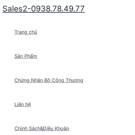
Nhảy
Sales2-0938.78.49.77
tới
nội
dung
Trang chủ
Sản Phẩm
Chứng Nhân Bộ Công Thương
Liên hệ
Chính Sách&Điều Khoản