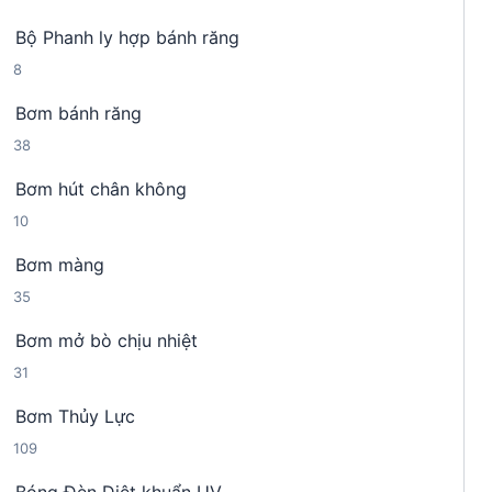
4
n
h
Bộ Phanh ly hợp bánh răng
s
p
ẩ
8
8
ả
h
m
s
n
ẩ
Bơm bánh răng
ả
p
m
3
38
n
h
8
p
ẩ
Bơm hút chân không
s
h
m
1
10
ả
ẩ
0
n
m
Bơm màng
s
p
3
35
ả
h
5
n
ẩ
Bơm mở bò chịu nhiệt
s
p
m
3
31
ả
h
1
n
ẩ
Bơm Thủy Lực
s
p
m
1
109
ả
h
0
n
ẩ