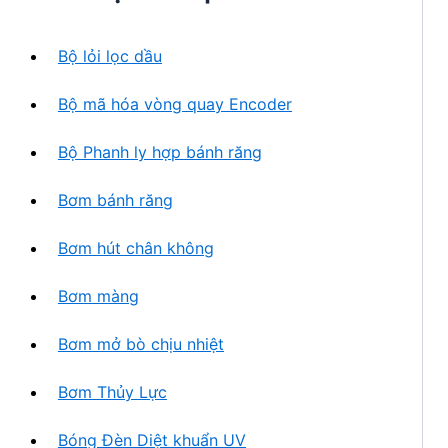
h
n
ẩ
p
m
Bộ lỏi lọc dầu
h
ẩ
Bộ mã hóa vòng quay Encoder
m
Bộ Phanh ly hợp bánh răng
Bơm bánh răng
Bơm hút chân không
Bơm màng
Bơm mở bò chịu nhiệt
Bơm Thủy Lực
Bóng Đèn Diệt khuẩn UV