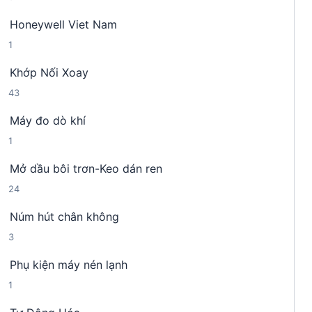
s
n
m
Honeywell Viet Nam
ả
p
1
1
n
h
s
p
ẩ
Khớp Nối Xoay
ả
h
m
4
43
n
ẩ
3
p
m
Máy đo dò khí
s
h
1
1
ả
ẩ
s
n
m
Mở dầu bôi trơn-Keo dán ren
ả
p
2
24
n
h
4
p
ẩ
Núm hút chân không
s
h
m
3
3
ả
ẩ
s
n
m
Phụ kiện máy nén lạnh
ả
p
1
1
n
h
s
p
ẩ