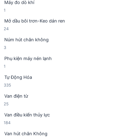
Máy đo dò khí
s
h
1
1
ả
ẩ
s
n
m
Mở dầu bôi trơn-Keo dán ren
ả
p
2
24
n
h
4
p
ẩ
Núm hút chân không
s
h
m
3
3
ả
ẩ
s
n
m
Phụ kiện máy nén lạnh
ả
p
1
1
n
h
s
p
ẩ
Tự Động Hóa
ả
h
m
3
335
n
ẩ
3
p
m
Van điện từ
5
h
2
25
s
ẩ
5
ả
m
Van điều kiển thủy lực
s
n
1
184
ả
p
8
n
h
Van hút chân Không
4
p
ẩ