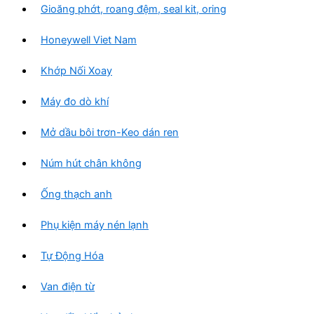
Gioăng phớt, roang đệm, seal kit, oring
Honeywell Viet Nam
Khớp Nối Xoay
Máy đo dò khí
Mở dầu bôi trơn-Keo dán ren
Núm hút chân không
Ống thạch anh
Phụ kiện máy nén lạnh
Tự Động Hóa
Van điện từ