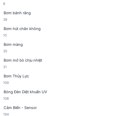
8
8
ả
h
m
s
n
ẩ
Bơm bánh răng
ả
p
m
3
38
n
h
8
p
ẩ
Bơm hút chân không
s
h
m
1
10
ả
ẩ
0
n
m
Bơm màng
s
p
3
35
ả
h
5
n
ẩ
Bơm mở bò chịu nhiệt
s
p
m
3
31
ả
h
1
n
ẩ
Bơm Thủy Lực
s
p
m
1
109
ả
h
0
n
ẩ
Bóng Đèn Diệt khuẩn UV
9
p
m
1
108
s
h
0
ả
ẩ
Cảm Biến - Sensor
8
n
m
1
194
s
p