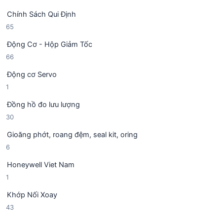
9
ả
h
Chính Sách Qui Định
4
n
ẩ
6
65
s
p
m
5
ả
h
Động Cơ - Hộp Giảm Tốc
s
n
ẩ
6
66
ả
p
m
6
n
h
Động cơ Servo
s
p
ẩ
1
1
ả
h
m
s
n
ẩ
Đồng hồ đo lưu lượng
ả
p
m
3
30
n
h
0
p
ẩ
Gioăng phớt, roang đệm, seal kit, oring
s
h
m
6
6
ả
ẩ
s
n
m
Honeywell Viet Nam
ả
p
1
1
n
h
s
p
ẩ
Khớp Nối Xoay
ả
h
m
4
43
n
ẩ
3
p
m