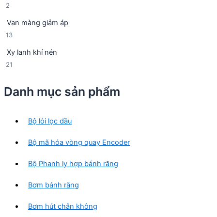
2
2
s
h
m
s
ả
ẩ
Van màng giảm áp
ả
n
m
1
13
n
p
3
p
h
Xy lanh khí nén
s
h
ẩ
2
21
ả
ẩ
m
1
n
m
s
p
Danh mục sản phẩm
ả
h
n
ẩ
p
m
Bộ lỏi lọc dầu
h
ẩ
Bộ mã hóa vòng quay Encoder
m
Bộ Phanh ly hợp bánh răng
Bơm bánh răng
Bơm hút chân không