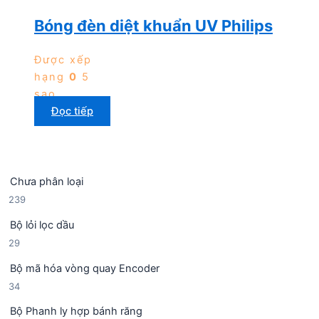
Bóng đèn diệt khuẩn UV Philips
Được xếp
hạng
0
5
sao
Đọc tiếp
Chưa phân loại
2
239
3
Bộ lỏi lọc dầu
9
2
29
s
9
ả
Bộ mã hóa vòng quay Encoder
s
n
3
34
ả
p
4
n
h
Bộ Phanh ly hợp bánh răng
s
p
ẩ