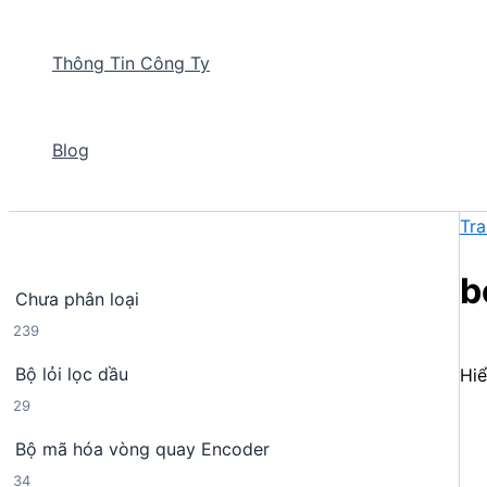
Thông Tin Công Ty
Blog
Tra
b
Chưa phân loại
2
239
3
Bộ lỏi lọc dầu
Hiể
9
2
29
s
9
ả
Bộ mã hóa vòng quay Encoder
s
n
3
34
ả
p