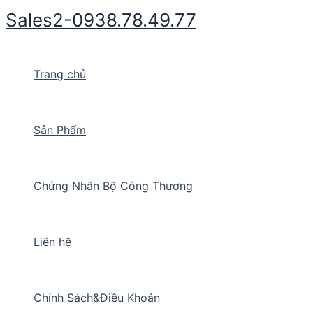
Nhảy
Sales2-0938.78.49.77
tới
nội
dung
Trang chủ
Sản Phẩm
Chứng Nhân Bộ Công Thương
Liên hệ
Chính Sách&Điều Khoản