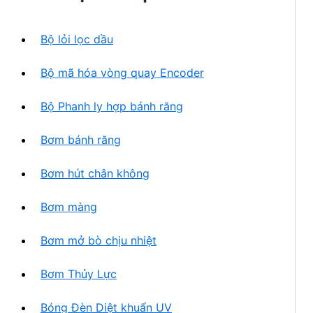
h
n
ẩ
p
m
Bộ lỏi lọc dầu
h
ẩ
Bộ mã hóa vòng quay Encoder
m
Bộ Phanh ly hợp bánh răng
Bơm bánh răng
Bơm hút chân không
Bơm màng
Bơm mở bò chịu nhiệt
Bơm Thủy Lực
Bóng Đèn Diệt khuẩn UV