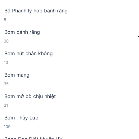
4
n
h
Bộ Phanh ly hợp bánh răng
s
p
ẩ
8
8
ả
h
m
s
n
ẩ
Bơm bánh răng
ả
p
m
3
38
n
h
8
p
ẩ
Bơm hút chân không
s
h
m
1
10
ả
ẩ
0
n
m
Bơm màng
s
p
3
35
ả
h
5
n
ẩ
Bơm mở bò chịu nhiệt
s
p
m
3
31
ả
h
1
n
ẩ
Bơm Thủy Lực
s
p
m
1
109
ả
h
0
n
ẩ