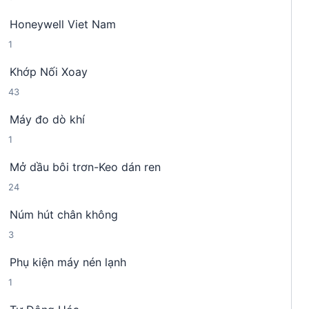
s
n
m
Honeywell Viet Nam
ả
p
1
1
n
h
s
p
ẩ
Khớp Nối Xoay
ả
h
m
4
43
n
ẩ
3
p
m
Máy đo dò khí
s
h
1
1
ả
ẩ
s
n
m
Mở dầu bôi trơn-Keo dán ren
ả
p
2
24
n
h
4
p
ẩ
Núm hút chân không
s
h
m
3
3
ả
ẩ
s
n
m
Phụ kiện máy nén lạnh
ả
p
1
1
n
h
s
p
ẩ