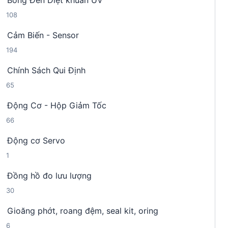
Bóng Đèn Diệt khuẩn UV
9
p
m
1
108
s
h
0
ả
ẩ
Cảm Biến - Sensor
8
n
m
1
194
s
p
9
ả
h
Chính Sách Qui Định
4
n
ẩ
6
65
s
p
m
5
ả
h
Động Cơ - Hộp Giảm Tốc
s
n
ẩ
6
66
ả
p
m
6
n
h
Động cơ Servo
s
p
ẩ
1
1
ả
h
m
s
n
ẩ
Đồng hồ đo lưu lượng
ả
p
m
3
30
n
h
0
p
ẩ
Gioăng phớt, roang đệm, seal kit, oring
s
h
m
6
6
ả
ẩ