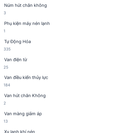
4
p
ẩ
Núm hút chân không
s
h
m
3
3
ả
ẩ
s
n
m
Phụ kiện máy nén lạnh
ả
p
1
1
n
h
s
p
ẩ
Tự Động Hóa
ả
h
m
3
335
n
ẩ
3
p
m
Van điện từ
5
h
2
25
s
ẩ
5
ả
m
Van điều kiển thủy lực
s
n
1
184
ả
p
8
n
h
Van hút chân Không
4
p
ẩ
2
2
s
h
m
s
ả
ẩ
Van màng giảm áp
ả
n
m
1
13
n
p
3
p
h
Xy lanh khí nén