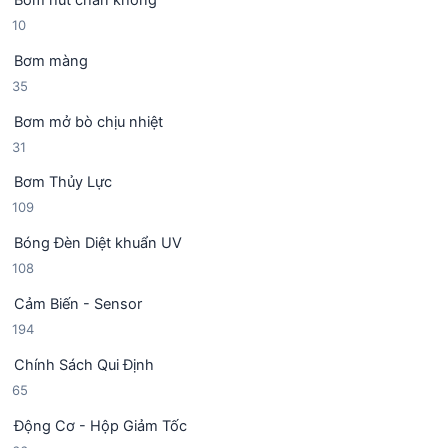
s
h
m
1
10
ả
ẩ
0
n
m
Bơm màng
s
p
3
35
ả
h
5
n
ẩ
Bơm mở bò chịu nhiệt
s
p
m
3
31
ả
h
1
n
ẩ
Bơm Thủy Lực
s
p
m
1
109
ả
h
0
n
ẩ
Bóng Đèn Diệt khuẩn UV
9
p
m
1
108
s
h
0
ả
ẩ
Cảm Biến - Sensor
8
n
m
1
194
s
p
9
ả
h
Chính Sách Qui Định
4
n
ẩ
6
65
s
p
m
5
ả
h
Động Cơ - Hộp Giảm Tốc
s
n
ẩ