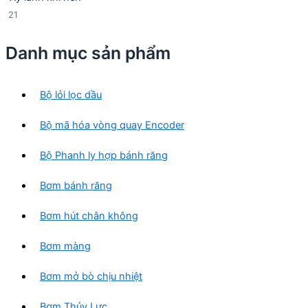
s
h
ẩ
2
21
ả
ẩ
m
1
n
m
s
p
Danh mục sản phẩm
ả
h
n
ẩ
p
m
Bộ lỏi lọc dầu
h
ẩ
Bộ mã hóa vòng quay Encoder
m
Bộ Phanh ly hợp bánh răng
Bơm bánh răng
Bơm hút chân không
Bơm màng
Bơm mở bò chịu nhiệt
Bơm Thủy Lực