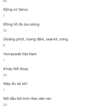
6
66
ả
p
m
6
n
h
Động cơ Servo
s
p
ẩ
1
1
ả
h
m
s
n
ẩ
Đồng hồ đo lưu lượng
ả
p
m
3
30
n
h
0
p
ẩ
Gioăng phớt, roang đệm, seal kit, oring
s
h
m
6
6
ả
ẩ
s
n
m
Honeywell Viet Nam
ả
p
1
1
n
h
s
p
ẩ
Khớp Nối Xoay
ả
h
m
4
43
n
ẩ
3
p
m
Máy đo dò khí
s
h
1
1
ả
ẩ
s
n
m
Mở dầu bôi trơn-Keo dán ren
ả
p
2
24
n
h