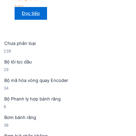
sao
Đọc tiếp
Chưa phân loại
2
239
3
Bộ lỏi lọc dầu
9
2
29
s
9
ả
Bộ mã hóa vòng quay Encoder
s
n
3
34
ả
p
4
n
h
Bộ Phanh ly hợp bánh răng
s
p
ẩ
8
8
ả
h
m
s
n
ẩ
Bơm bánh răng
ả
p
m
3
38
n
h
8
p
ẩ
Bơm hút chân không