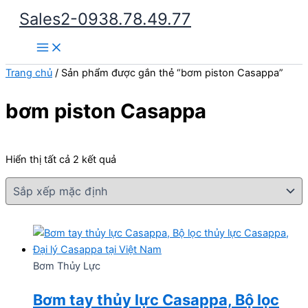
Nhảy
Sales2-0938.78.49.77
tới
Main
nội
Menu
dung
Trang chủ
/ Sản phẩm được gắn thẻ “bơm piston Casappa”
bơm piston Casappa
Hiển thị tất cả 2 kết quả
Bơm Thủy Lực
Bơm tay thủy lực Casappa, Bộ lọc