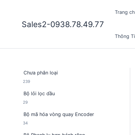
Nhảy
tới
Trang ch
nội
Sales2-0938.78.49.77
dung
Thông T
Chưa phân loại
2
239
3
Bộ lỏi lọc dầu
9
2
29
s
9
ả
Bộ mã hóa vòng quay Encoder
s
n
3
34
ả
p
4
n
h