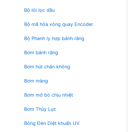
n
ẩ
Bộ lỏi lọc dầu
p
m
h
Bộ mã hóa vòng quay Encoder
ẩ
m
Bộ Phanh ly hợp bánh răng
Bơm bánh răng
Bơm hút chân không
Bơm màng
Bơm mở bò chịu nhiệt
Bơm Thủy Lực
Bóng Đèn Diệt khuẩn UV