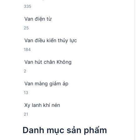
h
m
3
335
n
ẩ
3
p
m
Van điện từ
5
h
2
25
s
ẩ
5
ả
m
Van điều kiển thủy lực
s
n
1
184
ả
p
8
n
h
Van hút chân Không
4
p
ẩ
2
2
s
h
m
s
ả
ẩ
Van màng giảm áp
ả
n
m
1
13
n
p
3
p
h
Xy lanh khí nén
s
h
ẩ
2
21
ả
ẩ
m
1
n
m
Danh mục sản phẩm
s
p
ả
h