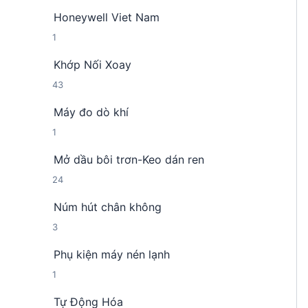
s
p
Honeywell Viet Nam
ả
h
1
1
n
ẩ
s
p
m
Khớp Nối Xoay
ả
h
4
43
n
ẩ
3
p
m
Máy đo dò khí
s
h
1
1
ả
ẩ
s
n
m
Mở dầu bôi trơn-Keo dán ren
ả
p
2
24
n
h
4
p
ẩ
Núm hút chân không
s
h
m
3
3
ả
ẩ
s
n
m
Phụ kiện máy nén lạnh
ả
p
1
1
n
h
s
p
ẩ
Tự Động Hóa
ả