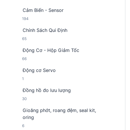
0
ả
ẩ
Cảm Biến - Sensor
8
n
m
1
194
s
p
9
ả
h
Chính Sách Qui Định
4
n
ẩ
6
65
s
p
m
5
ả
h
Động Cơ - Hộp Giảm Tốc
s
n
ẩ
6
66
ả
p
m
6
n
h
Động cơ Servo
s
p
ẩ
1
1
ả
h
m
s
n
ẩ
Đồng hồ đo lưu lượng
ả
p
m
3
30
n
h
0
p
ẩ
Gioăng phớt, roang đệm, seal kit,
s
h
m
oring
ả
ẩ
6
6
n
m