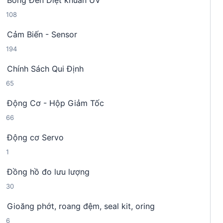
Bóng Đèn Diệt khuẩn UV
9
p
m
1
108
s
h
0
ả
ẩ
Cảm Biến - Sensor
8
n
m
1
194
s
p
9
ả
h
Chính Sách Qui Định
4
n
ẩ
6
65
s
p
m
5
ả
h
Động Cơ - Hộp Giảm Tốc
s
n
ẩ
6
66
ả
p
m
6
n
h
Động cơ Servo
s
p
ẩ
1
1
ả
h
m
s
n
ẩ
Đồng hồ đo lưu lượng
ả
p
m
3
30
n
h
0
p
ẩ
Gioăng phớt, roang đệm, seal kit, oring
s
h
m
6
6
ả
ẩ