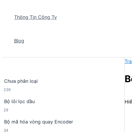
Thông Tin Công Ty
Blog
Tra
B
Chưa phân loại
2
239
3
Bộ lỏi lọc dầu
Hiể
9
2
29
s
9
ả
Bộ mã hóa vòng quay Encoder
s
n
3
34
ả
p