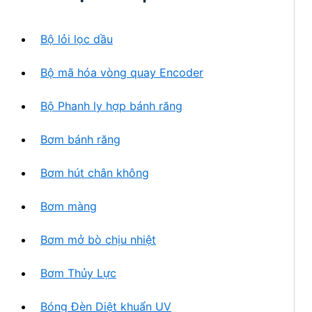
h
n
ẩ
p
m
Bộ lỏi lọc dầu
h
ẩ
Bộ mã hóa vòng quay Encoder
m
Bộ Phanh ly hợp bánh răng
Bơm bánh răng
Bơm hút chân không
Bơm màng
Bơm mở bò chịu nhiệt
Bơm Thủy Lực
Bóng Đèn Diệt khuẩn UV