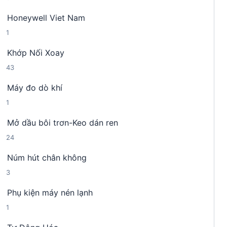
s
n
m
Honeywell Viet Nam
ả
p
1
1
n
h
s
p
ẩ
Khớp Nối Xoay
ả
h
m
4
43
n
ẩ
3
p
m
Máy đo dò khí
s
h
1
1
ả
ẩ
s
n
m
Mở dầu bôi trơn-Keo dán ren
ả
p
2
24
n
h
4
p
ẩ
Núm hút chân không
s
h
m
3
3
ả
ẩ
s
n
m
Phụ kiện máy nén lạnh
ả
p
1
1
n
h
s
p
ẩ