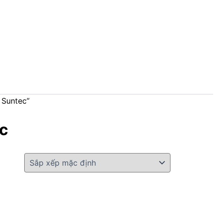
 Suntec”
c