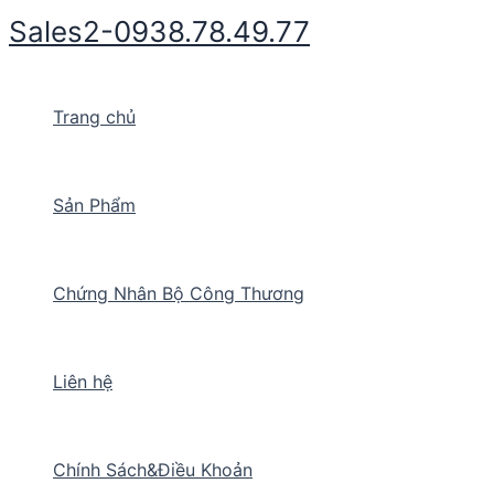
Nhảy
Sales2-0938.78.49.77
tới
nội
dung
Trang chủ
Sản Phẩm
Chứng Nhân Bộ Công Thương
Liên hệ
Chính Sách&Điều Khoản