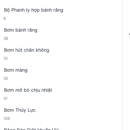
4
n
h
Bộ Phanh ly hợp bánh răng
s
p
ẩ
8
8
ả
h
m
s
n
ẩ
Bơm bánh răng
ả
p
m
3
38
n
h
8
p
ẩ
Bơm hút chân không
s
h
m
1
10
ả
ẩ
0
n
m
Bơm màng
s
p
3
35
ả
h
5
n
ẩ
Bơm mở bò chịu nhiệt
s
p
m
3
31
ả
h
1
n
ẩ
Bơm Thủy Lực
s
p
m
1
109
ả
h
0
n
ẩ