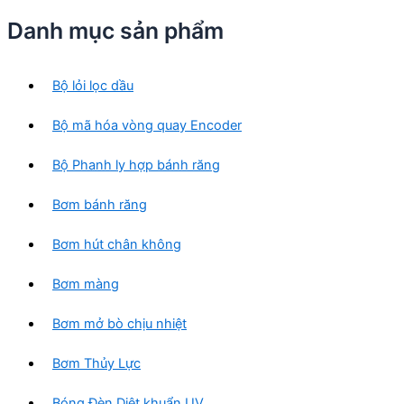
n
m
s
p
Danh mục sản phẩm
ả
h
n
ẩ
p
m
Bộ lỏi lọc dầu
h
ẩ
Bộ mã hóa vòng quay Encoder
m
Bộ Phanh ly hợp bánh răng
Bơm bánh răng
Bơm hút chân không
Bơm màng
Bơm mở bò chịu nhiệt
Bơm Thủy Lực
Bóng Đèn Diệt khuẩn UV