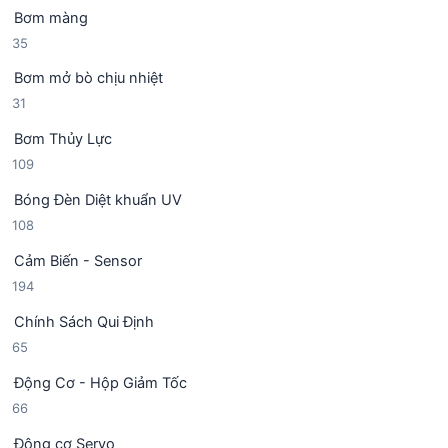
0
n
m
Bơm màng
s
p
3
35
ả
h
5
n
ẩ
Bơm mở bò chịu nhiệt
s
p
m
3
31
ả
h
1
n
ẩ
Bơm Thủy Lực
s
p
m
1
109
ả
h
0
n
ẩ
Bóng Đèn Diệt khuẩn UV
9
p
m
1
108
s
h
0
ả
ẩ
Cảm Biến - Sensor
8
n
m
1
194
s
p
9
ả
h
Chính Sách Qui Định
4
n
ẩ
6
65
s
p
m
5
ả
h
Động Cơ - Hộp Giảm Tốc
s
n
ẩ
6
66
ả
p
m
6
n
h
Động cơ Servo