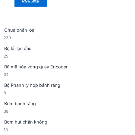
Đọc tiếp
Chưa phân loại
2
239
3
Bộ lỏi lọc dầu
9
2
29
s
9
ả
Bộ mã hóa vòng quay Encoder
s
n
3
34
ả
p
4
n
h
Bộ Phanh ly hợp bánh răng
s
p
ẩ
8
8
ả
h
m
s
n
ẩ
Bơm bánh răng
ả
p
m
3
38
n
h
8
p
ẩ
Bơm hút chân không
s
h
m
1
10
ả
ẩ