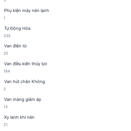
ả
ẩ
s
n
m
Phụ kiện máy nén lạnh
ả
p
1
1
n
h
s
p
ẩ
Tự Động Hóa
ả
h
m
3
335
n
ẩ
3
p
m
Van điện từ
5
h
2
25
s
ẩ
5
ả
m
Van điều kiển thủy lực
s
n
1
184
ả
p
8
n
h
Van hút chân Không
4
p
ẩ
2
2
s
h
m
s
ả
ẩ
Van màng giảm áp
ả
n
m
1
13
n
p
3
p
h
Xy lanh khí nén
s
h
ẩ
2
21
ả
ẩ
m
1