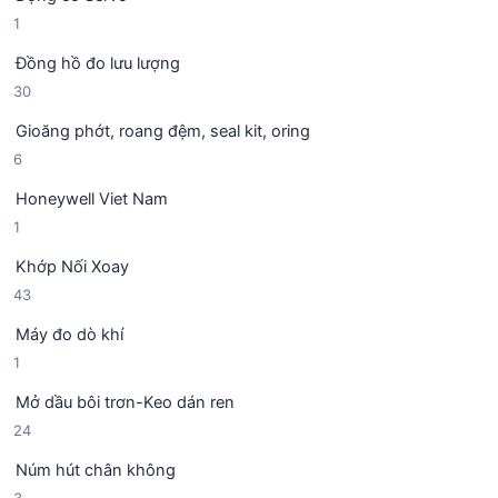
s
p
ẩ
1
1
ả
h
m
s
n
ẩ
Đồng hồ đo lưu lượng
ả
p
m
3
30
n
h
0
p
ẩ
Gioăng phớt, roang đệm, seal kit, oring
s
h
m
6
6
ả
ẩ
s
n
m
Honeywell Viet Nam
ả
p
1
1
n
h
s
p
ẩ
Khớp Nối Xoay
ả
h
m
4
43
n
ẩ
3
p
m
Máy đo dò khí
s
h
1
1
ả
ẩ
s
n
m
Mở dầu bôi trơn-Keo dán ren
ả
p
2
24
n
h
4
p
ẩ
Núm hút chân không
s
h
m
3
3