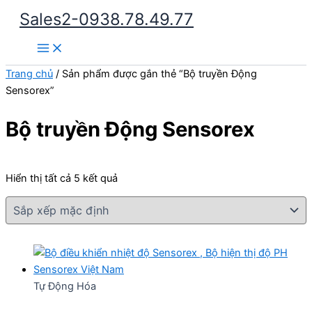
Nhảy
Sales2-0938.78.49.77
tới
Main
nội
Menu
dung
Trang chủ
/ Sản phẩm được gắn thẻ “Bộ truyền Động
Sensorex”
Bộ truyền Động Sensorex
Hiển thị tất cả 5 kết quả
Tự Động Hóa