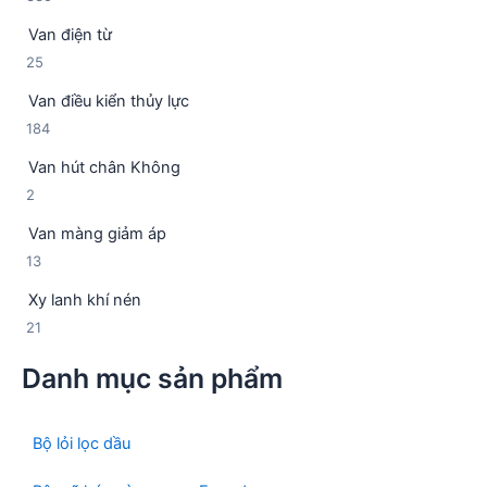
3
p
m
Van điện từ
5
h
2
25
s
ẩ
5
ả
m
Van điều kiển thủy lực
s
n
1
184
ả
p
8
n
h
Van hút chân Không
4
p
ẩ
2
2
s
h
m
s
ả
ẩ
Van màng giảm áp
ả
n
m
1
13
n
p
3
p
h
Xy lanh khí nén
s
h
ẩ
2
21
ả
ẩ
m
1
n
m
Danh mục sản phẩm
s
p
ả
h
n
ẩ
p
Bộ lỏi lọc dầu
m
h
ẩ