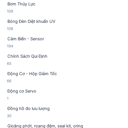
n
ẩ
Bơm Thủy Lực
s
p
m
1
109
ả
h
0
n
ẩ
Bóng Đèn Diệt khuẩn UV
9
p
m
1
108
s
h
0
ả
ẩ
Cảm Biến - Sensor
8
n
m
1
194
s
p
9
ả
h
Chính Sách Qui Định
4
n
ẩ
6
65
s
p
m
5
ả
h
Động Cơ - Hộp Giảm Tốc
s
n
ẩ
6
66
ả
p
m
6
n
h
Động cơ Servo
s
p
ẩ
1
1
ả
h
m
s
n
ẩ
Đồng hồ đo lưu lượng
ả
p
m
3
30
n
h
0
p
ẩ
Gioăng phớt, roang đệm, seal kit, oring
s
h