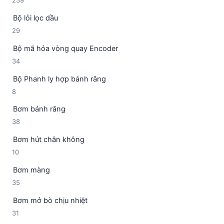
3
Bộ lỏi lọc dầu
9
2
29
s
9
ả
Bộ mã hóa vòng quay Encoder
s
n
3
34
ả
p
4
n
h
Bộ Phanh ly hợp bánh răng
s
p
ẩ
8
8
ả
h
m
s
n
ẩ
Bơm bánh răng
ả
p
m
3
38
n
h
8
p
ẩ
Bơm hút chân không
s
h
m
1
10
ả
ẩ
0
n
m
Bơm màng
s
p
3
35
ả
h
5
n
ẩ
Bơm mở bò chịu nhiệt
s
p
m
3
31
ả
h
1