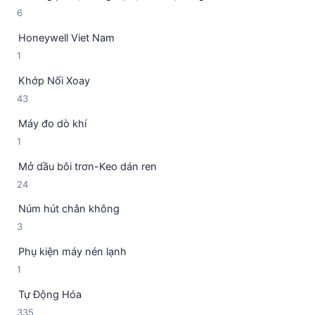
m
6
6
ả
ẩ
s
n
m
Honeywell Viet Nam
ả
p
1
1
n
h
s
p
ẩ
Khớp Nối Xoay
ả
h
m
4
43
n
ẩ
3
p
m
Máy đo dò khí
s
h
1
1
ả
ẩ
s
n
m
Mở dầu bôi trơn-Keo dán ren
ả
p
2
24
n
h
4
p
ẩ
Núm hút chân không
s
h
m
3
3
ả
ẩ
s
n
m
Phụ kiện máy nén lạnh
ả
p
1
1
n
h
s
p
ẩ
Tự Động Hóa
ả
h
m
3
335
n
ẩ