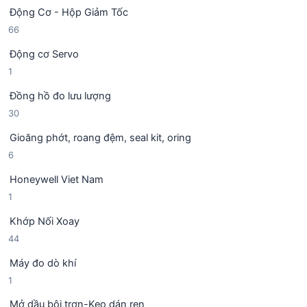
5
ả
h
Động Cơ - Hộp Giảm Tốc
s
n
ẩ
6
66
ả
p
m
6
n
h
Động cơ Servo
s
p
ẩ
1
1
ả
h
m
s
n
ẩ
Đồng hồ đo lưu lượng
ả
p
m
3
30
n
h
0
p
ẩ
Gioăng phớt, roang đệm, seal kit, oring
s
h
m
6
6
ả
ẩ
s
n
m
Honeywell Viet Nam
ả
p
1
1
n
h
s
p
ẩ
Khớp Nối Xoay
ả
h
m
4
44
n
ẩ
4
p
m
Máy đo dò khí
s
h
1
1
ả
ẩ
s
n
m
Mở dầu bôi trơn-Keo dán ren