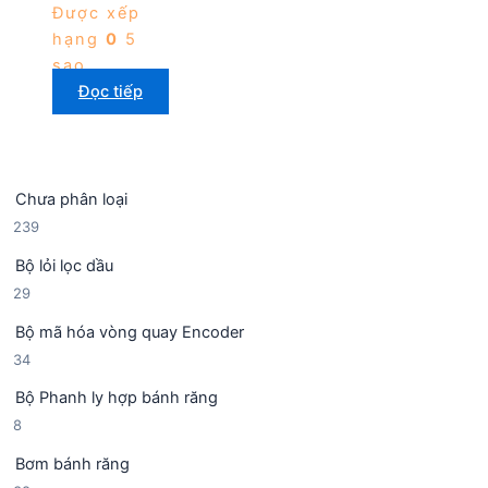
Được xếp
hạng
0
5
sao
Đọc tiếp
Chưa phân loại
2
239
3
Bộ lỏi lọc dầu
9
2
29
s
9
ả
Bộ mã hóa vòng quay Encoder
s
n
3
34
ả
p
4
n
h
Bộ Phanh ly hợp bánh răng
s
p
ẩ
8
8
ả
h
m
s
n
ẩ
Bơm bánh răng
ả
p
m