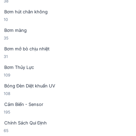
3
38
n
h
8
p
ẩ
Bơm hút chân không
s
h
m
1
10
ả
ẩ
0
n
m
Bơm màng
s
p
3
35
ả
h
5
n
ẩ
Bơm mở bò chịu nhiệt
s
p
m
3
31
ả
h
1
n
ẩ
Bơm Thủy Lực
s
p
m
1
109
ả
h
0
n
ẩ
Bóng Đèn Diệt khuẩn UV
9
p
m
1
108
s
h
0
ả
ẩ
Cảm Biến - Sensor
8
n
m
1
195
s
p
9
ả
h
Chính Sách Qui Định
5
n
ẩ
6
65
s
p
m