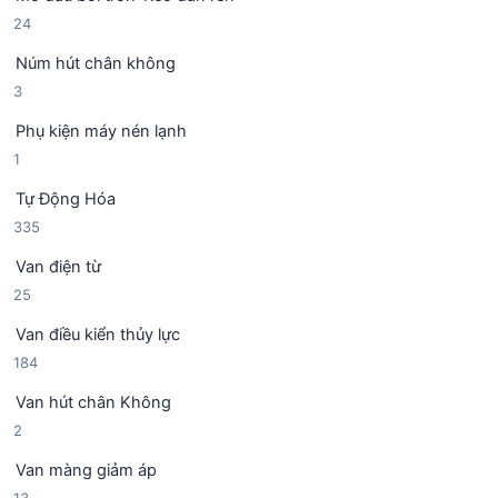
ả
p
2
24
n
h
4
p
ẩ
Núm hút chân không
s
h
m
3
3
ả
ẩ
s
n
m
Phụ kiện máy nén lạnh
ả
p
1
1
n
h
s
p
ẩ
Tự Động Hóa
ả
h
m
3
335
n
ẩ
3
p
m
Van điện từ
5
h
2
25
s
ẩ
5
ả
m
Van điều kiển thủy lực
s
n
1
184
ả
p
8
n
h
Van hút chân Không
4
p
ẩ
2
2
s
h
m
s
ả
ẩ
Van màng giảm áp
ả
n
m
1