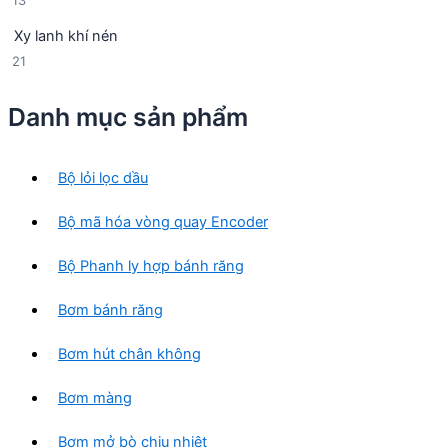
13
n
p
3
p
h
Xy lanh khí nén
s
h
ẩ
2
21
ả
ẩ
m
1
n
m
s
p
Danh mục sản phẩm
ả
h
n
ẩ
p
m
Bộ lỏi lọc dầu
h
ẩ
Bộ mã hóa vòng quay Encoder
m
Bộ Phanh ly hợp bánh răng
Bơm bánh răng
Bơm hút chân không
Bơm màng
Bơm mở bò chịu nhiệt