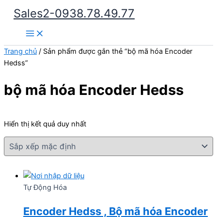
Nhảy
Sales2-0938.78.49.77
tới
Main
nội
Menu
dung
Trang chủ
/ Sản phẩm được gắn thẻ “bộ mã hóa Encoder
Hedss”
bộ mã hóa Encoder Hedss
Hiển thị kết quả duy nhất
Tự Động Hóa
Encoder Hedss , Bộ mã hóa Encoder