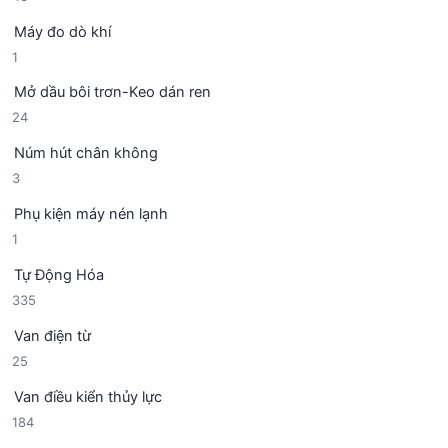
3
p
m
Máy đo dò khí
s
h
1
1
ả
ẩ
s
n
m
Mở dầu bôi trơn-Keo dán ren
ả
p
2
24
n
h
4
p
ẩ
Núm hút chân không
s
h
m
3
3
ả
ẩ
s
n
m
Phụ kiện máy nén lạnh
ả
p
1
1
n
h
s
p
ẩ
Tự Động Hóa
ả
h
m
3
335
n
ẩ
3
p
m
Van điện từ
5
h
2
25
s
ẩ
5
ả
m
Van điều kiển thủy lực
s
n
1
184
ả
p
8
n
h