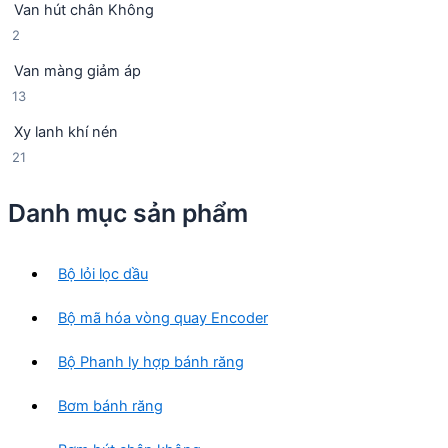
Van hút chân Không
4
p
ẩ
2
2
s
h
m
s
ả
ẩ
Van màng giảm áp
ả
n
m
1
13
n
p
3
p
h
Xy lanh khí nén
s
h
ẩ
2
21
ả
ẩ
m
1
n
m
s
p
Danh mục sản phẩm
ả
h
n
ẩ
p
m
Bộ lỏi lọc dầu
h
ẩ
Bộ mã hóa vòng quay Encoder
m
Bộ Phanh ly hợp bánh răng
Bơm bánh răng