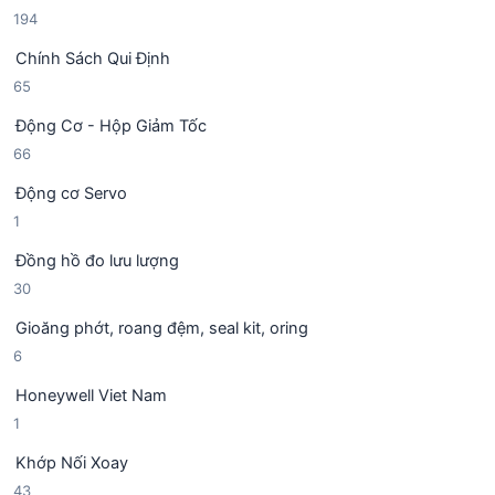
m
1
194
s
p
9
ả
h
Chính Sách Qui Định
4
n
ẩ
6
65
s
p
m
5
ả
h
Động Cơ - Hộp Giảm Tốc
s
n
ẩ
6
66
ả
p
m
6
n
h
Động cơ Servo
s
p
ẩ
1
1
ả
h
m
s
n
ẩ
Đồng hồ đo lưu lượng
ả
p
m
3
30
n
h
0
p
ẩ
Gioăng phớt, roang đệm, seal kit, oring
s
h
m
6
6
ả
ẩ
s
n
m
Honeywell Viet Nam
ả
p
1
1
n
h
s
p
ẩ
Khớp Nối Xoay
ả
h
m
4
43
n
ẩ