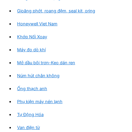
Gioăng phớt, roang đệm, seal kit, oring
Honeywell Viet Nam
Khớp Nối Xoay
Máy đo dò khí
Mở dầu bôi trơn-Keo dán ren
Núm hút chân không
Ống thạch anh
Phụ kiện máy nén lạnh
Tự Động Hóa
Van điện từ