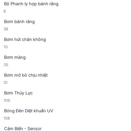
h
Bộ Phanh ly hợp bánh răng
s
p
ẩ
8
8
ả
h
m
s
n
ẩ
Bơm bánh răng
ả
p
m
3
38
n
h
8
p
ẩ
Bơm hút chân không
s
h
m
1
10
ả
ẩ
0
n
m
Bơm màng
s
p
3
35
ả
h
5
n
ẩ
Bơm mở bò chịu nhiệt
s
p
m
3
31
ả
h
1
n
ẩ
Bơm Thủy Lực
s
p
m
1
109
ả
h
0
n
ẩ
Bóng Đèn Diệt khuẩn UV
9
p
m
1
108
s
h
0
ả
ẩ
Cảm Biến - Sensor
8
n