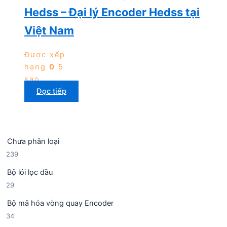
Hedss – Đại lý Encoder Hedss tại
Việt Nam
Được xếp
hạng
0
5
sao
Đọc tiếp
Chưa phân loại
2
239
3
Bộ lỏi lọc dầu
9
2
29
s
9
ả
Bộ mã hóa vòng quay Encoder
s
n
3
34
ả
p
4
n