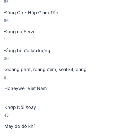
6
65
s
p
m
5
ả
h
Động Cơ - Hộp Giảm Tốc
s
n
ẩ
6
66
ả
p
m
6
n
h
Động cơ Servo
s
p
ẩ
1
1
ả
h
m
s
n
ẩ
Đồng hồ đo lưu lượng
ả
p
m
3
30
n
h
0
p
ẩ
Gioăng phớt, roang đệm, seal kit, oring
s
h
m
6
6
ả
ẩ
s
n
m
Honeywell Viet Nam
ả
p
1
1
n
h
s
p
ẩ
Khớp Nối Xoay
ả
h
m
4
43
n
ẩ
3
p
m
Máy đo dò khí
s
h
1
1
ả
ẩ