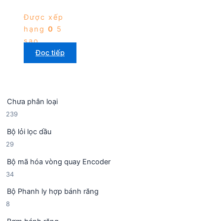
Được xếp
hạng
0
5
sao
Đọc tiếp
Chưa phân loại
2
239
3
Bộ lỏi lọc dầu
9
2
29
s
9
ả
Bộ mã hóa vòng quay Encoder
s
n
3
34
ả
p
4
n
h
Bộ Phanh ly hợp bánh răng
s
p
ẩ
8
8
ả
h
m
s
n
ẩ