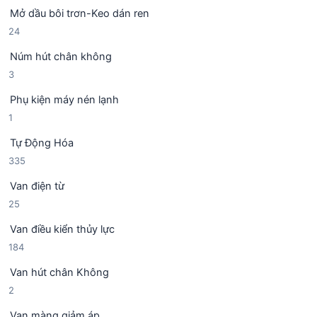
s
n
m
Mở dầu bôi trơn-Keo dán ren
ả
p
2
24
n
h
4
p
ẩ
Núm hút chân không
s
h
m
3
3
ả
ẩ
s
n
m
Phụ kiện máy nén lạnh
ả
p
1
1
n
h
s
p
ẩ
Tự Động Hóa
ả
h
m
3
335
n
ẩ
3
p
m
Van điện từ
5
h
2
25
s
ẩ
5
ả
m
Van điều kiển thủy lực
s
n
1
184
ả
p
8
n
h
Van hút chân Không
4
p
ẩ
2
2
s
h
m
s
ả
ẩ
Van màng giảm áp