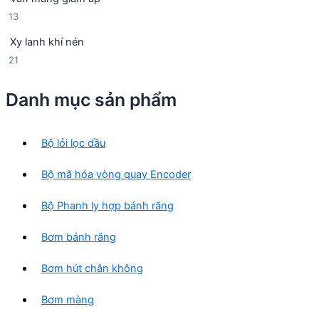
ả
n
m
1
13
n
p
3
p
h
Xy lanh khí nén
s
h
ẩ
2
21
ả
ẩ
m
1
n
m
s
p
Danh mục sản phẩm
ả
h
n
ẩ
p
m
Bộ lỏi lọc dầu
h
ẩ
Bộ mã hóa vòng quay Encoder
m
Bộ Phanh ly hợp bánh răng
Bơm bánh răng
Bơm hút chân không
Bơm màng