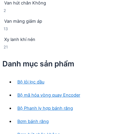
Van hút chân Không
4
p
ẩ
2
2
s
h
m
s
ả
ẩ
Van màng giảm áp
ả
n
m
1
13
n
p
3
p
h
Xy lanh khí nén
s
h
ẩ
2
21
ả
ẩ
m
1
n
m
s
p
Danh mục sản phẩm
ả
h
n
ẩ
p
m
Bộ lỏi lọc dầu
h
ẩ
Bộ mã hóa vòng quay Encoder
m
Bộ Phanh ly hợp bánh răng
Bơm bánh răng