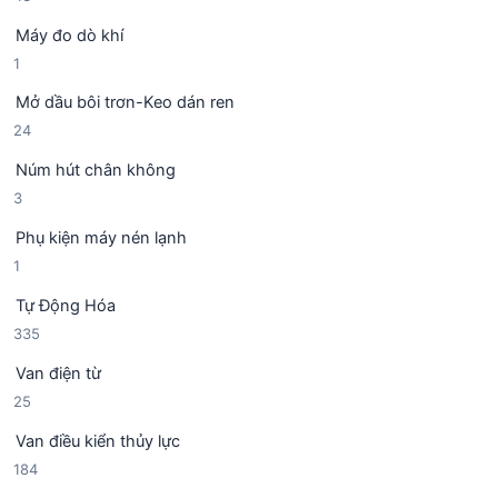
3
p
m
Máy đo dò khí
s
h
1
1
ả
ẩ
s
n
m
Mở dầu bôi trơn-Keo dán ren
ả
p
2
24
n
h
4
p
ẩ
Núm hút chân không
s
h
m
3
3
ả
ẩ
s
n
m
Phụ kiện máy nén lạnh
ả
p
1
1
n
h
s
p
ẩ
Tự Động Hóa
ả
h
m
3
335
n
ẩ
3
p
m
Van điện từ
5
h
2
25
s
ẩ
5
ả
m
Van điều kiển thủy lực
s
n
1
184
ả
p
8
n
h