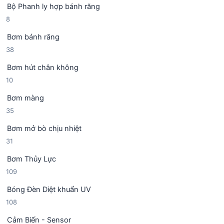
h
Bộ Phanh ly hợp bánh răng
s
p
ẩ
8
8
ả
h
m
s
n
ẩ
Bơm bánh răng
ả
p
m
3
38
n
h
8
p
ẩ
Bơm hút chân không
s
h
m
1
10
ả
ẩ
0
n
m
Bơm màng
s
p
3
35
ả
h
5
n
ẩ
Bơm mở bò chịu nhiệt
s
p
m
3
31
ả
h
1
n
ẩ
Bơm Thủy Lực
s
p
m
1
109
ả
h
0
n
ẩ
Bóng Đèn Diệt khuẩn UV
9
p
m
1
108
s
h
0
ả
ẩ
Cảm Biến - Sensor
8
n