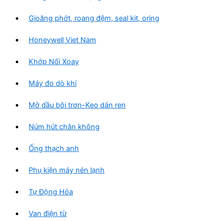
Gioăng phớt, roang đệm, seal kit, oring
Honeywell Viet Nam
Khớp Nối Xoay
Máy đo dò khí
Mở dầu bôi trơn-Keo dán ren
Núm hút chân không
Ống thạch anh
Phụ kiện máy nén lạnh
Tự Động Hóa
Van điện từ