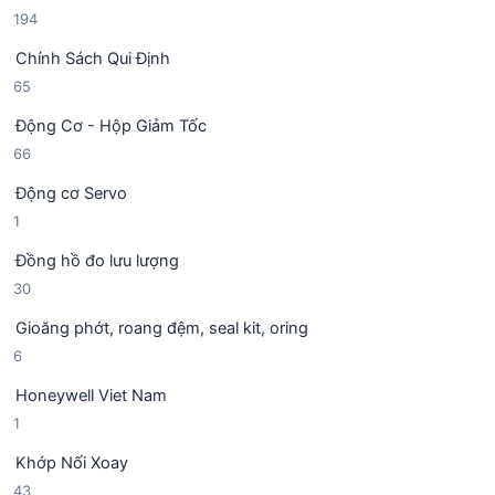
m
1
194
s
p
9
ả
h
Chính Sách Qui Định
4
n
ẩ
6
65
s
p
m
5
ả
h
Động Cơ - Hộp Giảm Tốc
s
n
ẩ
6
66
ả
p
m
6
n
h
Động cơ Servo
s
p
ẩ
1
1
ả
h
m
s
n
ẩ
Đồng hồ đo lưu lượng
ả
p
m
3
30
n
h
0
p
ẩ
Gioăng phớt, roang đệm, seal kit, oring
s
h
m
6
6
ả
ẩ
s
n
m
Honeywell Viet Nam
ả
p
1
1
n
h
s
p
ẩ
Khớp Nối Xoay
ả
h
m
4
43
n
ẩ