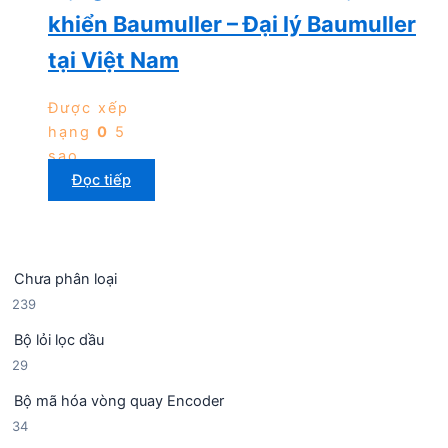
khiển Baumuller – Đại lý Baumuller
tại Việt Nam
Được xếp
hạng
0
5
sao
Đọc tiếp
Chưa phân loại
2
239
3
Bộ lỏi lọc dầu
9
2
29
s
9
ả
Bộ mã hóa vòng quay Encoder
s
n
3
34
ả
p
4
n