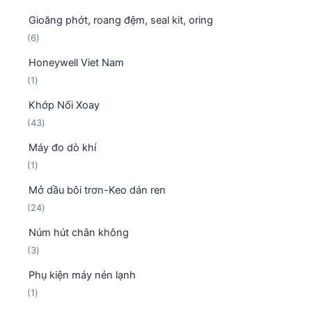
0
p
ẩ
Gioăng phớt, roang đệm, seal kit, oring
s
h
m
6
6
ả
ẩ
s
n
m
Honeywell Viet Nam
ả
p
1
1
n
h
s
p
ẩ
Khớp Nối Xoay
ả
h
m
4
43
n
ẩ
3
p
m
Máy đo dò khí
s
h
1
1
ả
ẩ
s
n
m
Mở dầu bôi trơn-Keo dán ren
ả
p
2
24
n
h
4
p
ẩ
Núm hút chân không
s
h
m
3
3
ả
ẩ
s
n
m
Phụ kiện máy nén lạnh
ả
p
1
1
n
h
s
p
ẩ