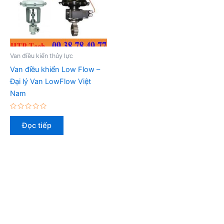
Van điều kiển thủy lực
Van điều khiển Low Flow –
Đại lý Van LowFlow Việt
Nam
Được
xếp
Đọc tiếp
hạng
0
5
sao