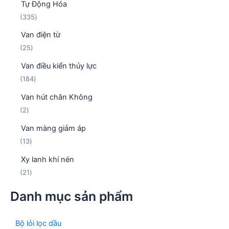
Tự Động Hóa
ả
h
m
3
335
n
ẩ
3
p
m
Van điện từ
5
h
2
25
s
ẩ
5
ả
m
Van điều kiển thủy lực
s
n
1
184
ả
p
8
n
h
Van hút chân Không
4
p
ẩ
2
2
s
h
m
s
ả
ẩ
Van màng giảm áp
ả
n
m
1
13
n
p
3
p
h
Xy lanh khí nén
s
h
ẩ
2
21
ả
ẩ
m
1
n
m
Danh mục sản phẩm
s
p
ả
h
n
ẩ
Bộ lỏi lọc dầu
p
m