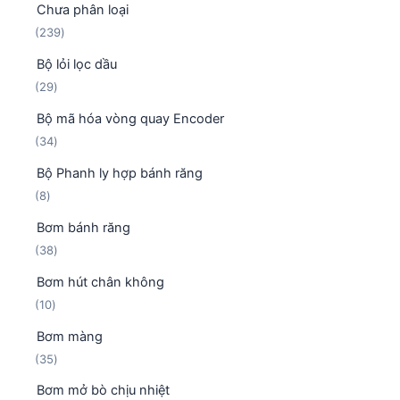
Chưa phân loại
2
239
3
Bộ lỏi lọc dầu
9
2
29
s
9
ả
Bộ mã hóa vòng quay Encoder
s
n
3
34
ả
p
4
n
h
Bộ Phanh ly hợp bánh răng
s
p
ẩ
8
8
ả
h
m
s
n
ẩ
Bơm bánh răng
ả
p
m
3
38
n
h
8
p
ẩ
Bơm hút chân không
s
h
m
1
10
ả
ẩ
0
n
m
Bơm màng
s
p
3
35
ả
h
5
n
ẩ
Bơm mở bò chịu nhiệt
s
p
m