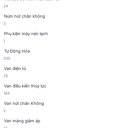
ả
p
2
24
n
h
4
p
ẩ
Núm hút chân không
s
h
m
3
3
ả
ẩ
s
n
m
Phụ kiện máy nén lạnh
ả
p
1
1
n
h
s
p
ẩ
Tự Động Hóa
ả
h
m
3
335
n
ẩ
3
p
m
Van điện từ
5
h
2
25
s
ẩ
5
ả
m
Van điều kiển thủy lực
s
n
1
184
ả
p
8
n
h
Van hút chân Không
4
p
ẩ
2
2
s
h
m
s
ả
ẩ
Van màng giảm áp
ả
n
m
1