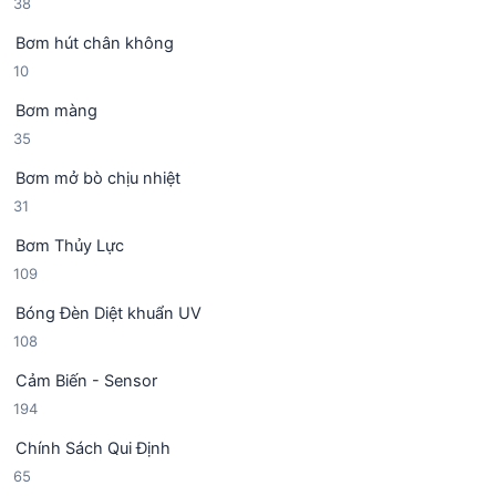
3
38
n
h
8
p
ẩ
Bơm hút chân không
s
h
m
1
10
ả
ẩ
0
n
m
Bơm màng
s
p
3
35
ả
h
5
n
ẩ
Bơm mở bò chịu nhiệt
s
p
m
3
31
ả
h
1
n
ẩ
Bơm Thủy Lực
s
p
m
1
109
ả
h
0
n
ẩ
Bóng Đèn Diệt khuẩn UV
9
p
m
1
108
s
h
0
ả
ẩ
Cảm Biến - Sensor
8
n
m
1
194
s
p
9
ả
h
Chính Sách Qui Định
4
n
ẩ
6
65
s
p
m