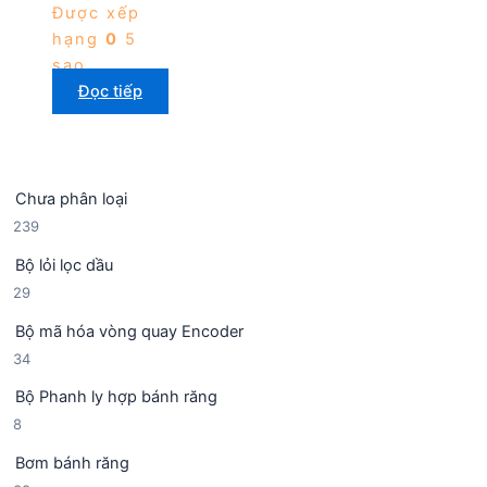
Được xếp
hạng
0
5
sao
Đọc tiếp
Chưa phân loại
2
239
3
Bộ lỏi lọc dầu
9
2
29
s
9
ả
Bộ mã hóa vòng quay Encoder
s
n
3
34
ả
p
4
n
h
Bộ Phanh ly hợp bánh răng
s
p
ẩ
8
8
ả
h
m
s
n
ẩ
Bơm bánh răng
ả
p
m