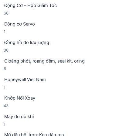
5
ả
h
Động Cơ - Hộp Giảm Tốc
s
n
ẩ
6
66
ả
p
m
6
n
h
Động cơ Servo
s
p
ẩ
1
1
ả
h
m
s
n
ẩ
Đồng hồ đo lưu lượng
ả
p
m
3
30
n
h
0
p
ẩ
Gioăng phớt, roang đệm, seal kit, oring
s
h
m
6
6
ả
ẩ
s
n
m
Honeywell Viet Nam
ả
p
1
1
n
h
s
p
ẩ
Khớp Nối Xoay
ả
h
m
4
43
n
ẩ
3
p
m
Máy đo dò khí
s
h
1
1
ả
ẩ
s
n
m
Mở dầu bôi trơn-Keo dán ren