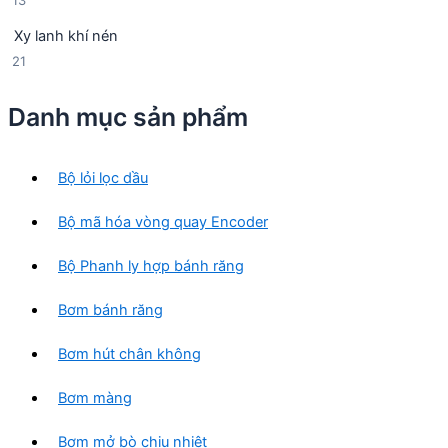
13
n
p
3
p
h
Xy lanh khí nén
s
h
ẩ
2
21
ả
ẩ
m
1
n
m
s
p
Danh mục sản phẩm
ả
h
n
ẩ
p
m
Bộ lỏi lọc dầu
h
ẩ
Bộ mã hóa vòng quay Encoder
m
Bộ Phanh ly hợp bánh răng
Bơm bánh răng
Bơm hút chân không
Bơm màng
Bơm mở bò chịu nhiệt