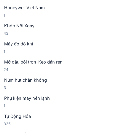
s
n
m
Honeywell Viet Nam
ả
p
1
1
n
h
s
p
ẩ
Khớp Nối Xoay
ả
h
m
4
43
n
ẩ
3
p
m
Máy đo dò khí
s
h
1
1
ả
ẩ
s
n
m
Mở dầu bôi trơn-Keo dán ren
ả
p
2
24
n
h
4
p
ẩ
Núm hút chân không
s
h
m
3
3
ả
ẩ
s
n
m
Phụ kiện máy nén lạnh
ả
p
1
1
n
h
s
p
ẩ
Tự Động Hóa
ả
h
m
3
335
n
ẩ
3
p
m