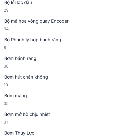
Bộ lỏi lọc dầu
9
2
29
s
9
ả
Bộ mã hóa vòng quay Encoder
s
n
3
34
ả
p
4
n
h
Bộ Phanh ly hợp bánh răng
s
p
ẩ
8
8
ả
h
m
s
n
ẩ
Bơm bánh răng
ả
p
m
3
38
n
h
8
p
ẩ
Bơm hút chân không
s
h
m
1
10
ả
ẩ
0
n
m
Bơm màng
s
p
3
35
ả
h
5
n
ẩ
Bơm mở bò chịu nhiệt
s
p
m
3
31
ả
h
1
n
ẩ
Bơm Thủy Lực
s
p
m