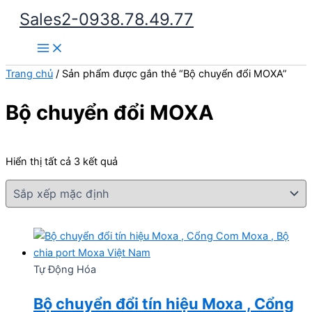
Nhảy
Sales2-0938.78.49.77
tới
Main
nội
Menu
dung
Trang chủ
/ Sản phẩm được gắn thẻ “Bộ chuyển đổi MOXA”
Bộ chuyển đổi MOXA
Hiển thị tất cả 3 kết quả
Tự Động Hóa
Bộ chuyển đổi tín hiệu Moxa , Cổng