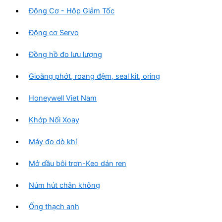
Động Cơ - Hộp Giảm Tốc
Động cơ Servo
Đồng hồ đo lưu lượng
Gioăng phớt, roang đệm, seal kit, oring
Honeywell Viet Nam
Khớp Nối Xoay
Máy đo dò khí
Mở dầu bôi trơn-Keo dán ren
Núm hút chân không
Ống thạch anh