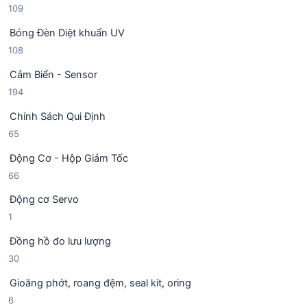
1
109
ả
h
0
n
ẩ
Bóng Đèn Diệt khuẩn UV
9
p
m
1
108
s
h
0
ả
ẩ
Cảm Biến - Sensor
8
n
m
1
194
s
p
9
ả
h
Chính Sách Qui Định
4
n
ẩ
6
65
s
p
m
5
ả
h
Động Cơ - Hộp Giảm Tốc
s
n
ẩ
6
66
ả
p
m
6
n
h
Động cơ Servo
s
p
ẩ
1
1
ả
h
m
s
n
ẩ
Đồng hồ đo lưu lượng
ả
p
m
3
30
n
h
0
p
ẩ
Gioăng phớt, roang đệm, seal kit, oring
s
h
m
6
6
ả
ẩ