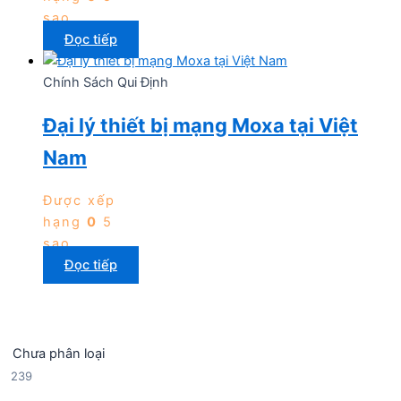
sao
Đọc tiếp
Chính Sách Qui Định
Đại lý thiết bị mạng Moxa tại Việt
Nam
Được xếp
hạng
0
5
sao
Đọc tiếp
Chưa phân loại
2
239
3