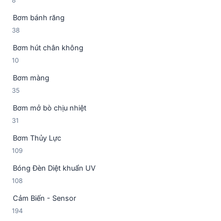
8
ả
h
m
s
n
ẩ
Bơm bánh răng
ả
p
m
3
38
n
h
8
p
ẩ
Bơm hút chân không
s
h
m
1
10
ả
ẩ
0
n
m
Bơm màng
s
p
3
35
ả
h
5
n
ẩ
Bơm mở bò chịu nhiệt
s
p
m
3
31
ả
h
1
n
ẩ
Bơm Thủy Lực
s
p
m
1
109
ả
h
0
n
ẩ
Bóng Đèn Diệt khuẩn UV
9
p
m
1
108
s
h
0
ả
ẩ
Cảm Biến - Sensor
8
n
m
1
194
s
p
9