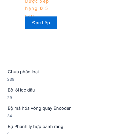
Được xếp
hạng
0
5
sao
Đọc tiếp
Chưa phân loại
2
239
3
Bộ lỏi lọc dầu
9
2
29
s
9
ả
Bộ mã hóa vòng quay Encoder
s
n
3
34
ả
p
4
n
h
Bộ Phanh ly hợp bánh răng
s
p
ẩ
8