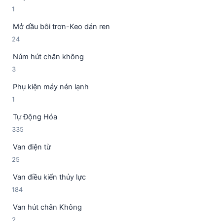
h
1
1
ả
ẩ
s
n
m
Mở dầu bôi trơn-Keo dán ren
ả
p
2
24
n
h
4
p
ẩ
Núm hút chân không
s
h
m
3
3
ả
ẩ
s
n
m
Phụ kiện máy nén lạnh
ả
p
1
1
n
h
s
p
ẩ
Tự Động Hóa
ả
h
m
3
335
n
ẩ
3
p
m
Van điện từ
5
h
2
25
s
ẩ
5
ả
m
Van điều kiển thủy lực
s
n
1
184
ả
p
8
n
h
Van hút chân Không
4
p
ẩ
2
2
s
h