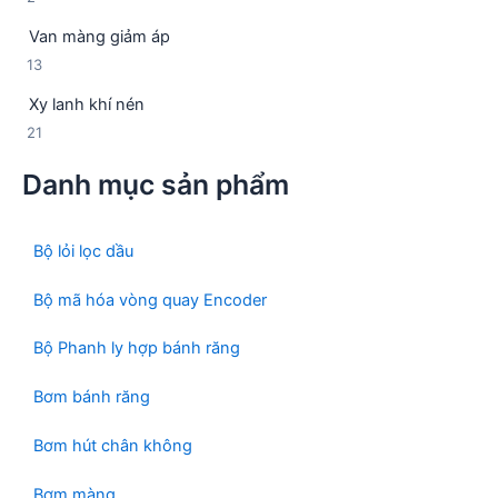
m
s
ả
ẩ
Van màng giảm áp
ả
n
m
1
13
n
p
3
p
h
Xy lanh khí nén
s
h
ẩ
2
21
ả
ẩ
m
1
n
m
Danh mục sản phẩm
s
p
ả
h
n
ẩ
p
Bộ lỏi lọc dầu
m
h
ẩ
Bộ mã hóa vòng quay Encoder
m
Bộ Phanh ly hợp bánh răng
Bơm bánh răng
Bơm hút chân không
Bơm màng