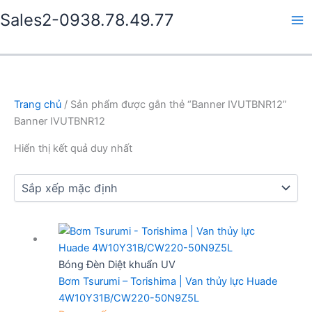
Nhảy
Sales2-0938.78.49.77
tới
Ma
nội
dung
Me
Trang chủ
/ Sản phẩm được gắn thẻ “Banner IVUTBNR12”
Banner IVUTBNR12
Hiển thị kết quả duy nhất
Bóng Đèn Diệt khuẩn UV
Bơm Tsurumi – Torishima | Van thủy lực Huade
4W10Y31B/CW220-50N9Z5L