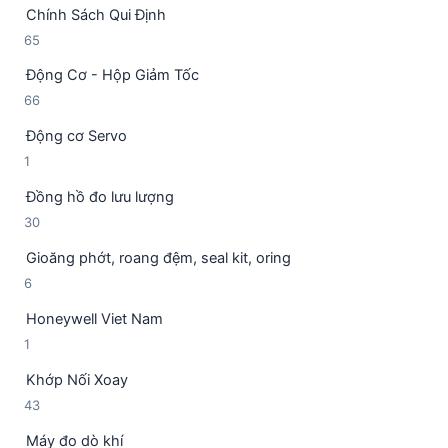
ả
h
Chính Sách Qui Định
4
n
ẩ
6
65
s
p
m
5
ả
h
Động Cơ - Hộp Giảm Tốc
s
n
ẩ
6
66
ả
p
m
6
n
h
Động cơ Servo
s
p
ẩ
1
1
ả
h
m
s
n
ẩ
Đồng hồ đo lưu lượng
ả
p
m
3
30
n
h
0
p
ẩ
Gioăng phớt, roang đệm, seal kit, oring
s
h
m
6
6
ả
ẩ
s
n
m
Honeywell Viet Nam
ả
p
1
1
n
h
s
p
ẩ
Khớp Nối Xoay
ả
h
m
4
43
n
ẩ
3
p
m
Máy đo dò khí
s