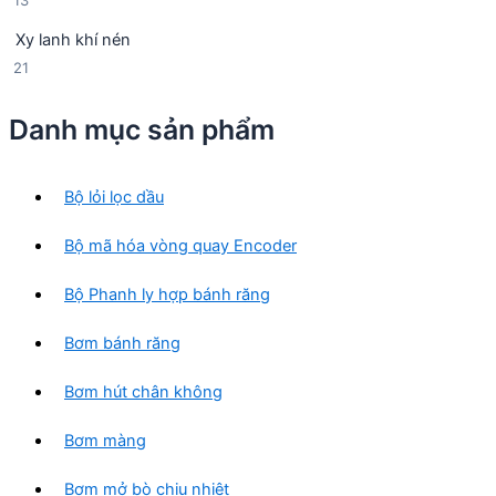
13
n
p
3
p
h
Xy lanh khí nén
s
h
ẩ
2
21
ả
ẩ
m
1
n
m
s
p
Danh mục sản phẩm
ả
h
n
ẩ
p
m
Bộ lỏi lọc dầu
h
ẩ
Bộ mã hóa vòng quay Encoder
m
Bộ Phanh ly hợp bánh răng
Bơm bánh răng
Bơm hút chân không
Bơm màng
Bơm mở bò chịu nhiệt