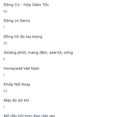
5
ả
h
Động Cơ - Hộp Giảm Tốc
s
n
ẩ
6
66
ả
p
m
6
n
h
Động cơ Servo
s
p
ẩ
1
1
ả
h
m
s
n
ẩ
Đồng hồ đo lưu lượng
ả
p
m
3
30
n
h
0
p
ẩ
Gioăng phớt, roang đệm, seal kit, oring
s
h
m
6
6
ả
ẩ
s
n
m
Honeywell Viet Nam
ả
p
1
1
n
h
s
p
ẩ
Khớp Nối Xoay
ả
h
m
4
43
n
ẩ
3
p
m
Máy đo dò khí
s
h
1
1
ả
ẩ
s
n
m
Mở dầu bôi trơn-Keo dán ren