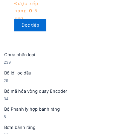
Được xếp
hạng
0
5
sao
Đọc tiếp
Chưa phân loại
2
239
3
Bộ lỏi lọc dầu
9
2
29
s
9
ả
Bộ mã hóa vòng quay Encoder
s
n
3
34
ả
p
4
n
h
Bộ Phanh ly hợp bánh răng
s
p
ẩ
8
8
ả
h
m
s
n
ẩ
Bơm bánh răng
ả
p
m