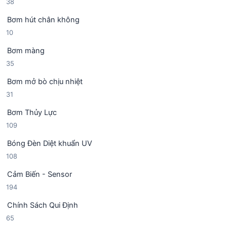
3
38
n
h
8
p
ẩ
Bơm hút chân không
s
h
m
1
10
ả
ẩ
0
n
m
Bơm màng
s
p
3
35
ả
h
5
n
ẩ
Bơm mở bò chịu nhiệt
s
p
m
3
31
ả
h
1
n
ẩ
Bơm Thủy Lực
s
p
m
1
109
ả
h
0
n
ẩ
Bóng Đèn Diệt khuẩn UV
9
p
m
1
108
s
h
0
ả
ẩ
Cảm Biến - Sensor
8
n
m
1
194
s
p
9
ả
h
Chính Sách Qui Định
4
n
ẩ
6
65
s
p
m