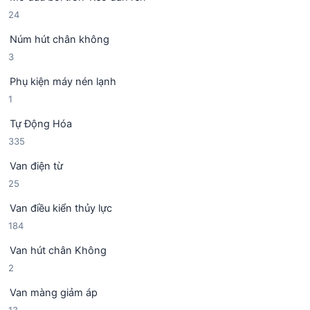
ả
p
2
24
n
h
4
p
ẩ
Núm hút chân không
s
h
m
3
3
ả
ẩ
s
n
m
Phụ kiện máy nén lạnh
ả
p
1
1
n
h
s
p
ẩ
Tự Động Hóa
ả
h
m
3
335
n
ẩ
3
p
m
Van điện từ
5
h
2
25
s
ẩ
5
ả
m
Van điều kiển thủy lực
s
n
1
184
ả
p
8
n
h
Van hút chân Không
4
p
ẩ
2
2
s
h
m
s
ả
ẩ
Van màng giảm áp
ả
n
m
1