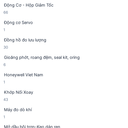
5
ả
h
Động Cơ - Hộp Giảm Tốc
s
n
ẩ
6
66
ả
p
m
6
n
h
Động cơ Servo
s
p
ẩ
1
1
ả
h
m
s
n
ẩ
Đồng hồ đo lưu lượng
ả
p
m
3
30
n
h
0
p
ẩ
Gioăng phớt, roang đệm, seal kit, oring
s
h
m
6
6
ả
ẩ
s
n
m
Honeywell Viet Nam
ả
p
1
1
n
h
s
p
ẩ
Khớp Nối Xoay
ả
h
m
4
43
n
ẩ
3
p
m
Máy đo dò khí
s
h
1
1
ả
ẩ
s
n
m
Mở dầu bôi trơn-Keo dán ren