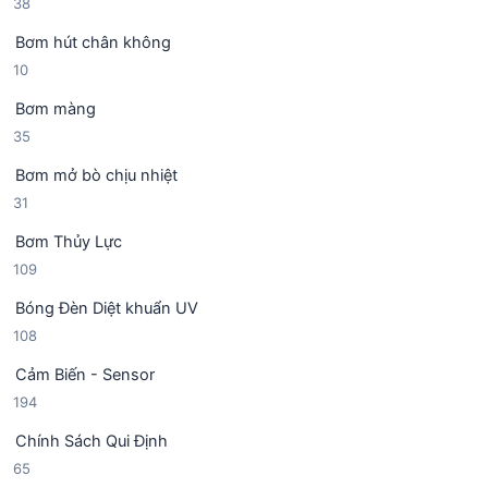
3
38
n
h
8
p
ẩ
Bơm hút chân không
s
h
m
1
10
ả
ẩ
0
n
m
Bơm màng
s
p
3
35
ả
h
5
n
ẩ
Bơm mở bò chịu nhiệt
s
p
m
3
31
ả
h
1
n
ẩ
Bơm Thủy Lực
s
p
m
1
109
ả
h
0
n
ẩ
Bóng Đèn Diệt khuẩn UV
9
p
m
1
108
s
h
0
ả
ẩ
Cảm Biến - Sensor
8
n
m
1
194
s
p
9
ả
h
Chính Sách Qui Định
4
n
ẩ
6
65
s
p
m