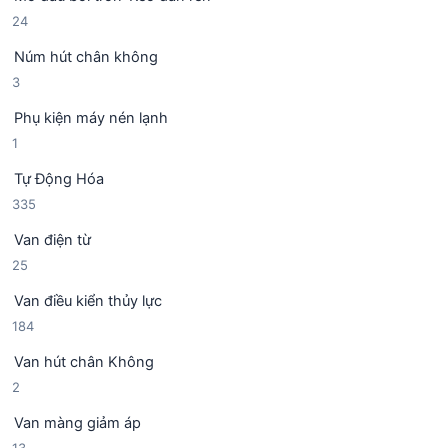
ả
p
2
24
n
h
4
p
ẩ
Núm hút chân không
s
h
m
3
3
ả
ẩ
s
n
m
Phụ kiện máy nén lạnh
ả
p
1
1
n
h
s
p
ẩ
Tự Động Hóa
ả
h
m
3
335
n
ẩ
3
p
m
Van điện từ
5
h
2
25
s
ẩ
5
ả
m
Van điều kiển thủy lực
s
n
1
184
ả
p
8
n
h
Van hút chân Không
4
p
ẩ
2
2
s
h
m
s
ả
ẩ
Van màng giảm áp
ả
n
m
1