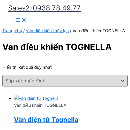
Nhảy
Sales2-0938.78.49.77
tới
Main
nội
Menu
dung
Trang chủ
/
Van điều kiển thủy lực
/ Van điều khiển TOGNELLA
Van điều khiển TOGNELLA
Hiển thị kết quả duy nhất
Van điều khiển TOGNELLA
Van điện từ Tognella