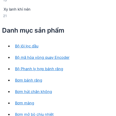
13
n
p
3
p
h
Xy lanh khí nén
s
h
ẩ
2
21
ả
ẩ
m
1
n
m
s
p
Danh mục sản phẩm
ả
h
n
ẩ
p
m
Bộ lỏi lọc dầu
h
ẩ
Bộ mã hóa vòng quay Encoder
m
Bộ Phanh ly hợp bánh răng
Bơm bánh răng
Bơm hút chân không
Bơm màng
Bơm mở bò chịu nhiệt