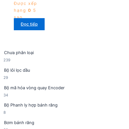
Được xếp
hạng
0
5
sao
Đọc tiếp
Chưa phân loại
2
239
3
Bộ lỏi lọc dầu
9
2
29
s
9
ả
Bộ mã hóa vòng quay Encoder
s
n
3
34
ả
p
4
n
h
Bộ Phanh ly hợp bánh răng
s
p
ẩ
8
8
ả
h
m
s
n
ẩ
Bơm bánh răng
ả
p
m