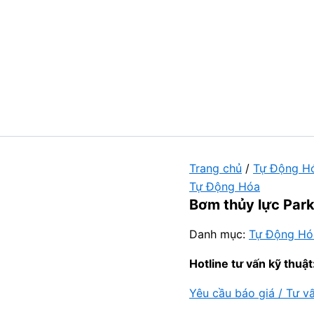
Trang chủ
/
Tự Động H
Tự Động Hóa
Bơm thủy lực Par
Danh mục:
Tự Động Hó
Hotline tư vấn kỹ thuật
Yêu cầu báo giá / Tư v