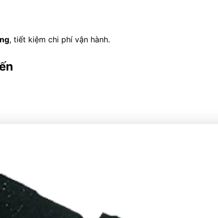
óng
, tiết kiệm chi phí vận hành.
iến