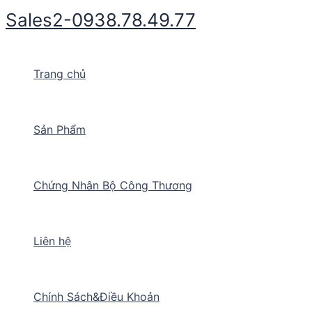
Nhảy
Sales2-0938.78.49.77
tới
nội
dung
Trang chủ
Sản Phẩm
Chứng Nhân Bộ Công Thương
Liên hệ
Chính Sách&Điều Khoản