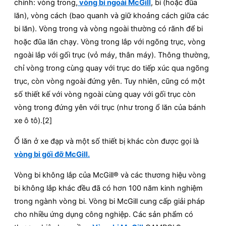
chính: vòng trong,
vòng bi ngoài McGill
, bi (hoặc đũa
lăn), vòng cách (bao quanh và giữ khoảng cách giữa các
bi lăn). Vòng trong và vòng ngoài thường có rãnh để bi
hoặc đũa lăn chạy. Vòng trong lắp với ngõng trục, vòng
ngoài lắp với gối trục (vỏ máy, thân máy). Thông thường,
chỉ vòng trong cùng quay với trục do tiếp xúc qua ngõng
trục, còn vòng ngoài đứng yên. Tuy nhiên, cũng có một
số thiết kế với vòng ngoài cùng quay với gối trục còn
vòng trong đứng yên với trục (như trong ổ lăn của bánh
xe ô tô).[2]
Ổ lăn ở xe đạp và một số thiết bị khác còn được gọi là
vòng bi gối đỡ McGill.
Vòng bi không lắp của McGill® và các thương hiệu vòng
bi không lắp khác đều đã có hơn 100 năm kinh nghiệm
trong ngành vòng bi. Vòng bi McGill cung cấp giải pháp
cho nhiều ứng dụng công nghiệp. Các sản phẩm có