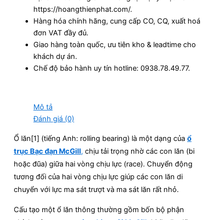
https://hoangthienphat.com/.
Hàng hóa chính hãng, cung cấp CO, CQ, xuất hoá
đơn VAT đầy đủ.
Giao hàng toàn quốc, ưu tiên kho & leadtime cho
khách dự án.
Chế độ bảo hành uy tín hotline: 0938.78.49.77.
Mô tả
Đánh giá (0)
Ổ lăn[1] (tiếng Anh: rolling bearing) là một dạng của
ổ
trục Bạc đạn McGill
,
chịu tải trọng nhờ các con lăn (bi
hoặc đũa) giữa hai vòng chịu lực (race). Chuyển động
tương đối của hai vòng chịu lực giúp các con lăn di
chuyển với lực ma sát trượt và ma sát lăn rất nhỏ.
Cấu tạo một ổ lăn thông thường gồm bốn bộ phận