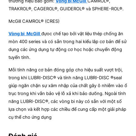
thương hiệu bao gồm:
Vòng bi McGill
CAMROL®,
TRAKROL®, CAGEROL®, GUIDEROL® và SPHERE-ROL®.
McGill CAMROL® (CRES)
Vòng bi McGill
đựoc chế tạo bởi vật liệu thép chống ăn
mòn 400 series và có sẵn trong hai kiểu lắp cơ bản để sử
dụng các ứng dụng tự động cơ học hoặc chuyển động
tuyến tính.
Mỗi tính năng cơ bản đóng góp cho hiệu suất vượt trội,
trong khi LUBRI-DISC® và tính năng LUBRI-DISC ®seal
giúp ngăn chặn sự xâm nhập của chất gây ô nhiễm vào ổ
trục trong khi vẫn bảo vệ lỗ xả khi bảo dưõng. Ngoài tính
năng LUBRI-DISC®, các vòng bi này có sẵn với một số
lựa chọn và kết hợp các chiều để cung cấp một giải pháp
cụ thể cho ứng dụng
Đánh giá