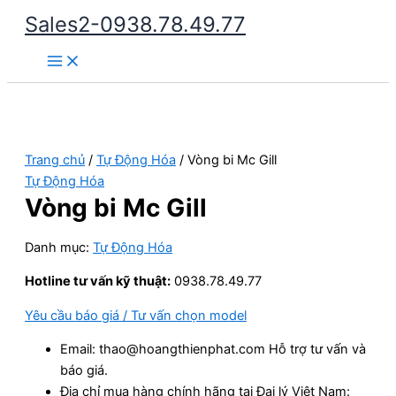
Nhảy
Sales2-0938.78.49.77
tới
Main
nội
Menu
dung
Trang chủ
/
Tự Động Hóa
/ Vòng bi Mc Gill
Tự Động Hóa
Vòng bi Mc Gill
Danh mục:
Tự Động Hóa
Hotline tư vấn kỹ thuật:
0938.78.49.77
Yêu cầu báo giá / Tư vấn chọn model
Email: thao@hoangthienphat.com Hỗ trợ tư vấn và
báo giá.
Địa chỉ mua hàng chính hãng tại Đại lý Việt Nam: