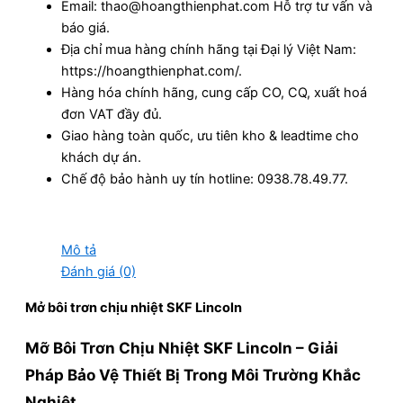
Email: thao@hoangthienphat.com Hỗ trợ tư vấn và
báo giá.
Địa chỉ mua hàng chính hãng tại Đại lý Việt Nam:
https://hoangthienphat.com/.
Hàng hóa chính hãng, cung cấp CO, CQ, xuất hoá
đơn VAT đầy đủ.
Giao hàng toàn quốc, ưu tiên kho & leadtime cho
khách dự án.
Chế độ bảo hành uy tín hotline: 0938.78.49.77.
Mô tả
Đánh giá (0)
Mở bôi trơn chịu nhiệt SKF Lincoln
Mỡ Bôi Trơn Chịu Nhiệt SKF Lincoln – Giải
Pháp Bảo Vệ Thiết Bị Trong Môi Trường Khắc
Nghiệt