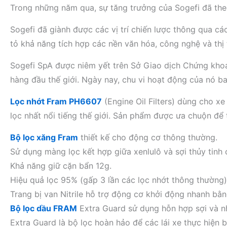
Trong những năm qua, sự tăng trưởng của Sogefi đã theo 
Sogefi đã giành được các vị trí chiến lược thông qua c
tỏ khả năng tích hợp các nền văn hóa, công nghệ và th
Sogefi SpA được niêm yết trên Sở Giao dịch Chứng khoán
hàng đầu thế giới. Ngày nay, chu vi hoạt động của nó ba
Lọc nhớt Fram PH6607
(Engine Oil Filters) dùng cho xe 
lọc nhất nổi tiếng thế giới. Sản phẩm được ưa chuộn đê
Bộ lọc xăng Fram
thiết kế cho động cơ thông thường.
Sử dụng màng lọc kết hợp giữa xenlulô và sợi thủy tinh 
Khả năng giữ cặn bẩn 12g.
Hiệu quả lọc 95% (gấp 3 lần các lọc nhớt thông thường)
Trang bị van Nitrile hỗ trợ động cơ khởi động nhanh bằ
Bộ lọc dầu FRAM
Extra Guard sử dụng hỗn hợp sợi và n
Extra Guard là bộ lọc hoàn hảo để các lái xe thực hiện b