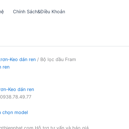
hệ
Chính Sách&Điều Khoản
trơn-Keo dán ren
/ Bộ lọc dầu Fram
n ren
rơn-Keo dán ren
0938.78.49.77
n chọn model
thienphat.com Hỗ trợ tư vấn và báo giá.