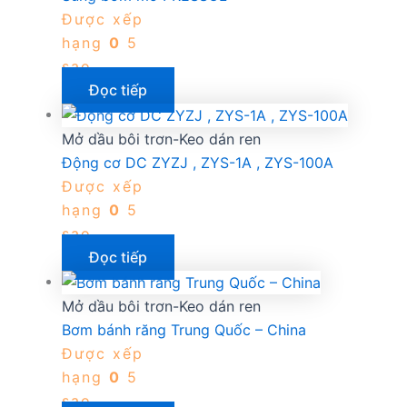
Được xếp
hạng
0
5
sao
Đọc tiếp
Mở dầu bôi trơn-Keo dán ren
Động cơ DC ZYZJ , ZYS-1A , ZYS-100A
Được xếp
hạng
0
5
sao
Đọc tiếp
Mở dầu bôi trơn-Keo dán ren
Bơm bánh răng Trung Quốc – China
Được xếp
hạng
0
5
sao