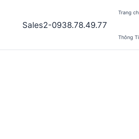
Nhảy
tới
Trang ch
nội
Sales2-0938.78.49.77
dung
Thông T