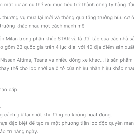
một dự án cụ thể với mục tiêu trở thành công ty hàng đầu t
ác thương vụ mua lại mới và thông qua tăng trưởng hữu cơ ở
ị trường khác nhau một cách mạnh mẽ.
 Milan trong phân khúc STAR và là đối tác của các nhà sản 
o gồm 23 quốc gia trên 4 lục địa, với 40 địa điểm sản xuất
Nissan Altima, Teana va nhiều dòng xe khác… là sản phẩm lo
̉ thay thế cho lọc nhới xe ô tô của nhiều nhãn hiệu khác nha
cao cấp.
.
ng cách giữ lại nhớt khi động cơ không hoạt động.
hựa đặc biệt để tạo ra một phương tiện lọc độc quyền mang
ảo trì hàng ngày.