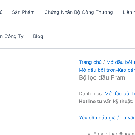
ủ
Sản Phẩm
Chứng Nhân Bộ Công Thương
Liên 
in Công Ty
Blog
Trang chủ
/
Mở dầu bôi 
Mở dầu bôi trơn-Keo dá
Bộ lọc dầu Fram
Danh mục:
Mở dầu bôi t
Hotline tư vấn kỹ thuật:
Yêu cầu báo giá / Tư vấ
Email: thao@hoang