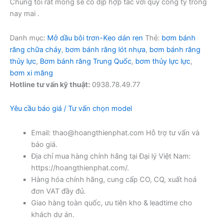
Chúng tôi rất mong sẽ có dịp hợp tác với quý công ty trong
nay mai .
Danh mục:
Mở dầu bôi trơn-Keo dán ren
Thẻ:
bơm bánh
răng chữa cháy
,
bơm bánh răng lót nhựa
,
bơm bánh răng
thủy lực
,
Bơm bánh răng Trung Quốc
,
bơm thủy lực lực
,
bơm xi măng
Hotline tư vấn kỹ thuật:
0938.78.49.77
Yêu cầu báo giá / Tư vấn chọn model
Email: thao@hoangthienphat.com Hỗ trợ tư vấn và
báo giá.
Địa chỉ mua hàng chính hãng tại Đại lý Việt Nam:
https://hoangthienphat.com/.
Hàng hóa chính hãng, cung cấp CO, CQ, xuất hoá
đơn VAT đầy đủ.
Giao hàng toàn quốc, ưu tiên kho & leadtime cho
khách dự án.