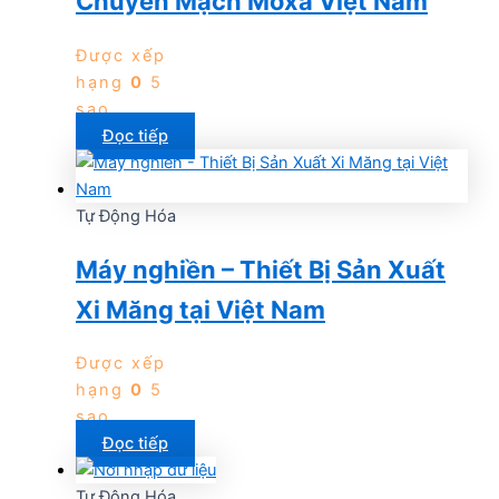
Chuyển Mạch Moxa Việt Nam
Được xếp
hạng
0
5
sao
Đọc tiếp
Tự Động Hóa
Máy nghiền – Thiết Bị Sản Xuất
Xi Măng tại Việt Nam
Được xếp
hạng
0
5
sao
Đọc tiếp
Tự Động Hóa