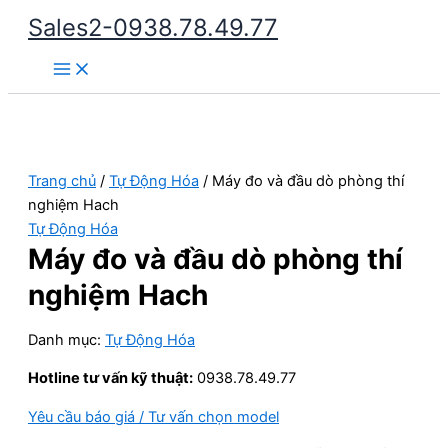
Nhảy
Sales2-0938.78.49.77
tới
Main
nội
Menu
dung
Trang chủ
/
Tự Động Hóa
/ Máy đo và đầu dò phòng thí
nghiệm Hach
Tự Động Hóa
Máy đo và đầu dò phòng thí
nghiệm Hach
Danh mục:
Tự Động Hóa
Hotline tư vấn kỹ thuật:
0938.78.49.77
Yêu cầu báo giá / Tư vấn chọn model