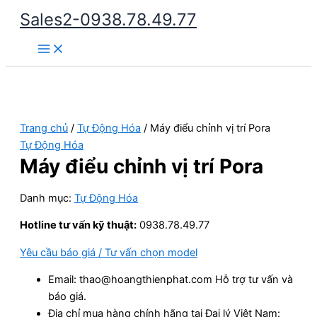
Nhảy
Sales2-0938.78.49.77
tới
Main
nội
Menu
dung
Trang chủ
/
Tự Động Hóa
/ Máy điểu chỉnh vị trí Pora
Tự Động Hóa
Máy điểu chỉnh vị trí Pora
Danh mục:
Tự Động Hóa
Hotline tư vấn kỹ thuật:
0938.78.49.77
Yêu cầu báo giá / Tư vấn chọn model
Email: thao@hoangthienphat.com Hỗ trợ tư vấn và
báo giá.
Địa chỉ mua hàng chính hãng tại Đại lý Việt Nam: