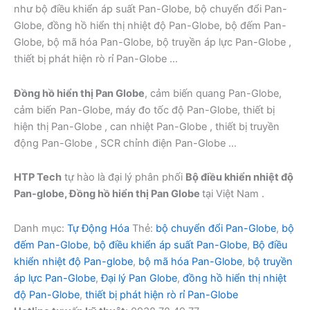
như bộ điều khiển áp suất Pan-Globe, bộ chuyển đổi Pan-
Globe, đồng hồ hiển thị nhiệt độ Pan-Globe, bộ đếm Pan-
Globe, bộ mã hóa Pan-Globe, bộ truyền áp lực Pan-Globe ,
thiết bị phát hiện rò rỉ Pan-Globe …
Đồng hồ hiển thị Pan Globe
, cảm biến quang Pan-Globe,
cảm biến Pan-Globe, máy đo tốc độ Pan-Globe, thiết bị
hiện thị Pan-Globe , can nhiệt Pan-Globe , thiết bị truyền
động Pan-Globe , SCR chỉnh điện Pan-Globe …
HTP Tech
tự hào là đại lý phân phối
Bộ điều khiển nhiệt độ
Pan-globe, Đồng hồ hiển thị Pan Globe
tại Việt Nam .
Danh mục:
Tự Động Hóa
Thẻ:
bộ chuyển đổi Pan-Globe
,
bộ
đếm Pan-Globe
,
bộ điều khiển áp suất Pan-Globe
,
Bộ điều
khiển nhiệt độ Pan-globe
,
bộ mã hóa Pan-Globe
,
bộ truyền
áp lực Pan-Globe
,
Đại lý Pan Globe
,
đồng hồ hiển thị nhiệt
độ Pan-Globe
,
thiết bị phát hiện rò rỉ Pan-Globe