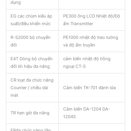
dụng
EG các chùm kiểu áp
PE300 ống LCD Nhiệt độ/Độ
suất/điều khiển mức
ẩm Transmitter
R-S2000 bộ chuyển
PE1000 nhiệt độ treo tường
đổi
và độ ẩm truyền
E4T Dòng bộ chuyển
cảm biến nhiệt độ hồng
đổi tín hiệu đa năng
ngoại CT-S
CR loạt đa chức năng
Counter / chiều dài
Cảm biến TK-701 đánh lửa
mét
Cảm biến DA-1204 DA-
TR hẹn giờ đa năng
1204S
FRđa chức năng tần