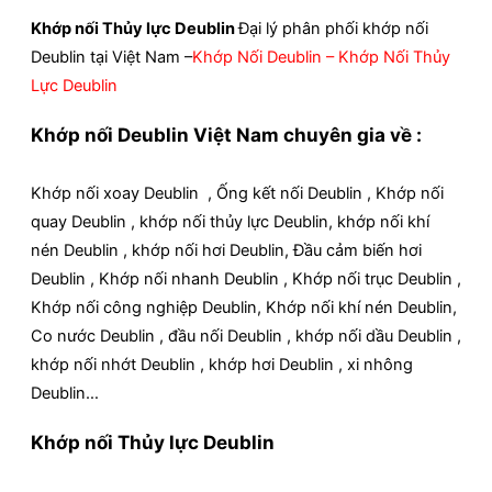
Khớp nối Thủy lực Deublin
Đại lý phân phối khớp nối
Deublin tại Việt Nam –
Khớp Nối Deublin – Khớp Nối Thủy
Lực Deublin
Khớp nối Deublin Việt Nam
chuyên gia về :
Khớp nối xoay Deublin , Ống kết nối Deublin , Khớp nối
quay Deublin , khớp nối thủy lực Deublin, khớp nối khí
nén Deublin , khớp nối hơi Deublin, Đầu cảm biến hơi
Deublin , Khớp nối nhanh Deublin , Khớp nối trục Deublin ,
Khớp nối công nghiệp Deublin, Khớp nối khí nén Deublin,
Co nước Deublin , đầu nối Deublin , khớp nối dầu Deublin ,
khớp nối nhớt Deublin , khớp hơi Deublin , xi nhông
Deublin…
Khớp nối Thủy lực Deublin