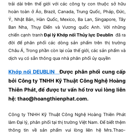
trải dài trên thế giới với các công ty con thuộc sở hữu
hoàn toàn ở Áo, Brazil, Canada, Trung Quốc, Pháp, Đức,
Ý, Nhật Bản, Hàn Quốc, Mexico, Ba Lan, Singapore, Tây
Ban Nha, Thụy Điển và Vương quốc Anh. Với những
chiến cạnh tranh
Đại lý Khớp nối Thủy lực Deublin
đã ra
đời để phân phối các dòng sản phẩm trên thị trường
Châu Á, Trong phần còn lại của thế giới, các sản phẩm và
dịch vụ có sẵn thông qua nhà phân phối ủy quyền
Khớp nối DEUBLIN
Được phân phối cung cấp
bởi Công ty TNHH Kỹ Thuật Công Nghệ Hoàng
Thiên Phát, để được tư vấn hổ trơ vui lòng liên
hệ: thao@hoangthienphat.com.
Công ty TNHH Kỹ Thuật Công Nghệ Hoàng Thiên Phát
làm Đại lý, phân phối tại thị trường Việt Nam. Để biết thệm
thông tin về sản phẩm vui lòng liên hệ Mrs.Thao-