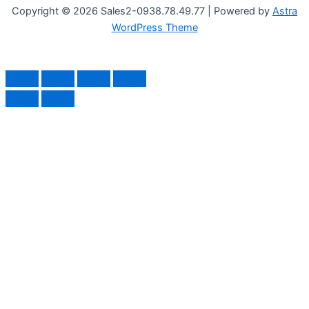
Copyright © 2026 Sales2-0938.78.49.77 | Powered by
Astra
WordPress Theme