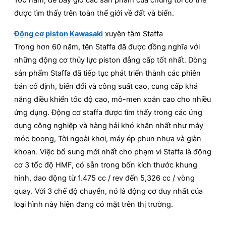
100 năm, để bây giờ các sản phẩm của chúng tôi có thể
được tìm thấy trên toàn thế giới về đất và biển.
Động cơ piston Kawasaki
xuyên tâm Staffa
Trong hơn 60 năm, tên Staffa đã được đồng nghĩa với
những động cơ thủy lực piston đẳng cấp tốt nhất. Dòng
sản phẩm Staffa đã tiếp tục phát triển thành các phiên
bản cố định, biến đổi và công suất cao, cung cấp khả
năng điều khiển tốc độ cao, mô-men xoắn cao cho nhiều
ứng dụng. Động cơ staffa được tìm thấy trong các ứng
dụng công nghiệp và hàng hải khó khăn nhất như máy
móc boong, Tời ngoài khơi, máy ép phun nhựa và giàn
khoan. Việc bổ sung mới nhất cho phạm vi Staffa là động
cơ 3 tốc độ HMF, có sẵn trong bốn kích thước khung
hình, dao động từ 1.475 cc / rev đến 5,326 cc / vòng
quay. Với 3 chế độ chuyển, nó là động cơ duy nhất của
loại hình này hiện đang có mặt trên thị trường.