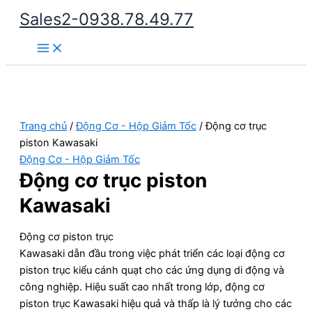
Nhảy
Sales2-0938.78.49.77
tới
Main
nội
Menu
dung
Trang chủ
/
Động Cơ - Hộp Giảm Tốc
/ Động cơ trục
piston Kawasaki
Động Cơ - Hộp Giảm Tốc
Động cơ trục piston
Kawasaki
Động cơ piston trục
Kawasaki dẫn đầu trong việc phát triển các loại động cơ
piston trục kiểu cánh quạt cho các ứng dụng di động và
công nghiệp. Hiệu suất cao nhất trong lớp, động cơ
piston trục Kawasaki hiệu quả và thấp là lý tưởng cho các