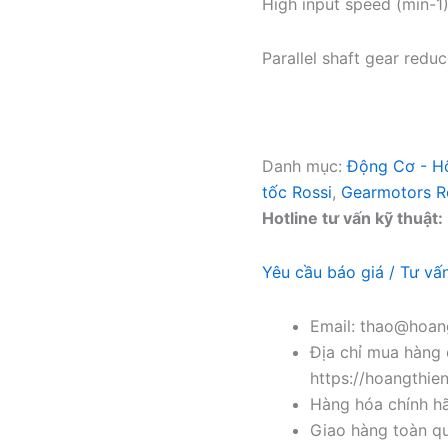
High input speed (min-1
Parallel shaft gear redu
Danh mục:
Động Cơ - H
tốc Rossi
,
Gearmotors R
Hotline tư vấn kỹ thuật:
Yêu cầu báo giá / Tư vấ
Email: thao@hoang
Địa chỉ mua hàng 
https://hoangthie
Hàng hóa chính h
Giao hàng toàn qu