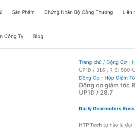
ủ
Sản Phẩm
Chứng Nhân Bộ Công Thương
Liên 
in Công Ty
Blog
Trang chủ
/
Động Cơ - 
UP1D / 31.6 , R-3I-500-
Động Cơ - Hộp Giảm T
Động cơ giảm tốc R
UP1D / 28.7
Đại lý Gearmotors Rossi
HTP Tech
tự hào là đại 