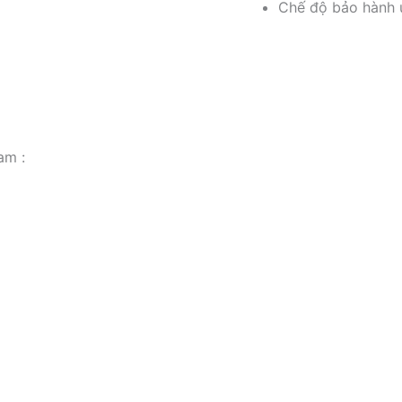
Chế độ bảo hành u
am :