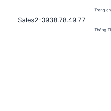
Nhảy
tới
Trang ch
nội
Sales2-0938.78.49.77
dung
Thông T