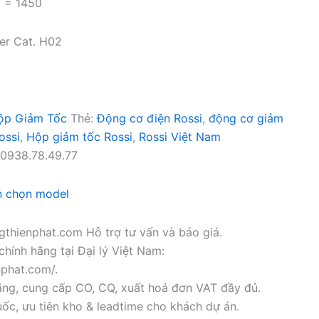
) = 1450
cer Cat. H02
ộp Giảm Tốc
Thẻ:
Động cơ điện Rossi
,
động cơ giảm
ossi
,
Hộp giảm tốc Rossi
,
Rossi Việt Nam
0938.78.49.77
n chọn model
thienphat.com Hỗ trợ tư vấn và báo giá.
chính hãng tại Đại lý Việt Nam:
nphat.com/.
ãng, cung cấp CO, CQ, xuất hoá đơn VAT đầy đủ.
ốc, ưu tiên kho & leadtime cho khách dự án.