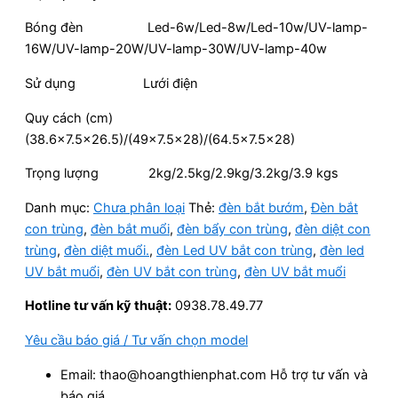
Bóng đèn Led-6w/Led-8w/Led-10w/UV-lamp-
16W/UV-lamp-20W/UV-lamp-30W/UV-lamp-40w
Sử dụng Lưới điện
Quy cách (cm)
(38.6×7.5×26.5)/(49×7.5×28)/(64.5×7.5×28)
Trọng lượng 2kg/2.5kg/2.9kg/3.2kg/3.9 kgs
Danh mục:
Chưa phân loại
Thẻ:
đèn bắt bướm
,
Đèn bắt
con trùng
,
đèn bắt muổi
,
đèn bẩy con trùng
,
đèn diệt con
trùng
,
đèn diệt muổi.
,
đèn Led UV bắt con trùng
,
đèn led
UV bắt muổi
,
đèn UV bắt con trùng
,
đèn UV bắt muổi
Hotline tư vấn kỹ thuật:
0938.78.49.77
Yêu cầu báo giá / Tư vấn chọn model
Email: thao@hoangthienphat.com Hỗ trợ tư vấn và
báo giá.