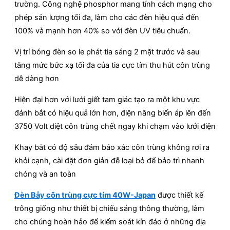
trường. Công nghệ phosphor mang tính cách mạng cho
phép sản lượng tối đa, làm cho các đèn hiệu quả đến
100% và mạnh hơn 40% so với đèn UV tiêu chuẩn.
Vị trí bóng đèn so le phát tia sáng 2 mặt trước và sau
tăng mức bức xạ tối đa của tia cực tím thu hút côn trùng
dễ dàng hơn
Hiện đại hơn với lưới giết tam giác tạo ra một khu vực
đánh bắt có hiệu quả lớn hơn, điện năng biến áp lên đến
3750 Volt diệt côn trùng chết ngay khi chạm vào lưới điện
Khay bắt có độ sâu đảm bảo xác côn trùng không rơi ra
khỏi cạnh, cài đặt đơn giản đễ loại bỏ để bảo trì nhanh
chóng và an toàn
Đèn Bẫy côn trùng cực tím 40W-Japan
được thiết kế
trông giống như thiết bị chiếu sáng thông thường, làm
cho chúng hoàn hảo để kiểm soát kín đáo ở những địa