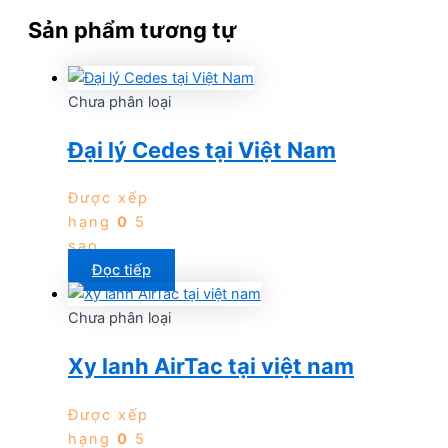
Sản phẩm tương tự
Chưa phân loại
Đại lý Cedes tại Việt Nam
Được xếp
hạng
0
5
sao
Đọc tiếp
Chưa phân loại
Xy lanh AirTac tại việt nam
Được xếp
hạng
0
5