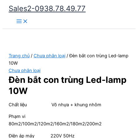
Nhảy
Sales2-0938.78.49.77
tới
Main
nội
Menu
dung
Trang chủ
/
Chưa phân loại
/ Đèn bắt con trùng Led-lamp
10W
Chưa phân loại
Đèn bắt con trùng Led-lamp
10W
Chất liệu Võ nhựa + khung nhôm
Phạm vi
80m2/100m2/120m2/160m2/180m2/200m2
Điện áp máy 220V 50Hz