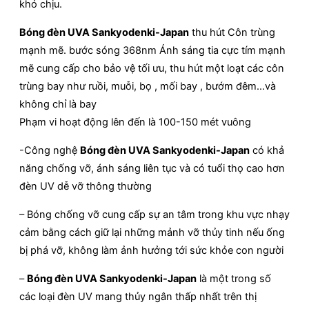
khó chịu.
Bóng đèn UVA Sankyodenki-Japan
thu hút Côn trùng
mạnh mẽ. bước sóng 368nm Ánh sáng tia cực tím mạnh
mẽ cung cấp cho bảo vệ tối ưu, thu hút một loạt các côn
trùng bay như ruồi, muỗi, bọ , mối bay , bướm đêm…và
không chỉ là bay
Phạm vi hoạt động lên đến là 100-150 mét vuông
-Công nghệ
Bóng đèn UVA Sankyodenki-Japan
có khả
năng chống vỡ, ánh sáng liên tục và có tuổi thọ cao hơn
đèn UV dễ vỡ thông thường
– Bóng chống vỡ cung cấp sự an tâm trong khu vực nhạy
cảm bằng cách giữ lại những mảnh vỡ thủy tinh nếu ống
bị phá vỡ, không làm ảnh hưởng tới sức khỏe con người
–
Bóng đèn UVA Sankyodenki-Japan
là một trong số
các loại đèn UV mang thủy ngân thấp nhất trên thị