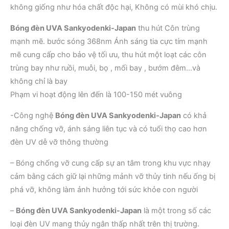
không giống như hóa chất độc hại, Không có mùi khó chịu.
Bóng đèn UVA Sankyodenki-Japan
thu hút Côn trùng
mạnh mẽ. bước sóng 368nm Ánh sáng tia cực tím mạnh
mẽ cung cấp cho bảo vệ tối ưu, thu hút một loạt các côn
trùng bay như ruồi, muỗi, bọ , mối bay , bướm đêm…và
không chỉ là bay
Phạm vi hoạt động lên đến là 100-150 mét vuông
-Công nghệ
Bóng đèn UVA Sankyodenki-Japan
có khả
năng chống vỡ, ánh sáng liên tục và có tuổi thọ cao hơn
đèn UV dễ vỡ thông thường
– Bóng chống vỡ cung cấp sự an tâm trong khu vực nhạy
cảm bằng cách giữ lại những mảnh vỡ thủy tinh nếu ống bị
phá vỡ, không làm ảnh hưởng tới sức khỏe con người
–
Bóng đèn UVA Sankyodenki-Japan
là một trong số các
loại đèn UV mang thủy ngân thấp nhất trên thị trường.