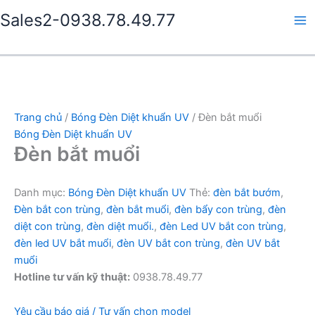
Nhảy
Sales2-0938.78.49.77
tới
Ma
nội
dung
Me
Trang chủ
/
Bóng Đèn Diệt khuẩn UV
/ Đèn bắt muổi
Bóng Đèn Diệt khuẩn UV
Đèn bắt muổi
Danh mục:
Bóng Đèn Diệt khuẩn UV
Thẻ:
đèn bắt bướm
,
Đèn bắt con trùng
,
đèn bắt muổi
,
đèn bẩy con trùng
,
đèn
diệt con trùng
,
đèn diệt muổi.
,
đèn Led UV bắt con trùng
,
đèn led UV bắt muổi
,
đèn UV bắt con trùng
,
đèn UV bắt
muổi
Hotline tư vấn kỹ thuật:
0938.78.49.77
Yêu cầu báo giá / Tư vấn chọn model