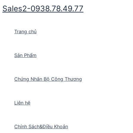
Nhảy
Sales2-0938.78.49.77
tới
nội
dung
Trang chủ
Sản Phẩm
Chứng Nhân Bộ Công Thương
Liên hệ
Chính Sách&Điều Khoản