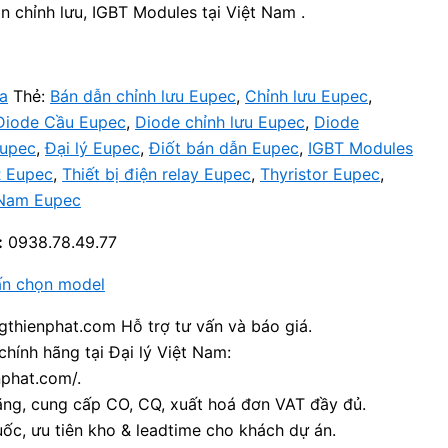
n chỉnh lưu, IGBT Modules tại Việt Nam .
a
Thẻ:
Bán dẫn chỉnh lưu Eupec
,
Chỉnh lưu Eupec
,
Diode Cầu Eupec
,
Diode chỉnh lưu Eupec
,
Diode
Eupec
,
Đại lý Eupec
,
Điốt bán dẫn Eupec
,
IGBT Modules
 Eupec
,
Thiết bị điện relay Eupec
,
Thyristor Eupec
,
 Nam Eupec
:
0938.78.49.77
ấn chọn model
thienphat.com Hỗ trợ tư vấn và báo giá.
chính hãng tại Đại lý Việt Nam:
nphat.com/.
ãng, cung cấp CO, CQ, xuất hoá đơn VAT đầy đủ.
ốc, ưu tiên kho & leadtime cho khách dự án.