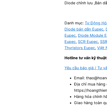
Diode chỉnh lưu ,Bán dẫ
Danh mục:
Tự Động Hó
Diode bán dẫn Eupec
,
Eupec
,
Diode Module 
Eupec
,
SCR Eupec
,
SSR
Thyristors Eupec
,
Việt
Hotline tư vấn kỹ thuật
Yêu cầu báo giá / Tư v
Email: thao@hoang
Địa chỉ mua hàng 
https://hoangthie
Hàng hóa chính h
Giao hàng toàn qu