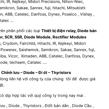
hi, IR, Kejikeyi, Midori Precisions, Nihon-Niec,
ikron, Sakae, Sanrex, fuji, hitachi, Mitsubishi
n, ABB, Catelec, Danfoss, Dynex, Poseico , Vishay ,
talec …
yên phân phối các loại
Thiết bị điện relay, Diode bán
tor, SCR, SSR, Diode Module, Rectifier Modules
, Crydom, Fairchild, Hitachi, IR, Kejikeyi, Midori
 Powerex, Saishemok, Semikron, Sakae, Sanrex, fuji,
shiba, Vicor, Ximaden, ABB, Catelec, Danfoss, Dynex,
code, techsem, Catalec ….
ề
Chỉnh lưu – Diode – Đi ốt – Thyristors
 lòng liên hệ với công ty của chúng tôi để được giá
ất.
có dịp hợp tác với quý công ty trong nay mai .
ưu , Diode , Thyristors , Điốt bán dẫn , Diode Cầu ,