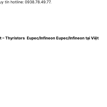
y tín hotline: 0938.78.49.77.
 ốt – Thyristors Eupec/Infineon
Eupec/Infineon tại Việt