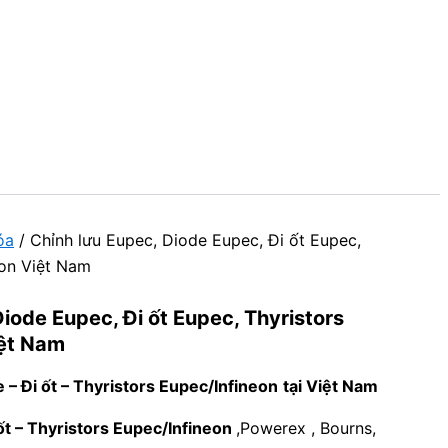
óa
/ Chỉnh lưu Eupec, Diode Eupec, Đi ốt Eupec,
eon Việt Nam
iode Eupec, Đi ốt Eupec, Thyristors
iệt Nam
e – Đi ốt – Thyristors Eupec/Infineon
tại Việt Nam
 ốt – Thyristors Eupec/Infineon
,Powerex , Bourns,