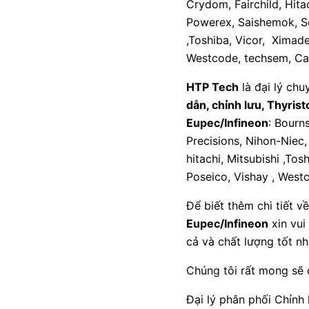
Crydom, Fairchild, Hitac
Powerex, Saishemok, Sem
,Toshiba, Vicor, Ximade
Westcode, techsem, Ca
HTP Tech
là đại lý chu
dẫn, chỉnh lưu, Thyris
Eupec/Infineon
: Bourns
Precisions, Nihon-Niec,
hitachi, Mitsubishi ,To
Poseico, Vishay , West
Để biết thêm chi tiết v
Eupec/Infineon
xin vui
cả và chất lượng tốt nh
Chúng tôi rất mong sẽ 
Đại lý phân phối Chỉnh l