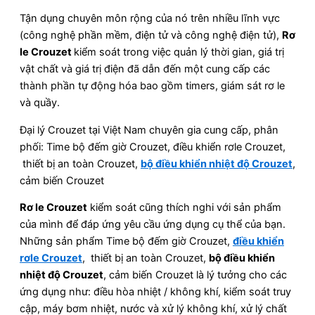
Tận dụng chuyên môn rộng của nó trên nhiều lĩnh vực
(công nghệ phần mềm, điện tử và công nghệ điện tử),
Rơ
le Crouzet
kiểm soát trong việc quản lý thời gian, giá trị
vật chất và giá trị điện đã dẫn đến một cung cấp các
thành phần tự động hóa bao gồm timers, giám sát rơ le
và quầy.
Đại lý Crouzet tại Việt Nam chuyên gia cung cấp, phân
phối: Time bộ đếm giờ Crouzet, điều khiển rơle Crouzet,
thiết bị an toàn Crouzet,
bộ điều khiển nhiệt độ Crouzet
,
cảm biến Crouzet
Rơ le Crouzet
kiểm soát cũng thích nghi với sản phẩm
của mình để đáp ứng yêu cầu ứng dụng cụ thể của bạn.
Những sản phẩm Time bộ đếm giờ Crouzet,
điều khiển
rơle Crouzet
, thiết bị an toàn Crouzet,
bộ điều khiển
nhiệt độ Crouzet
, cảm biến Crouzet là lý tưởng cho các
ứng dụng như: điều hòa nhiệt / không khí, kiểm soát truy
cập, máy bơm nhiệt, nước và xử lý không khí, xử lý chất