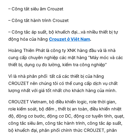
– Công tắt siêu âm Crouzet
– Công tắt hành trình Crouzet
– Công tắc áp suất, bộ khuếch đại…và nhiều thiết bị tự
động hóa của hãng
Crouzet ở Việt Nam
.
Hoàng Thiên Phát là công ty XNK hàng đầu và là nhà
cung cấp chuyên nghiệp các mặt hàng “Máy móc và các
thiết bị, dụng cụ đo lường, kiểm tra công nghiệp”
Vì là nhà phân phối tất cả các thiết bị của hãng
CROUZET nên chúng tôi có thể cung cấp dịch vụ chất
lượng nhất với giá tốt nhất cho khách hàng của mình.
CROUZET Vietnam, bộ điều khiển logic, role thời gian,
role kiểm soát, bộ đếm , thết bị an toàn, điều khiển nhiệt
độ, động cơ bước, động cơ DC, động cơ tuyến tính, quạt,
công tắc siêu âm, công tắc hành trình, công tắc áp suất,
bộ khuếch đại, phân phối chính thức CROUZET, phân